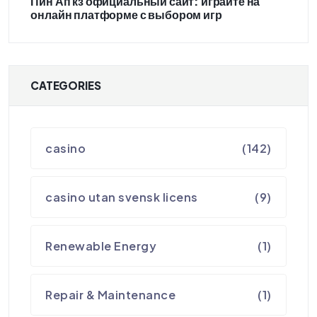
Пин Ап кз официальный сайт: играйте на
онлайн платформе с выбором игр
CATEGORIES
casino
(142)
casino utan svensk licens
(9)
Renewable Energy
(1)
Repair & Maintenance
(1)