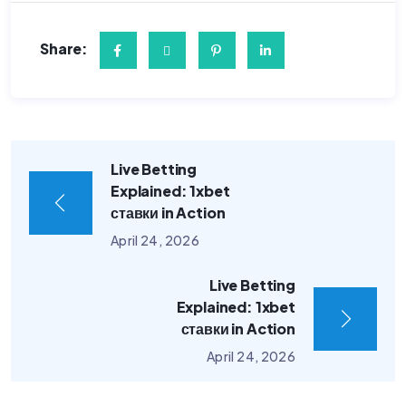
Share:
Live Betting
Explained: 1xbet
ставки in Action
April 24, 2026
Live Betting
Explained: 1xbet
ставки in Action
April 24, 2026