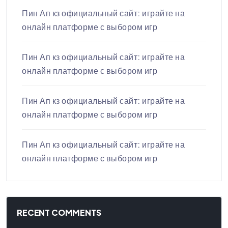
Пин Ап кз официальный сайт: играйте на
онлайн платформе с выбором игр
Пин Ап кз официальный сайт: играйте на
онлайн платформе с выбором игр
Пин Ап кз официальный сайт: играйте на
онлайн платформе с выбором игр
Пин Ап кз официальный сайт: играйте на
онлайн платформе с выбором игр
RECENT COMMENTS