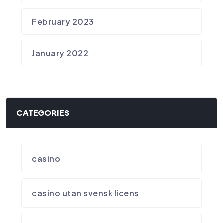
February 2023
January 2022
CATEGORIES
casino
casino utan svensk licens