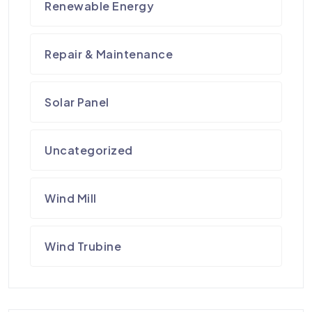
Renewable Energy
Repair & Maintenance
Solar Panel
Uncategorized
Wind Mill
Wind Trubine