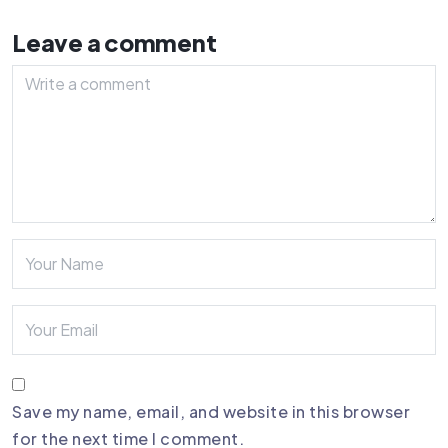
Leave a comment
Save my name, email, and website in this browser
for the next time I comment.