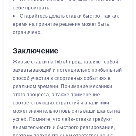
себе проиграть.
Старайтесь делать ставки быстро, так как
время на принятие решения может быть
ограничено.
Заключение
Живые ставки на 1xbet представляют собой
захватывающий и потенциально прибыльный
способ участия в спортивных событиях в
реальном времени. Понимание механики
этого процесса, а также применение
соответствующих стратегий и аналитики
может значительно повысить ваши шансы на
успех. Помните, что лайв-ставки требуют
внимательности и быстрого реагирования,
поэтому подходите к ним ответственно и с