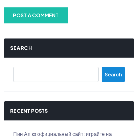
SEARCH
Search
RECENT POSTS
Пин Ап кз официальный сайт: играйте на