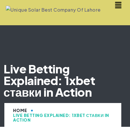
Live Betting
Explained: 1xbet
ставки in Action
HOME
LIVE BETTING EXPLAINED: 1XBET СТАВКИ IN
ACTION