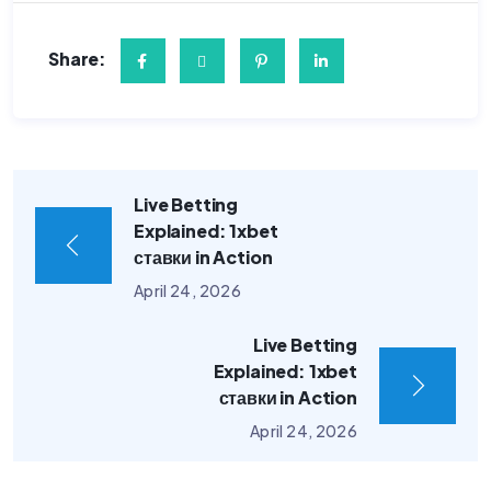
Share:
Live Betting
Explained: 1xbet
ставки in Action
April 24, 2026
Live Betting
Explained: 1xbet
ставки in Action
April 24, 2026