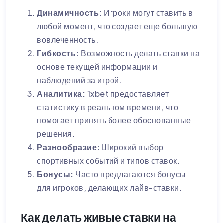
Динамичность:
Игроки могут ставить в
любой момент, что создает еще большую
вовлеченность.
Гибкость:
Возможность делать ставки на
основе текущей информации и
наблюдений за игрой.
Аналитика:
1xbet предоставляет
статистику в реальном времени, что
помогает принять более обоснованные
решения.
Разнообразие:
Широкий выбор
спортивных событий и типов ставок.
Бонусы:
Часто предлагаются бонусы
для игроков, делающих лайв-ставки.
Как делать живые ставки на