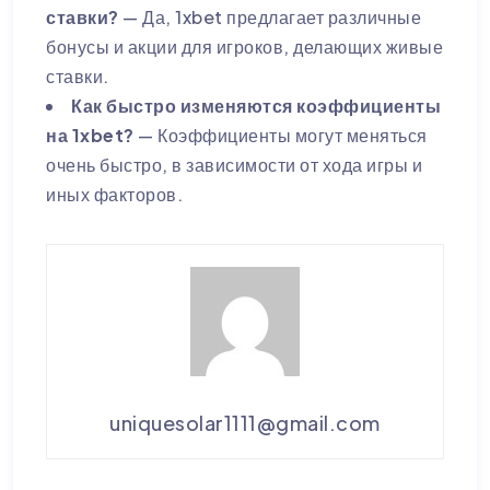
ставки?
— Да, 1xbet предлагает различные
бонусы и акции для игроков, делающих живые
ставки.
Как быстро изменяются коэффициенты
на 1xbet?
— Коэффициенты могут меняться
очень быстро, в зависимости от хода игры и
иных факторов.
uniquesolar1111@gmail.com