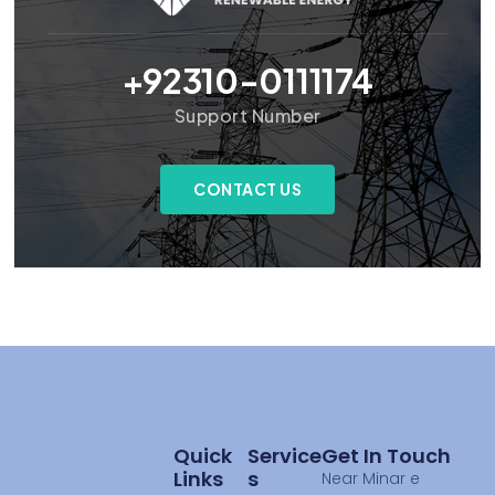
+92310-0111174
Support Number
CONTACT US
Quick
Service
Get In Touch
Links
S
Near Minar e