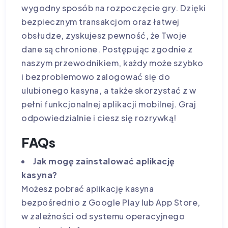
wygodny sposób na rozpoczęcie gry. Dzięki
bezpiecznym transakcjom oraz łatwej
obsłudze, zyskujesz pewność, że Twoje
dane są chronione. Postępując zgodnie z
naszym przewodnikiem, każdy może szybko
i bezproblemowo zalogować się do
ulubionego kasyna, a także skorzystać z w
pełni funkcjonalnej aplikacji mobilnej. Graj
odpowiedzialnie i ciesz się rozrywką!
FAQs
Jak mogę zainstalować aplikację
kasyna?
Możesz pobrać aplikację kasyna
bezpośrednio z Google Play lub App Store,
w zależności od systemu operacyjnego