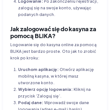
Logowanie:
Po zakończeniu rejestracji,
zaloguj się na swoje konto, używając
podanych danych.
Jak zalogować się do kasyna za
pomocą BLIKA?
Logowanie się do kasyna online za pomocą
BLIKA jest bardzo proste. Oto jak to zrobić
krok po kroku:
Uruchom aplikację:
Otwórz aplikację
mobilną kasyna, w której masz
utworzone konto.
Wybierz opcję logowania:
Kliknij na
przycisk ‘Zaloguj się’.
Podaj dane:
Wprowadź swoje dane
logowania (adres e-mail i hasło).