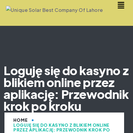
Loguję się do kasyno z
blikiem online przez
aplikację: Przewodnik
krok po kroku
HOME
LOGUJĘ SIĘ DO KASYNO Z BLIKIEM ONLINE
PRZEZ APLIKACJĘ: PRZEWODNIK KROK PO