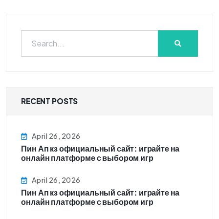
RECENT POSTS
April 26, 2026
Пин Ап кз официальный сайт: играйте на
онлайн платформе с выбором игр
April 26, 2026
Пин Ап кз официальный сайт: играйте на
онлайн платформе с выбором игр