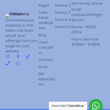
Ravi Road, Lahore.
Pages
Service 2
Email:
Solar
Service 3
uniquesolar1111gm
Panel
Service 4
ail.com
Summarize your
Verificati
business so the
Service 5
Phone: +92310-
ons
visitor can learn
0111174
Blog
about your
Hours: Mon-Sat
offerings from any
Load
9:00AM - 9:00PM
page on your
Calculat
website.
or
Contact
Shop
ERP
Subscript
ion
Need Help?
Chat with us