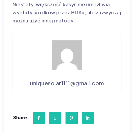
Niestety, większość kasyn nie umożliwia
wypłaty środków przez BLIKa, ale zazwyczaj
można użyć innej metody.
uniquesolar1111@gmail.com
Share: