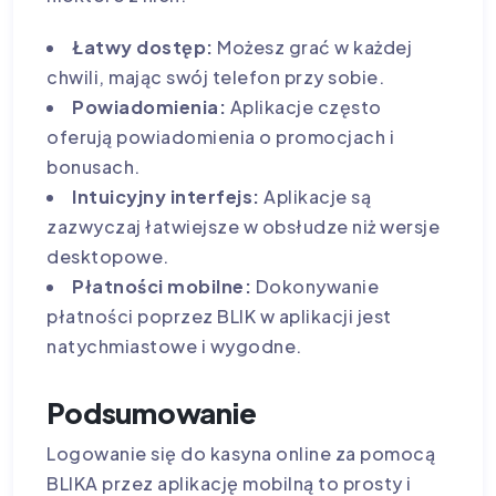
Łatwy dostęp:
Możesz grać w każdej
chwili, mając swój telefon przy sobie.
Powiadomienia:
Aplikacje często
oferują powiadomienia o promocjach i
bonusach.
Intuicyjny interfejs:
Aplikacje są
zazwyczaj łatwiejsze w obsłudze niż wersje
desktopowe.
Płatności mobilne:
Dokonywanie
płatności poprzez BLIK w aplikacji jest
natychmiastowe i wygodne.
Podsumowanie
Logowanie się do kasyna online za pomocą
BLIKA przez aplikację mobilną to prosty i