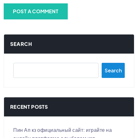
SEARCH
Search
RECENT POSTS
Пин Ап кз официальный сайт: играйте на