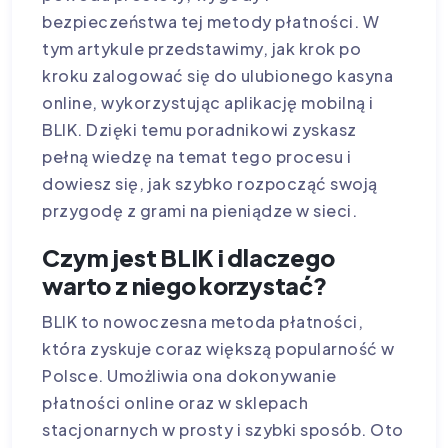
bezpieczeństwa tej metody płatności. W
tym artykule przedstawimy, jak krok po
kroku zalogować się do ulubionego kasyna
online, wykorzystując aplikację mobilną i
BLIK. Dzięki temu poradnikowi zyskasz
pełną wiedzę na temat tego procesu i
dowiesz się, jak szybko rozpocząć swoją
przygodę z grami na pieniądze w sieci.
Czym jest BLIK i dlaczego
warto z niego korzystać?
BLIK to nowoczesna metoda płatności,
która zyskuje coraz większą popularność w
Polsce. Umożliwia ona dokonywanie
płatności online oraz w sklepach
stacjonarnych w prosty i szybki sposób. Oto