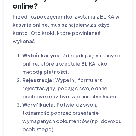
online?
Przed rozpoczęciem korzystania z BLIKA w
kasynie online, musisz najpierw założyć
konto. Oto kroki, które powinieneś
wykonać:
Wybór kasyna:
Zdecyduj się na kasyno
online, które akceptuje BLIKA jako
metodę płatności.
Rejestracja:
Wypełnij formularz
rejestracyjny, podając swoje dane
osobowe oraz tworząc unikalne hasło.
Weryfikacja:
Potwierdź swoją
tożsamość poprzez przesłanie
wymaganych dokumentów (np. dowodu
osobistego).