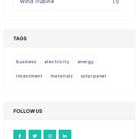
Wind Trubine
(1)
TAGS
business
electricity
energy
investment
materials
solar panel
FOLLOW US