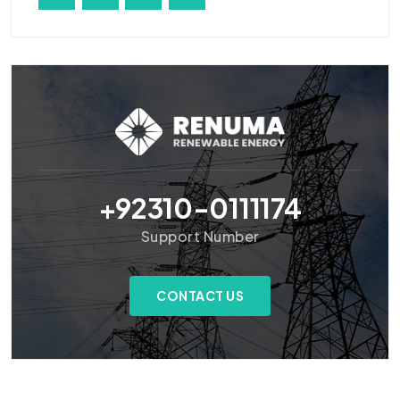
+92310-0111174
Support Number
CONTACT US