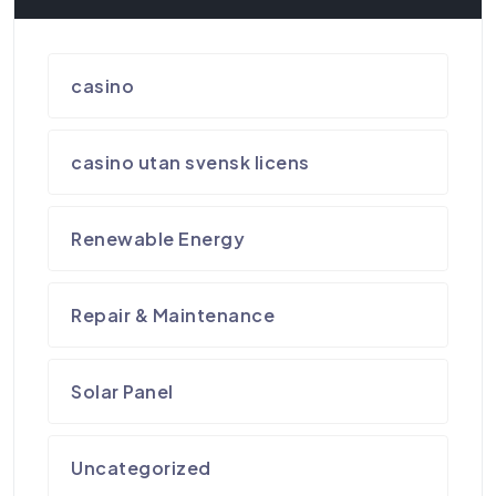
casino
casino utan svensk licens
Renewable Energy
Repair & Maintenance
Solar Panel
Uncategorized