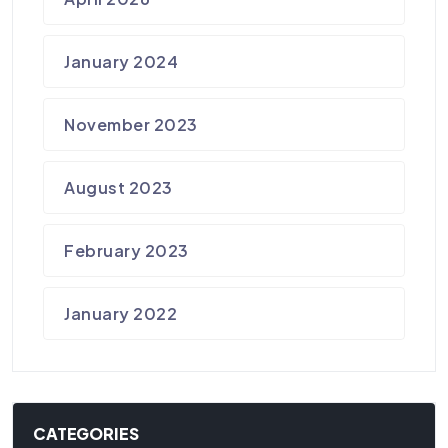
January 2024
November 2023
August 2023
February 2023
January 2022
CATEGORIES