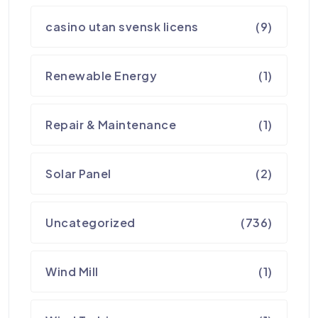
casino utan svensk licens
(9)
Renewable Energy
(1)
Repair & Maintenance
(1)
Solar Panel
(2)
Uncategorized
(736)
Wind Mill
(1)