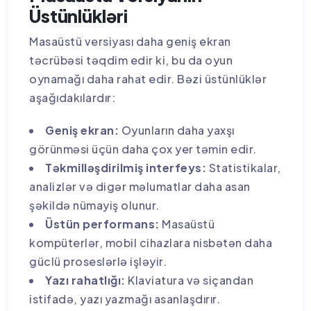
Üstünlükləri
Masaüstü versiyası daha geniş ekran
təcrübəsi təqdim edir ki, bu da oyun
oynamağı daha rahat edir. Bəzi üstünlüklər
aşağıdakılardır:
Geniş ekran:
Oyunların daha yaxşı
görünməsi üçün daha çox yer təmin edir.
Təkmilləşdirilmiş interfeys:
Statistikalar,
analizlər və digər məlumatlar daha asan
şəkildə nümayiş olunur.
Üstün performans:
Masaüstü
kompüterlər, mobil cihazlara nisbətən daha
güclü proseslərlə işləyir.
Yazı rahatlığı:
Klaviatura və siçandan
istifadə, yazı yazmağı asanlaşdırır.