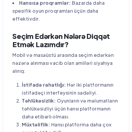
Hansısa proqramlar:
Bazarda daha
spesifik oyun proqramları üçün daha
effektivdir.
Seçim Edərkən Nələrə Diqqət
Etmək Lazımdır?
Mobil və masaüstü arasında seçim edərkən
nəzərə alınması vacib olan amilləri siyahıya
alırıq:
İstifadə rahatlığı:
Hər iki platformanın
istifadəçi interfeysinin sadəliyi.
Təhlükəsizlik:
Oyunların və məlumatların
təhlükəsizliyi üçün hansı platformanın
daha etibarlı olması.
Müxtəliflik:
Hansı platforma daha çox