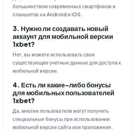
большинством современных смартфонов и
планшетов на Android и iOS.
3. Нужно ли создавать новый
аккаунт для мобильной версии
1xbet?
Нет, вы можете использовать свои
существующие учетные данные для доступа к
мобильной версии.
4. Есть ли какие-либо бонусы
для мобильных пользователей
1xbet?
Да, многие пользователи могут получить
специальные бонусы при использовании
мобильной версии сайта или приложения.