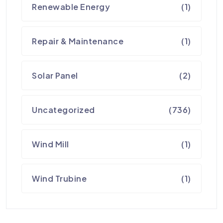
Renewable Energy
(1)
Repair & Maintenance
(1)
Solar Panel
(2)
Uncategorized
(736)
Wind Mill
(1)
Wind Trubine
(1)