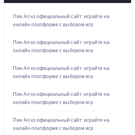
Пин Ап кз официальный сайт: играйте на
онлайн платформе с выбором игр
Пин Ап кз официальный сайт: играйте на
онлайн платформе с выбором игр
Пин Ап кз официальный сайт: играйте на
онлайн платформе с выбором игр
Пин Ап кз официальный сайт: играйте на
онлайн платформе с выбором игр
Пин Ап кз официальный сайт: играйте на
онлайн платформе с выбором игр