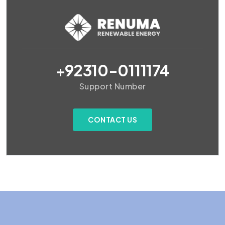
+92310-0111174
Support Number
CONTACT US