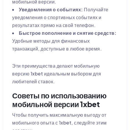
мобильной версии.
Уведомления о событиях:
Получайте
уведомления о спортивных событиях и
результатах прямо на свой телефон.
Быстрое пополнение и снятие средств:
Удобные методы для финансовых
транзакций, доступные в любое время.
Эти преимущества делают мобильную
версию 1xbet идеальным выбором для
любителей ставок.
Советы по использованию
мобильной версии 1xbet
Чтобы получить максимальную выгоду от
мобильного опыта с 1xbet, следуйте этим