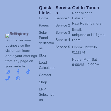
Quick
Service
Get In Touch
Links
S
Near Minar e
Home
Service 1
Pakistan
Ravi Road, Lahore.
Pages
Service 2
Email:
Solar
Service 3
uniquesolar1111gmai
Panel
Service 4
l.com
Summarize your
Verificatio
business so the
Service 5
Phone: +92310-
ns
visitor can learn
0111174
Blog
about your offerings
Hours: Mon-Sat
from any page on
Load
9:00AM - 9:00PM
your website.
Calculator
Contact
Shop
ERP
Subscripti
on