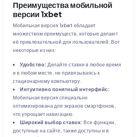
Преимущества мобильной
версии 1xbet
Мобильная версия 1xbet обладает
множеством преимуществ, которые делают
её привлекательной для пользователей. Вот
некоторые из них:
Удобство:
Делайте ставки в любое время
и в любом месте, не привязываясь к
стационарному компьютеру.
Интуитивно понятный интерфейс:
Мобильная версия специально
оптимизирована для экранов смартфонов,
что упрощает навигацию.
Широкий выбор ставок:
Все функции,
доступные на сайте, также доступны и в