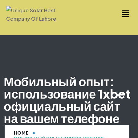
Мобильный опыт:
использование 1xbet
официальный сайт
на вашем телефоне
HOME