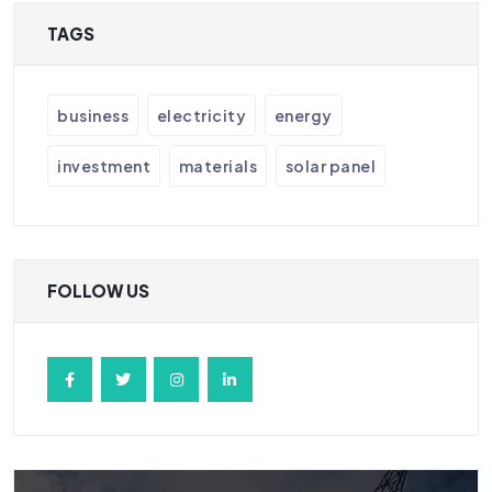
TAGS
business
electricity
energy
investment
materials
solar panel
FOLLOW US