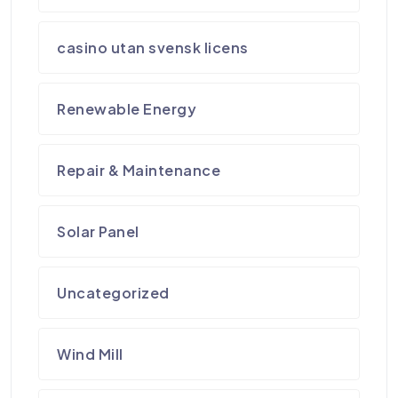
casino utan svensk licens
Renewable Energy
Repair & Maintenance
Solar Panel
Uncategorized
Wind Mill