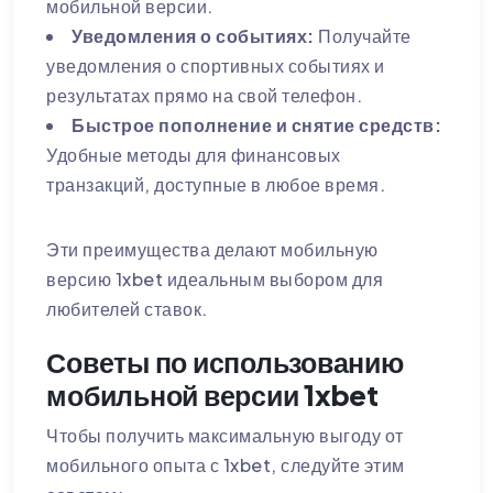
мобильной версии.
Уведомления о событиях:
Получайте
уведомления о спортивных событиях и
результатах прямо на свой телефон.
Быстрое пополнение и снятие средств:
Удобные методы для финансовых
транзакций, доступные в любое время.
Эти преимущества делают мобильную
версию 1xbet идеальным выбором для
любителей ставок.
Советы по использованию
мобильной версии 1xbet
Чтобы получить максимальную выгоду от
мобильного опыта с 1xbet, следуйте этим