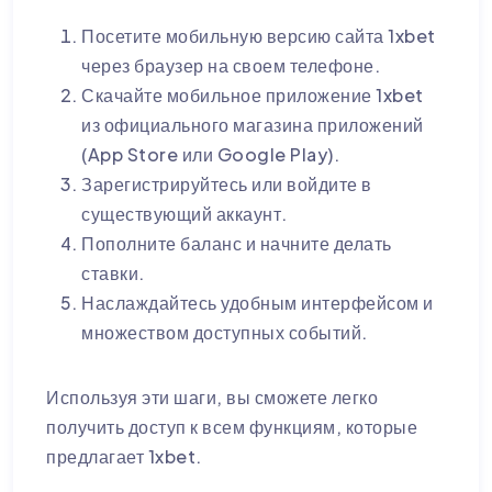
Посетите мобильную версию сайта 1xbet
через браузер на своем телефоне.
Скачайте мобильное приложение 1xbet
из официального магазина приложений
(App Store или Google Play).
Зарегистрируйтесь или войдите в
существующий аккаунт.
Пополните баланс и начните делать
ставки.
Наслаждайтесь удобным интерфейсом и
множеством доступных событий.
Используя эти шаги, вы сможете легко
получить доступ к всем функциям, которые
предлагает 1xbet.