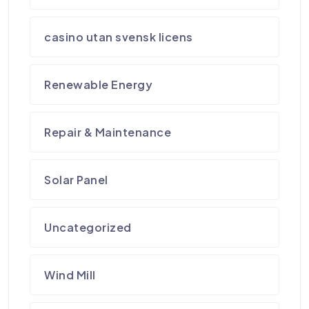
casino utan svensk licens
Renewable Energy
Repair & Maintenance
Solar Panel
Uncategorized
Wind Mill