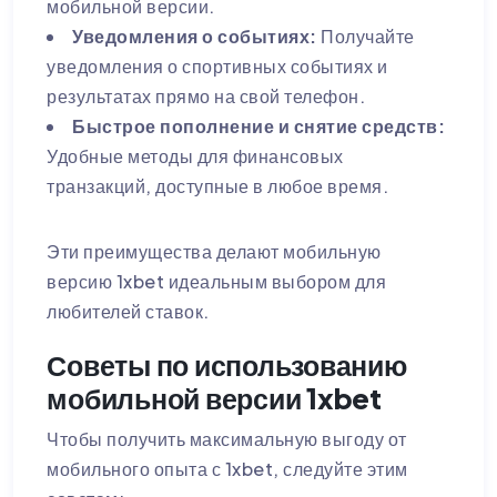
мобильной версии.
Уведомления о событиях:
Получайте
уведомления о спортивных событиях и
результатах прямо на свой телефон.
Быстрое пополнение и снятие средств:
Удобные методы для финансовых
транзакций, доступные в любое время.
Эти преимущества делают мобильную
версию 1xbet идеальным выбором для
любителей ставок.
Советы по использованию
мобильной версии 1xbet
Чтобы получить максимальную выгоду от
мобильного опыта с 1xbet, следуйте этим