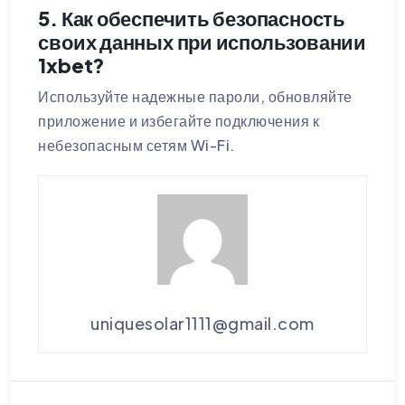
5. Как обеспечить безопасность
своих данных при использовании
1xbet?
Используйте надежные пароли, обновляйте
приложение и избегайте подключения к
небезопасным сетям Wi-Fi.
uniquesolar1111@gmail.com