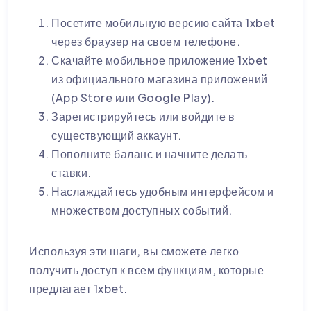
Посетите мобильную версию сайта 1xbet
через браузер на своем телефоне.
Скачайте мобильное приложение 1xbet
из официального магазина приложений
(App Store или Google Play).
Зарегистрируйтесь или войдите в
существующий аккаунт.
Пополните баланс и начните делать
ставки.
Наслаждайтесь удобным интерфейсом и
множеством доступных событий.
Используя эти шаги, вы сможете легко
получить доступ к всем функциям, которые
предлагает 1xbet.