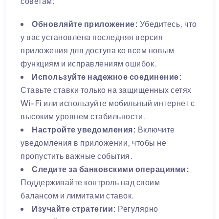
советам:
Обновляйте приложение:
Убедитесь, что
у вас установлена последняя версия
приложения для доступа ко всем новым
функциям и исправлениям ошибок.
Используйте надежное соединение:
Ставьте ставки только на защищенных сетях
Wi-Fi или используйте мобильный интернет с
высоким уровнем стабильности.
Настройте уведомления:
Включите
уведомления в приложении, чтобы не
пропустить важные события.
Следите за банковскими операциями:
Поддерживайте контроль над своим
балансом и лимитами ставок.
Изучайте стратегии:
Регулярно