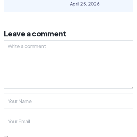
April 25, 2026
Leave a comment