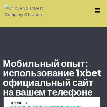
Мобильный опыт:
использование 1xbet
официальный сайт
на вашем телефоне
HOME