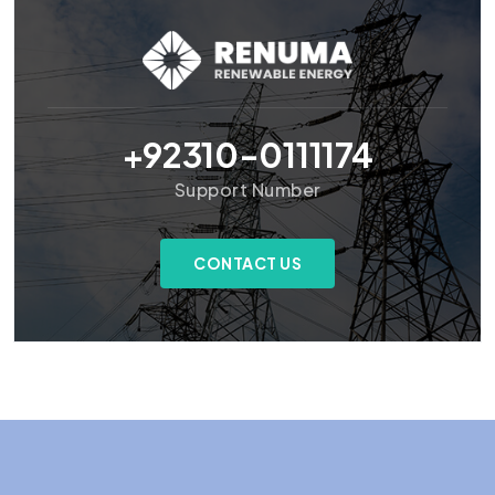
+92310-0111174
Support Number
CONTACT US