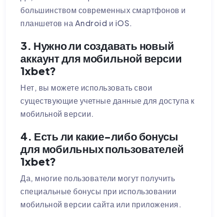
большинством современных смартфонов и
планшетов на Android и iOS.
3. Нужно ли создавать новый
аккаунт для мобильной версии
1xbet?
Нет, вы можете использовать свои
существующие учетные данные для доступа к
мобильной версии.
4. Есть ли какие-либо бонусы
для мобильных пользователей
1xbet?
Да, многие пользователи могут получить
специальные бонусы при использовании
мобильной версии сайта или приложения.