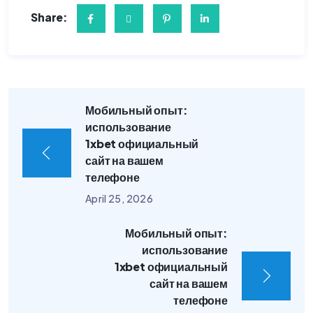
Share:
Мобильный опыт:
использование
1xbet официальный
сайт на вашем
телефоне
April 25, 2026
Мобильный опыт:
использование
1xbet официальный
сайт на вашем
телефоне