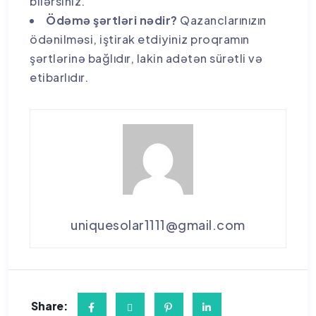
bilərsiniz.
Ödəmə şərtləri nədir?
Qazanclarınızın
ödənilməsi, iştirak etdiyiniz proqramın
şərtlərinə bağlıdır, lakin adətən sürətli və
etibarlıdır.
uniquesolar1111@gmail.com
Share: