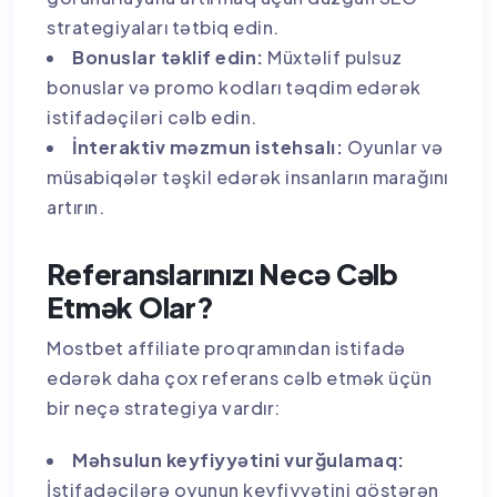
strategiyaları tətbiq edin.
Bonuslar təklif edin:
Müxtəlif pulsuz
bonuslar və promo kodları təqdim edərək
istifadəçiləri cəlb edin.
İnteraktiv məzmun istehsalı:
Oyunlar və
müsabiqələr təşkil edərək insanların marağını
artırın.
Referanslarınızı Necə Cəlb
Etmək Olar?
Mostbet affiliate proqramından istifadə
edərək daha çox referans cəlb etmək üçün
bir neçə strategiya vardır:
Məhsulun keyfiyyətini vurğulamaq:
İstifadəçilərə oyunun keyfiyyətini göstərən