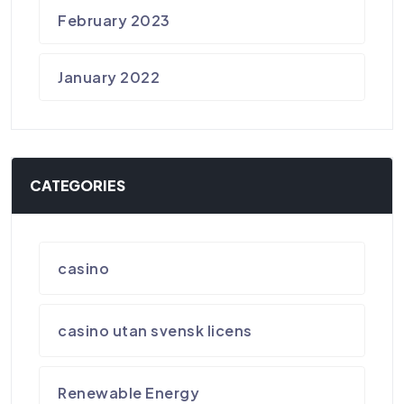
February 2023
January 2022
CATEGORIES
casino
casino utan svensk licens
Renewable Energy