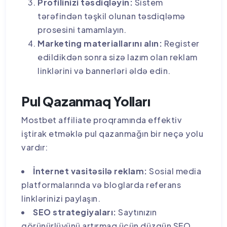
Profilinizi təsdiqləyin:
Sistem
tərəfindən təşkil olunan təsdiqləmə
prosesini tamamlayın.
Marketing materiallarını alın:
Register
edildikdən sonra sizə lazım olan reklam
linklərini və bannerləri əldə edin.
Pul Qazanmaq Yolları
Mostbet affiliate proqramında effektiv
iştirak etməklə pul qazanmağın bir neçə yolu
vardır:
İnternet vasitəsilə reklam:
Sosial media
platformalarında və bloglarda referans
linklərinizi paylaşın.
SEO strategiyaları:
Saytınızın
görünürlüyünü artırmaq üçün düzgün SEO