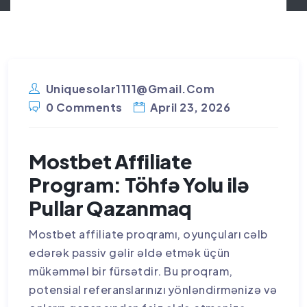
Uniquesolar1111@gmail.com
0 Comments
April 23, 2026
Mostbet Affiliate
Program: Töhfə Yolu ilə
Pullar Qazanmaq
Mostbet affiliate proqramı, oyunçuları cəlb
edərək passiv gəlir əldə etmək üçün
mükəmməl bir fürsətdir. Bu proqram,
potensial referanslarınızı yönləndirmənizə və