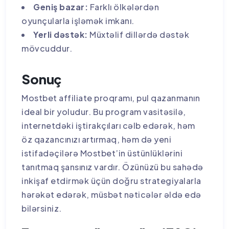
Geniş bazar:
Farklı ölkələrdən
oyunçularla işləmək imkanı.
Yerli dəstək:
Müxtəlif dillərdə dəstək
mövcuddur.
Sonuç
Mostbet affiliate proqramı, pul qazanmanın
ideal bir yoludur. Bu program vasitəsilə,
internetdəki iştirakçıları cəlb edərək, həm
öz qazancınızı artırmaq, həm də yeni
istifadəçilərə Mostbet’in üstünlüklərini
tanıtmaq şansınız vardır. Özünüzü bu sahədə
inkişaf etdirmək üçün doğru strategiyalarla
hərəkət edərək, müsbət nəticələr əldə edə
bilərsiniz.