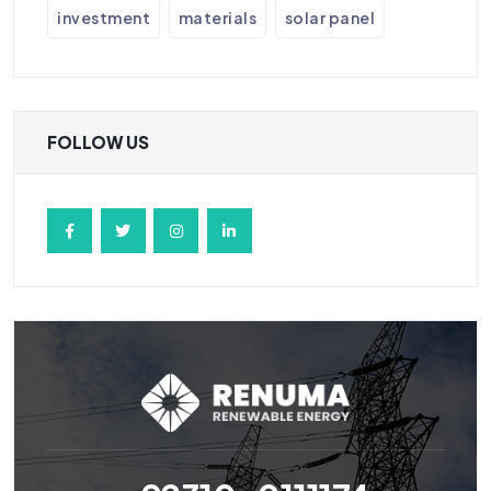
investment
materials
solar panel
FOLLOW US