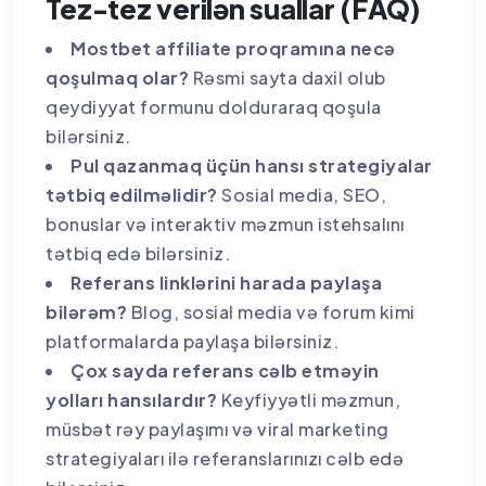
Tez-tez verilən suallar (FAQ)
Mostbet affiliate proqramına necə
qoşulmaq olar?
Rəsmi sayta daxil olub
qeydiyyat formunu dolduraraq qoşula
bilərsiniz.
Pul qazanmaq üçün hansı strategiyalar
tətbiq edilməlidir?
Sosial media, SEO,
bonuslar və interaktiv məzmun istehsalını
tətbiq edə bilərsiniz.
Referans linklərini harada paylaşa
bilərəm?
Blog, sosial media və forum kimi
platformalarda paylaşa bilərsiniz.
Çox sayda referans cəlb etməyin
yolları hansılardır?
Keyfiyyətli məzmun,
müsbət rəy paylaşımı və viral marketing
strategiyaları ilə referanslarınızı cəlb edə