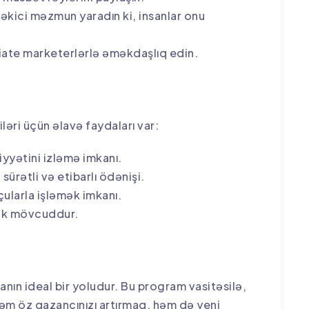
əkici məzmun yaradın ki, insanlar onu
liate marketerlərlə əməkdaşlıq edin.
ləri üçün əlavə faydaları var:
iyyətini izləmə imkanı.
sürətli və etibarlı ödənişi.
ularla işləmək imkanı.
tək mövcuddur.
nın ideal bir yoludur. Bu program vasitəsilə,
 həm öz qazancınızı artırmaq, həm də yeni