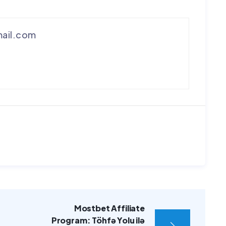
mail.com
Mostbet Affiliate
Program: Töhfə Yolu ilə