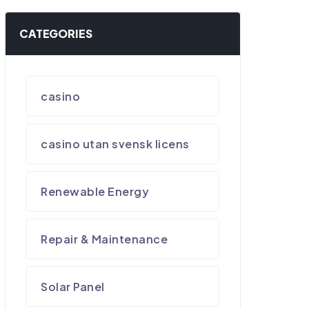
CATEGORIES
casino
casino utan svensk licens
Renewable Energy
Repair & Maintenance
Solar Panel