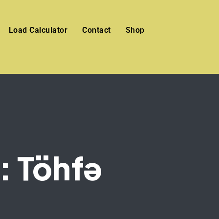
Load Calculator
Contact
Shop
: Töhfə