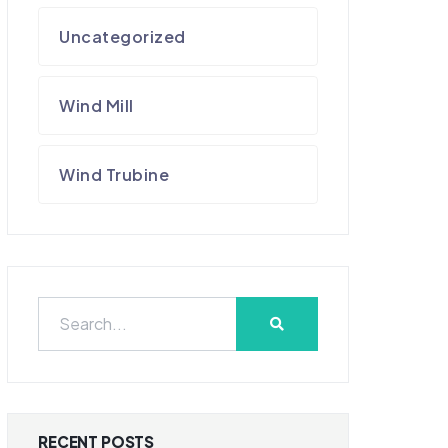
Uncategorized
Wind Mill
Wind Trubine
RECENT POSTS