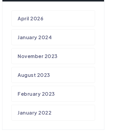
April 2026
January 2024
November 2023
August 2023
February 2023
January 2022