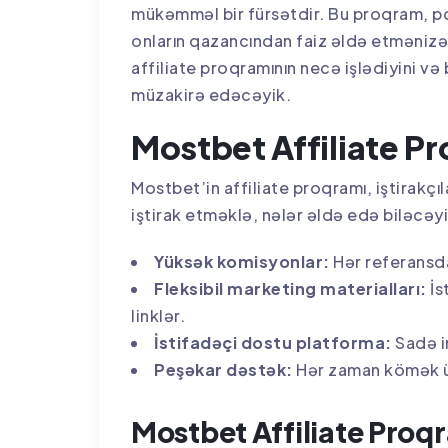
mükəmməl bir fürsətdir. Bu proqram, po
onların qazancından faiz əldə etmənizə 
affiliate proqramının necə işlədiyini və
müzakirə edəcəyik.
Mostbet Affiliate Pr
Mostbet’in affiliate proqramı, iştirakç
iştirak etməklə, nələr əldə edə biləcəy
Yüksək komisyonlar:
Hər referansda
Fleksibil marketing materialları:
İs
linklər.
İstifadəçi dostu platforma:
Sadə in
Peşəkar dəstək:
Hər zaman kömək ü
Mostbet Affiliate Pro