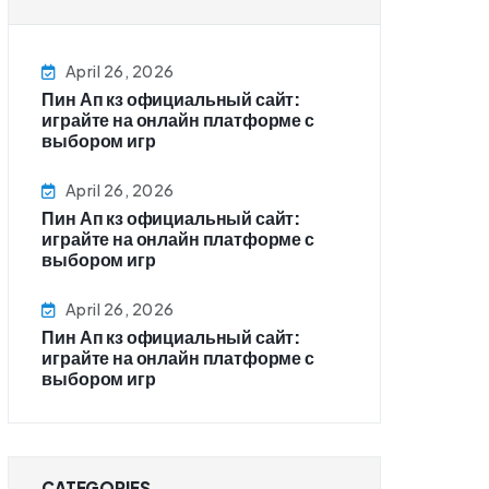
April 26, 2026
Пин Ап кз официальный сайт:
играйте на онлайн платформе с
выбором игр
April 26, 2026
Пин Ап кз официальный сайт:
играйте на онлайн платформе с
выбором игр
April 26, 2026
Пин Ап кз официальный сайт:
играйте на онлайн платформе с
выбором игр
CATEGORIES