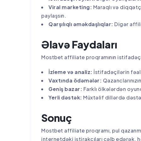
Viral marketing:
Maraqlı və diqqətç
paylaşsın.
Qarşılıqlı əməkdaşlıqlar:
Digər affi
Əlavə Faydaları
Mostbet affiliate proqramının istifadəçi
İzleme və analiz:
İstifadəçilərin fəal
Vaxtında ödəmələr:
Qazanclarınızın 
Geniş bazar:
Farklı ölkələrdən oyunç
Yerli dəstək:
Müxtəlif dillərdə dəs
Sonuç
Mostbet affiliate proqramı, pul qazanma
internetdəki iştirakçıları cəlb edərək,