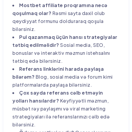
Mostbet affiliate proqramına necə
qoşulmaq olar?
Rəsmi sayta daxil olub
qeydiyyat formunu dolduraraq qoşula
bilərsiniz.
Pul qazanmaq üçün hansı strategiyalar
tətbiq edilməlidir?
Sosial media, SEO,
bonuslar və interaktiv məzmun istehsalını
tətbiq edə bilərsiniz.
Referans linklərini harada paylaşa
bilərəm?
Blog, sosial media və forum kimi
platformalarda paylaşa bilərsiniz.
Çox sayda referans cəlb etməyin
yolları hansılardır?
Keyfiyyətli məzmun,
müsbət rəy paylaşımı və viral marketing
strategiyaları ilə referanslarınızı cəlb edə
bilərsiniz.