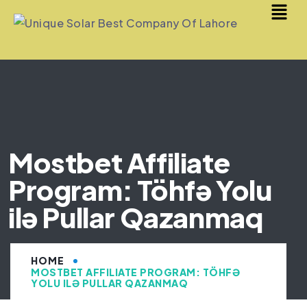
Mostbet Affiliate
Program: Töhfə Yolu
ilə Pullar Qazanmaq
HOME
MOSTBET AFFILIATE PROGRAM: TÖHFƏ
YOLU ILƏ PULLAR QAZANMAQ