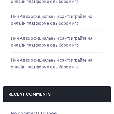
онлайн платформе с выбором игр
Пин Ап кз официальный сайт: играйте на
онлайн платформе с выбором игр
Пин Ап кз официальный сайт: играйте на
онлайн платформе с выбором игр
Пин Ап кз официальный сайт: играйте на
онлайн платформе с выбором игр
RECENT COMMENTS
No comments to show.