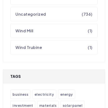
Uncategorized
(736)
Wind Mill
(1)
Wind Trubine
(1)
TAGS
business
electricity
energy
investment
materials
solar panel