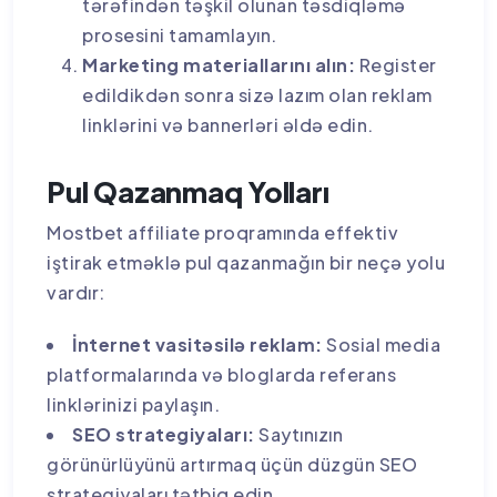
tərəfindən təşkil olunan təsdiqləmə
prosesini tamamlayın.
Marketing materiallarını alın:
Register
edildikdən sonra sizə lazım olan reklam
linklərini və bannerləri əldə edin.
Pul Qazanmaq Yolları
Mostbet affiliate proqramında effektiv
iştirak etməklə pul qazanmağın bir neçə yolu
vardır:
İnternet vasitəsilə reklam:
Sosial media
platformalarında və bloglarda referans
linklərinizi paylaşın.
SEO strategiyaları:
Saytınızın
görünürlüyünü artırmaq üçün düzgün SEO
strategiyaları tətbiq edin.