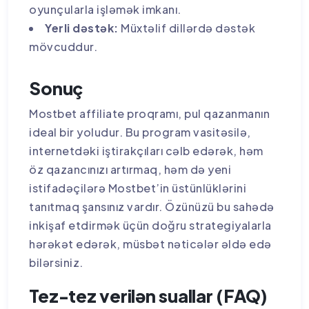
oyunçularla işləmək imkanı.
Yerli dəstək:
Müxtəlif dillərdə dəstək
mövcuddur.
Sonuç
Mostbet affiliate proqramı, pul qazanmanın
ideal bir yoludur. Bu program vasitəsilə,
internetdəki iştirakçıları cəlb edərək, həm
öz qazancınızı artırmaq, həm də yeni
istifadəçilərə Mostbet’in üstünlüklərini
tanıtmaq şansınız vardır. Özünüzü bu sahədə
inkişaf etdirmək üçün doğru strategiyalarla
hərəkət edərək, müsbət nəticələr əldə edə
bilərsiniz.
Tez-tez verilən suallar (FAQ)