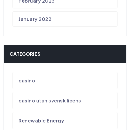
February 2023
January 2022
CATEGORIES
casino
casino utan svensk licens
Renewable Energy