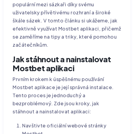
populární mezi sázkaři díky svému
uživatelsky přívětivému rozhraní a široké
škále sázek. V tomto článku si ukážeme, jak
efektivně využívat Mostbet aplikaci, přičemž
se zaměříme na tipy a triky, které pomohou
začátečníkům.
Jak stáhnout a nainstalovat
Mostbet aplikaci
Prvním krokem k úspěšnému používání
Mostbet aplikace je její správná instalace.
Tento proces je jednoduchý a
bezproblémový. Zde jsou kroky, jak
stáhnout a nainstalovat aplikaci:
Navštivte oficiální webové stránky
Mostbet.