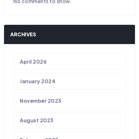
No comments to show.
ARCHIVES
April 2026
January 2024
November 2023
August 2023