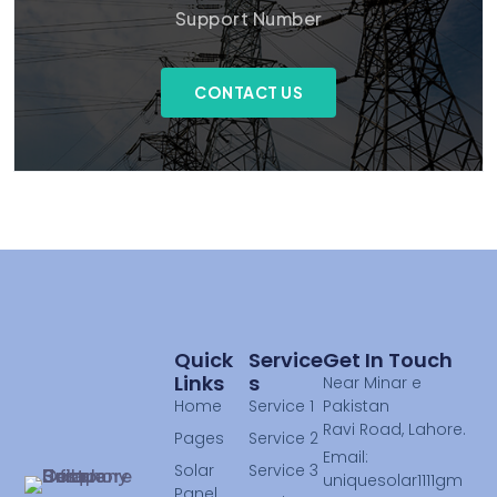
Support Number
CONTACT US
Quick
Service
Get In Touch
Links
S
Near Minar e
Home
Service 1
Pakistan
Ravi Road, Lahore.
Pages
Service 2
Email:
Solar
Service 3
uniquesolar1111gm
Panel