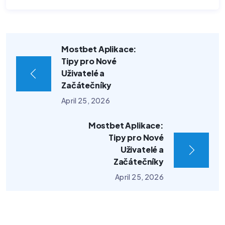
Mostbet Aplikace:
Tipy pro Nové
Uživatelé a
Začátečníky
April 25, 2026
Mostbet Aplikace:
Tipy pro Nové
Uživatelé a
Začátečníky
April 25, 2026