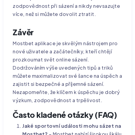
zodpovědnost při sázení a nikdy nevsazujte
více, než si můžete dovolit ztratit.
Závěr
Mostbet aplikace je skvělým nástrojem pro
nové uživatele a začátečníky, kteří chtějí
prozkoumat svět online sázení.
Dodržováním výše uvedených tipů a triků
můžete maximalizovat své šance na úspěch a
zajistit si bezpečné a příjemné sázení.
Nezapomeňte, že klíčem k úspěchu je dobrý
výzkum, zodpovědnost a trpělivost.
Často kladené otázky (FAQ)
Jaké sportovní události mohu sázet na
Mostbet?
– Mostbet nabízí širokou škálu