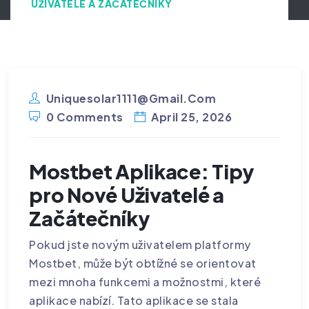
UŽIVATELÉ A ZAČÁTEČNÍKY
Uniquesolar1111@gmail.com
0 Comments
April 25, 2026
Mostbet Aplikace: Tipy
pro Nové Uživatelé a
Začátečníky
Pokud jste novým uživatelem platformy
Mostbet, může být obtížné se orientovat
mezi mnoha funkcemi a možnostmi, které
aplikace nabízí. Tato aplikace se stala