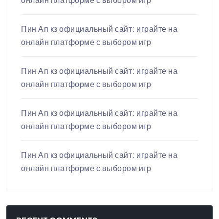
Пин Ап кз официальный сайт: играйте на
онлайн платформе с выбором игр
Пин Ап кз официальный сайт: играйте на
онлайн платформе с выбором игр
Пин Ап кз официальный сайт: играйте на
онлайн платформе с выбором игр
Пин Ап кз официальный сайт: играйте на
онлайн платформе с выбором игр