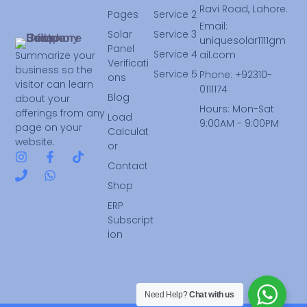
Ravi Road, Lahore.
Pages
Service 2
Email:
Solar
Service 3
uniquesolar1111gm
Panel
Service 4
ail.com
Summarize your
Verificati
business so the
Service 5
Phone: +92310-
ons
visitor can learn
0111174
Blog
about your
Hours: Mon-Sat
offerings from any
Load
9:00AM - 9:00PM
page on your
Calculat
website.
or
Contact
Shop
ERP
Subscript
ion
Need Help?
Chat with us