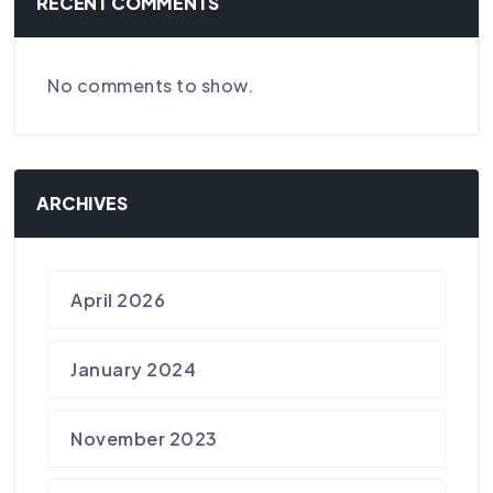
RECENT COMMENTS
No comments to show.
ARCHIVES
April 2026
January 2024
November 2023