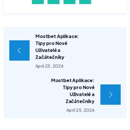
Mostbet Aplikace:
Tipy pro Nové
Uživatelé a
Začátečníky
April 25, 2026
Mostbet Aplikace:
Tipy pro Nové
Uživatelé a
Začátečníky
April 25, 2026