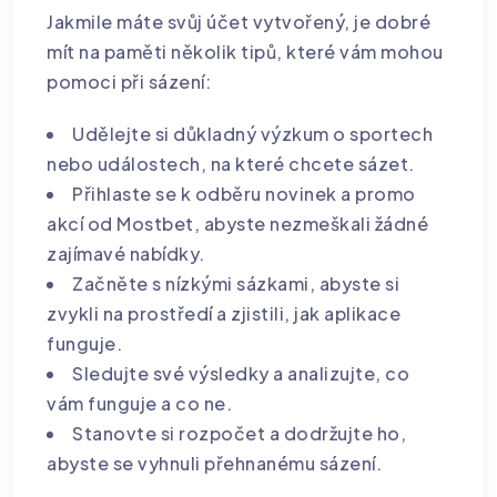
Jakmile máte svůj účet vytvořený, je dobré
mít na paměti několik tipů, které vám mohou
pomoci při sázení:
Udělejte si důkladný výzkum o sportech
nebo událostech, na které chcete sázet.
Přihlaste se k odběru novinek a promo
akcí od Mostbet, abyste nezmeškali žádné
zajímavé nabídky.
Začněte s nízkými sázkami, abyste si
zvykli na prostředí a zjistili, jak aplikace
funguje.
Sledujte své výsledky a analizujte, co
vám funguje a co ne.
Stanovte si rozpočet a dodržujte ho,
abyste se vyhnuli přehnanému sázení.