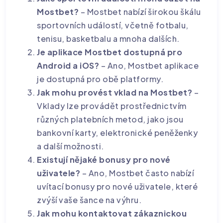
Mostbet?
– Mostbet nabízí širokou škálu
sportovních událostí, včetně fotbalu,
tenisu, basketbalu a mnoha dalších.
Je aplikace Mostbet dostupná pro
Android a iOS?
– Ano, Mostbet aplikace
je dostupná pro obě platformy.
Jak mohu provést vklad na Mostbet?
–
Vklady lze provádět prostřednictvím
různých platebních metod, jako jsou
bankovní karty, elektronické peněženky
a další možnosti.
Existují nějaké bonusy pro nové
uživatele?
– Ano, Mostbet často nabízí
uvítací bonusy pro nové uživatele, které
zvýší vaše šance na výhru.
Jak mohu kontaktovat zákaznickou