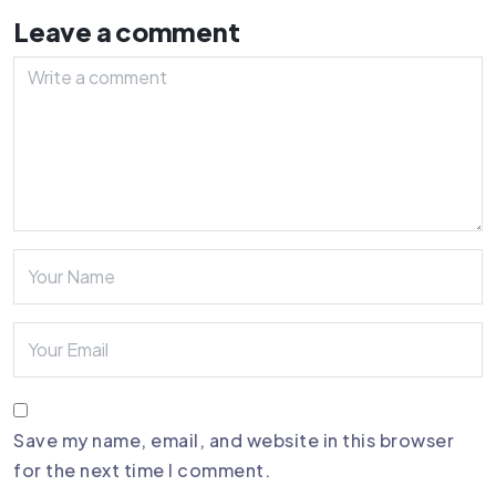
Leave a comment
Save my name, email, and website in this browser
for the next time I comment.