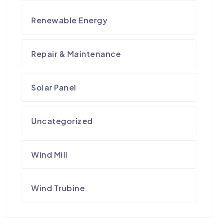
Renewable Energy
Repair & Maintenance
Solar Panel
Uncategorized
Wind Mill
Wind Trubine