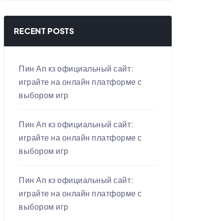
RECENT POSTS
Пин Ап кз официальный сайт:
играйте на онлайн платформе с
выбором игр
Пин Ап кз официальный сайт:
играйте на онлайн платформе с
выбором игр
Пин Ап кз официальный сайт:
играйте на онлайн платформе с
выбором игр