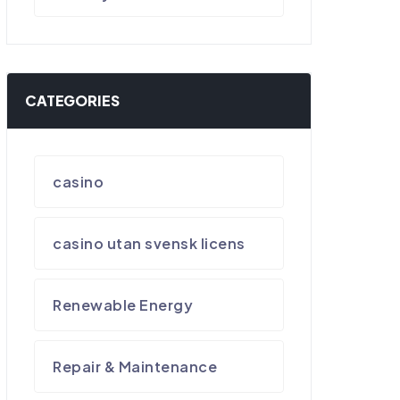
CATEGORIES
casino
casino utan svensk licens
Renewable Energy
Repair & Maintenance