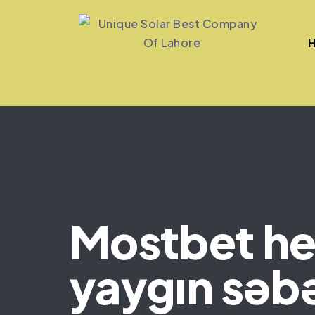
Mostbet he
yaygın səb