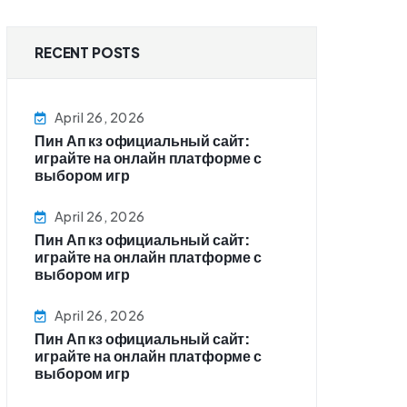
RECENT POSTS
April 26, 2026
Пин Ап кз официальный сайт:
играйте на онлайн платформе с
выбором игр
April 26, 2026
Пин Ап кз официальный сайт:
играйте на онлайн платформе с
выбором игр
April 26, 2026
Пин Ап кз официальный сайт:
играйте на онлайн платформе с
выбором игр