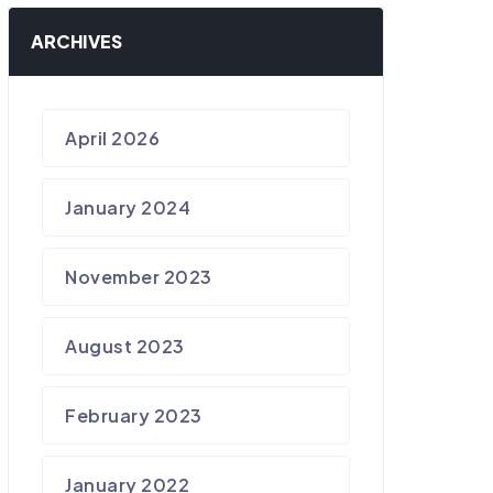
ARCHIVES
April 2026
January 2024
November 2023
August 2023
February 2023
January 2022