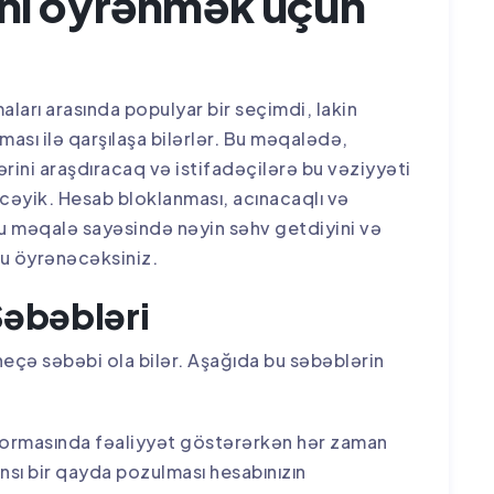
ini öyrənmək üçün
ları arasında populyar bir seçimdi, lakin
ması ilə qarşılaşa bilərlər. Bu məqalədə,
ini araşdıracaq və istifadəçilərə bu vəziyyəti
cəyik. Hesab bloklanması, acınacaqlı və
 bu məqalə sayəsində nəyin səhv getdiyini və
u öyrənəcəksiniz.
Səbəbləri
neçə səbəbi ola bilər. Aşağıda bu səbəblərin
ormasında fəaliyyət göstərərkən hər zaman
ansı bir qayda pozulması hesabınızın