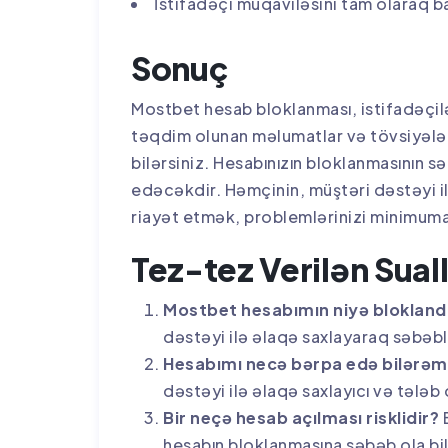
İstifadəçi müqaviləsini tam olaraq b
Sonuç
Mostbet hesab bloklanması, istifadəçiləri
təqdim olunan məlumatlar və tövsiyələ
bilərsiniz. Hesabınızın bloklanmasının s
edəcəkdir. Həmçinin, müştəri dəstəyi 
riayət etmək, problemlərinizi minimum
Tez-tez Verilən Sual
Mostbet hesabımın niyə blokland
dəstəyi ilə əlaqə saxlayaraq səbəblə
Hesabımı necə bərpa edə bilərəm
dəstəyi ilə əlaqə saxlayıcı və tələb
Bir neçə hesab açılması risklidir?
B
hesabın bloklanmasına səbəb ola bil