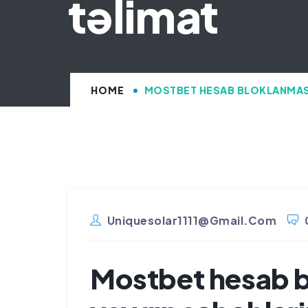
təlimat
HOME
MOSTBET HESAB BLOKLANMASI
Uniquesolar1111@gmail.com
Mostbet hesab b