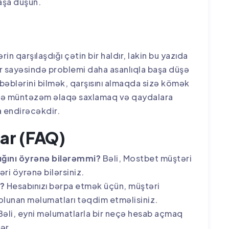
aşa düşün.
n qarşılaşdığı çətin bir haldır, lakin bu yazıda
r sayəsində problemi daha asanlıqla başa düşə
əbəblərini bilmək, qarşısını almaqda sizə kömək
ilə müntəzəm əlaqə saxlamaq və qaydalara
a endirəcəkdir.
lar (FAQ)
ığını öyrənə bilərəmmi?
Bəli, Mostbet müştəri
ri öyrənə bilərsiniz.
?
Hesabınızı bərpa etmək üçün, müştəri
 olunan məlumatları təqdim etməlisiniz.
əli, eyni məlumatlarla bir neçə hesab açmaq
ər.