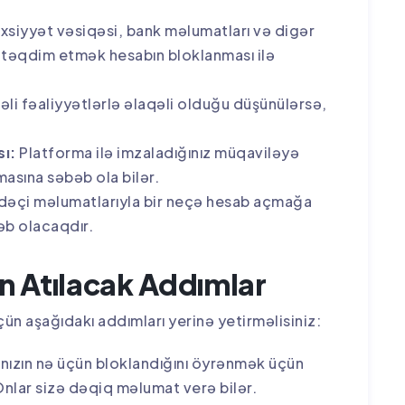
xsiyyət vəsiqəsi, bank məlumatları və digər
 təqdim etmək hesabın bloklanması ilə
əli fəaliyyətlərlə əlaqəli olduğu düşünülərsə,
sı:
Platforma ilə imzaladığınız müqaviləyə
asına səbəb ola bilər.
adəçi məlumatlarıyla bir neçə hesab açmağa
əb olacaqdır.
n Atılacak Addımlar
ün aşağıdakı addımları yerinə yetirməlisiniz:
nızın nə üçün bloklandığını öyrənmək üçün
Onlar sizə dəqiq məlumat verə bilər.