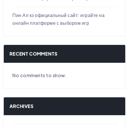
Пин Ап кз официальный сайт: играйте на
онлайн платформе с выбором игр
RECENT COMMENTS
No comments to show.
ARCHIVES