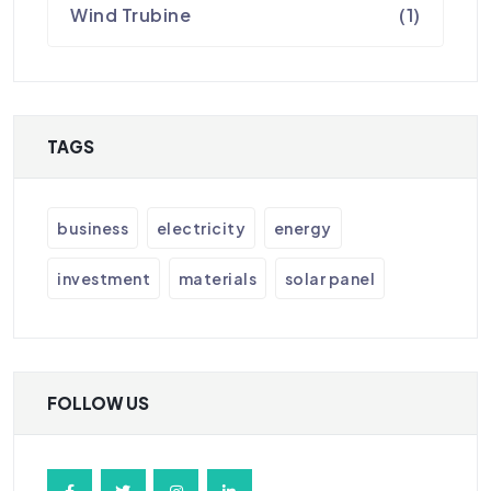
Wind Trubine
(1)
TAGS
business
electricity
energy
investment
materials
solar panel
FOLLOW US