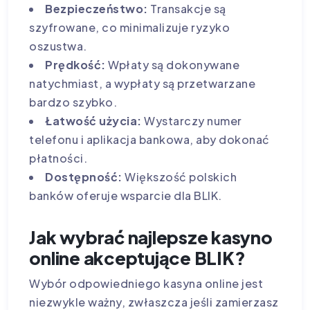
Bezpieczeństwo:
Transakcje są
szyfrowane, co minimalizuje ryzyko
oszustwa.
Prędkość:
Wpłaty są dokonywane
natychmiast, a wypłaty są przetwarzane
bardzo szybko.
Łatwość użycia:
Wystarczy numer
telefonu i aplikacja bankowa, aby dokonać
płatności.
Dostępność:
Większość polskich
banków oferuje wsparcie dla BLIK.
Jak wybrać najlepsze kasyno
online akceptujące BLIK?
Wybór odpowiedniego kasyna online jest
niezwykle ważny, zwłaszcza jeśli zamierzasz