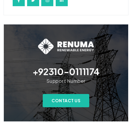
+92310-0111174
Support Number
CONTACT US