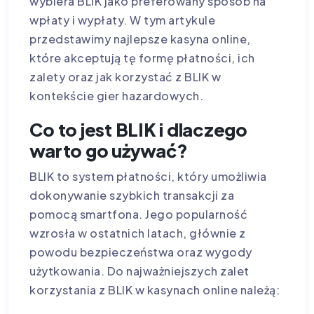
wybiera BLIK jako preferowany sposób na
wpłaty i wypłaty. W tym artykule
przedstawimy najlepsze kasyna online,
które akceptują tę formę płatności, ich
zalety oraz jak korzystać z BLIK w
kontekście gier hazardowych.
Co to jest BLIK i dlaczego
warto go używać?
BLIK to system płatności, który umożliwia
dokonywanie szybkich transakcji za
pomocą smartfona. Jego popularność
wzrosła w ostatnich latach, głównie z
powodu bezpieczeństwa oraz wygody
użytkowania. Do najważniejszych zalet
korzystania z BLIK w kasynach online należą: