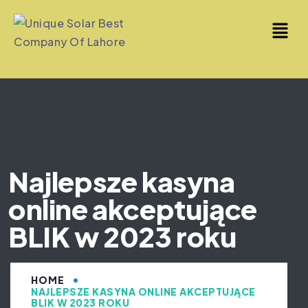
Najlepsze kasyna
online akceptujące
BLIK w 2023 roku
HOME
NAJLEPSZE KASYNA ONLINE AKCEPTUJĄCE
BLIK W 2023 ROKU