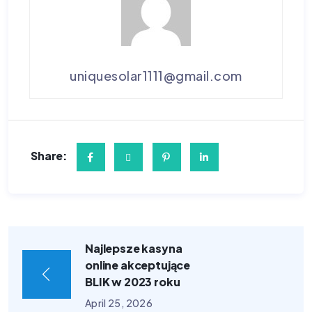
uniquesolar1111@gmail.com
Share:
Najlepsze kasyna
online akceptujące
BLIK w 2023 roku
April 25, 2026