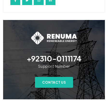
+92310-0111174
Support Number
CONTACT US