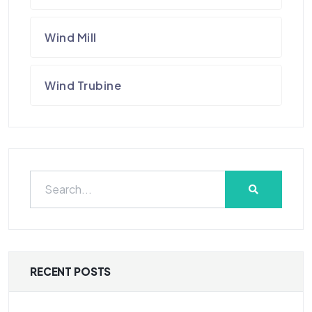
Wind Mill
Wind Trubine
RECENT POSTS