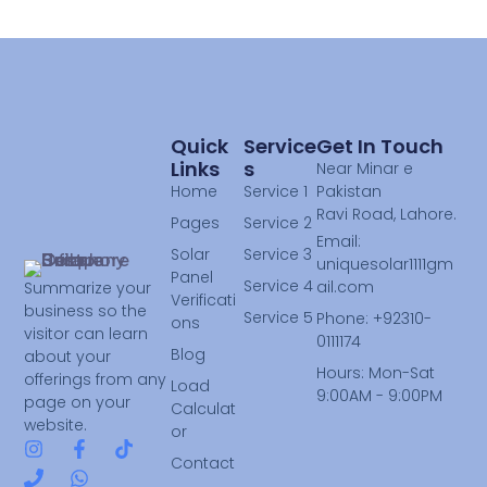
Quick
Service
Get In Touch
Links
S
Near Minar e
Home
Service 1
Pakistan
Ravi Road, Lahore.
Pages
Service 2
Email:
Solar
Service 3
uniquesolar1111gm
Panel
Service 4
ail.com
Summarize your
Verificati
business so the
Service 5
Phone: +92310-
ons
visitor can learn
0111174
Blog
about your
Hours: Mon-Sat
offerings from any
Load
9:00AM - 9:00PM
page on your
Calculat
website.
or
Contact