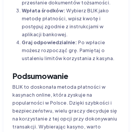
przesłanie dokumentów tożsamości.
Wpłata środków:
Wybierz BLIK jako
metodę płatności, wpisz kwotę i
postępuj zgodnie z instrukcjami w
aplikacji bankowej.
Graj odpowiedzialnie:
Po wpłacie
możesz rozpocząć grę. Pamiętaj o
ustaleniu limitów korzystania z kasyna.
Podsumowanie
BLIK to doskonała metoda płatności w
kasynach online, która zyskuje na
popularności w Polsce. Dzięki szybkości i
bezpieczeństwu, wielu graczy decyduje się
na korzystanie z tej opcji przy dokonywaniu
transakcji. Wybierając kasyno, warto