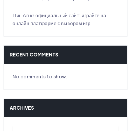
Пин Ап кз официальный сайт: играйте на
онлайн платформе с выбором игр
RECENT COMMENTS
No comments to show.
ARCHIVES