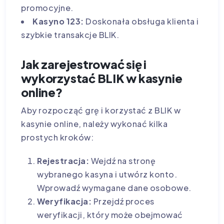
promocyjne.
Kasyno 123:
Doskonała obsługa klienta i
szybkie transakcje BLIK.
Jak zarejestrować się i
wykorzystać BLIK w kasynie
online?
Aby rozpocząć grę i korzystać z BLIK w
kasynie online, należy wykonać kilka
prostych kroków:
Rejestracja:
Wejdź na stronę
wybranego kasyna i utwórz konto.
Wprowadź wymagane dane osobowe.
Weryfikacja:
Przejdź proces
weryfikacji, który może obejmować