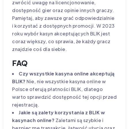
zwrócić uwagę na licencjonowanie,
dostępność gier oraz opinie innych graczy.
Pamiętaj, aby zawsze grać odpowiedzialnie
i korzystać z dostępnych promocji. W 2023
roku wybór kasyn akceptujących BLIK jest
coraz większy, co sprawia, że każdy gracz
znajdzie coś dla siebie.
FAQ
Czy wszystkie kasyna online akceptują
BLIK?
Nie, nie wszystkie kasyna online w
Polsce oferują płatności BLIK, dlatego
warto sprawdzić dostępność tej opcji przed
rejestracją.
Jakie są zalety korzystania z BLIK w
kasynach online?
Zaletami są szybkie i
bezpieczne transakcje, łatwość użycia oraz