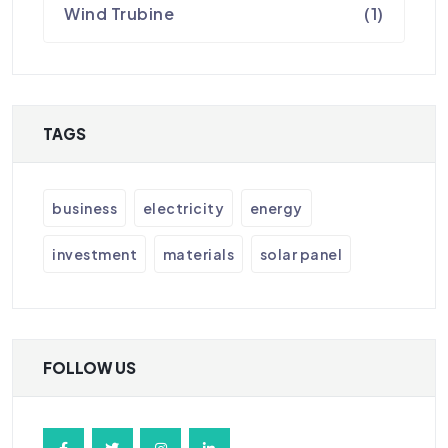
Wind Trubine
(1)
TAGS
business
electricity
energy
investment
materials
solar panel
FOLLOW US