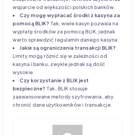
wsparcie od większości polskich banków.
Czy mogę wypłacać środki z kasyna za
pomocą BLIK?
Tak, wiele kasyn pozwala na
wypłatę środków za pomocą BLIK, jednak
warto sprawdzić regulamin danego kasyna.
Jakie są ograniczenia transakcji BLIK?
Limity mogą różnić się w zależności od
kasyna i banku, zwykle jednak są dość
wysokie.
Czy korzystanie z BLIK jest
bezpieczne?
Tak, BLIK stosuje
zaawansowane metody szyfrowania, aby
chronić dane użytkowników i transakcje.