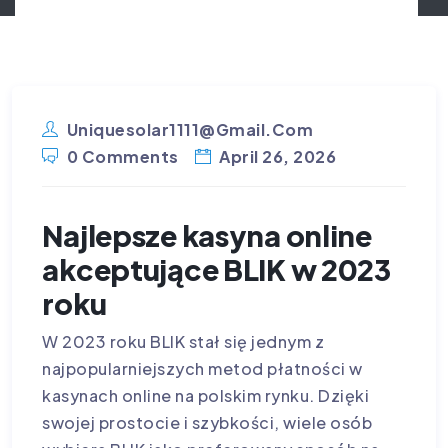
Uniquesolar1111@gmail.com
0 Comments
April 26, 2026
Najlepsze kasyna online
akceptujące BLIK w 2023
roku
W 2023 roku BLIK stał się jednym z
najpopularniejszych metod płatności w
kasynach online na polskim rynku. Dzięki
swojej prostocie i szybkości, wiele osób