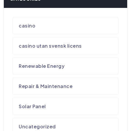
casino
casino utan svensk licens
Renewable Energy
Repair & Maintenance
Solar Panel
Uncategorized