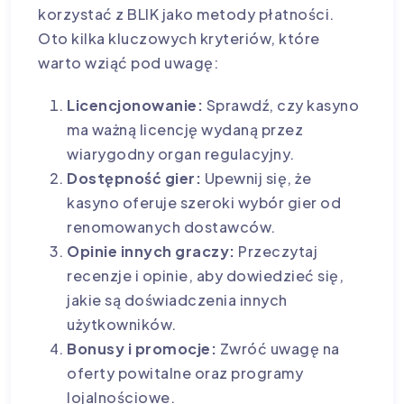
korzystać z BLIK jako metody płatności.
Oto kilka kluczowych kryteriów, które
warto wziąć pod uwagę:
Licencjonowanie:
Sprawdź, czy kasyno
ma ważną licencję wydaną przez
wiarygodny organ regulacyjny.
Dostępność gier:
Upewnij się, że
kasyno oferuje szeroki wybór gier od
renomowanych dostawców.
Opinie innych graczy:
Przeczytaj
recenzje i opinie, aby dowiedzieć się,
jakie są doświadczenia innych
użytkowników.
Bonusy i promocje:
Zwróć uwagę na
oferty powitalne oraz programy
lojalnościowe.