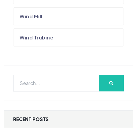
Wind Mill
Wind Trubine
RECENT POSTS