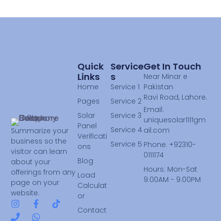
Quick
Service
Get In Touch
Links
S
Near Minar e
Home
Service 1
Pakistan
Ravi Road, Lahore.
Pages
Service 2
Email:
Solar
Service 3
uniquesolar1111gm
Panel
Service 4
ail.com
Summarize your
Verificati
business so the
Service 5
Phone: +92310-
ons
visitor can learn
0111174
Blog
about your
Hours: Mon-Sat
offerings from any
Load
9:00AM - 9:00PM
page on your
Calculat
website.
or
Contact