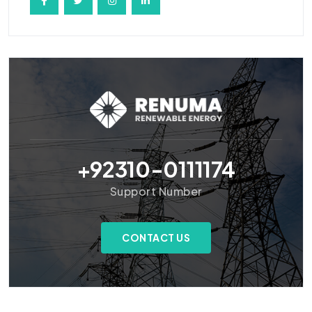
+92310-0111174
Support Number
CONTACT US