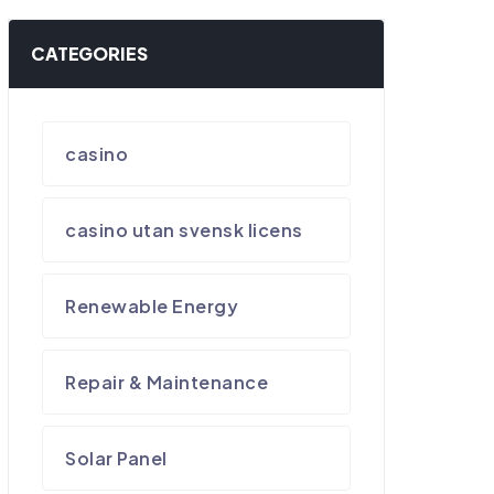
CATEGORIES
casino
casino utan svensk licens
Renewable Energy
Repair & Maintenance
Solar Panel