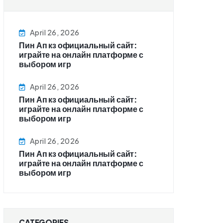
April 26, 2026
Пин Ап кз официальный сайт:
играйте на онлайн платформе с
выбором игр
April 26, 2026
Пин Ап кз официальный сайт:
играйте на онлайн платформе с
выбором игр
April 26, 2026
Пин Ап кз официальный сайт:
играйте на онлайн платформе с
выбором игр
CATEGORIES