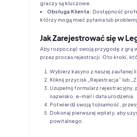
graczy są kluczowe.
Obsługa Klienta:
Dostępność profes
którzy mogą mieć pytania lub problem
Jak Zarejestrować się w Le
Aby rozpocząć swoją przygodę z grą w 
przez proces rejestracji. Oto kroki, 
Wybierz kasyno z naszej zaufanej li
Kliknij przycisk „Rejestracja” lub „
Uzupełnij formularz rejestracyjny,
nazwisko, e-mail i data urodzenia.
Potwierdź swoją tożsamość, prze
Dokonaj pierwszej wpłaty, aby uzy
powitalnego.