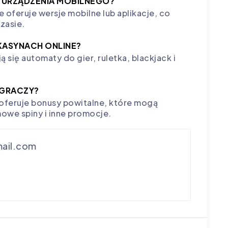
Z URZĄDZENIA MOBILNEGO?
oferuje wersje mobilne lub aplikacje, co
zasie.
 KASYNACH ONLINE?
 się automaty do gier, ruletka, blackjack i
 GRACZY?
 oferuje bonusy powitalne, które mogą
we spiny i inne promocje.
mail.com