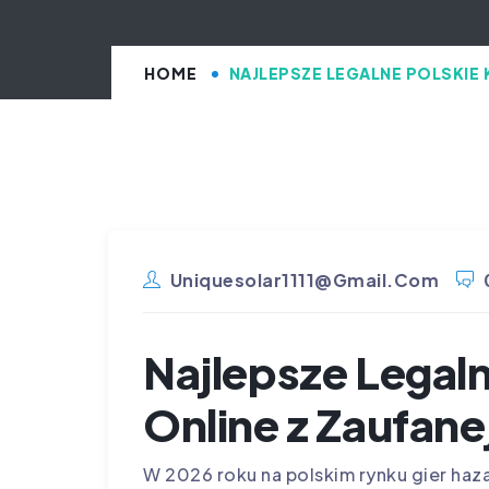
HOME
NAJLEPSZE LEGALNE POLSKIE 
Uniquesolar1111@gmail.com
Najlepsze Legal
Online z Zaufane
W 2026 roku na polskim rynku gier haz