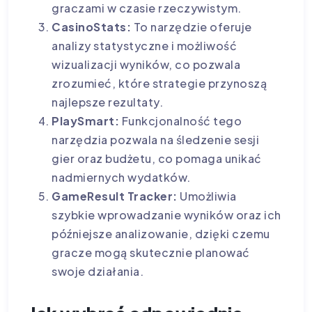
graczami w czasie rzeczywistym.
CasinoStats:
To narzędzie oferuje
analizy statystyczne i możliwość
wizualizacji wyników, co pozwala
zrozumieć, które strategie przynoszą
najlepsze rezultaty.
PlaySmart:
Funkcjonalność tego
narzędzia pozwala na śledzenie sesji
gier oraz budżetu, co pomaga unikać
nadmiernych wydatków.
GameResult Tracker:
Umożliwia
szybkie wprowadzanie wyników oraz ich
późniejsze analizowanie, dzięki czemu
gracze mogą skutecznie planować
swoje działania.