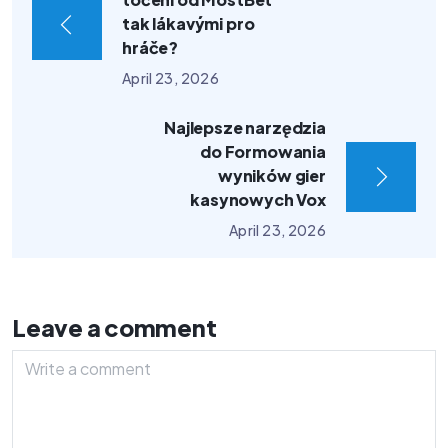
tak lákavými pro
hráče?
April 23, 2026
Najlepsze narzędzia
do Formowania
wyników gier
kasynowych Vox
April 23, 2026
Leave a comment