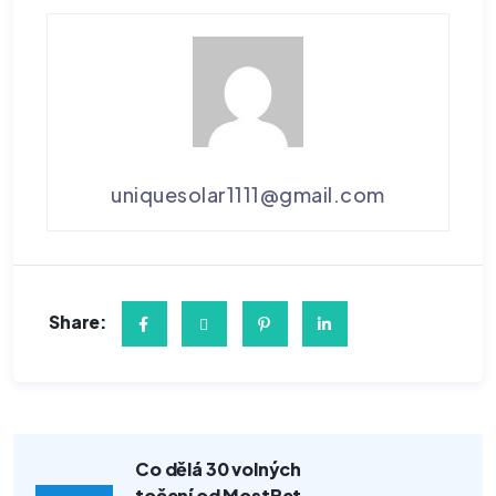
uniquesolar1111@gmail.com
Share:
Co dělá 30 volných
točení od MostBet