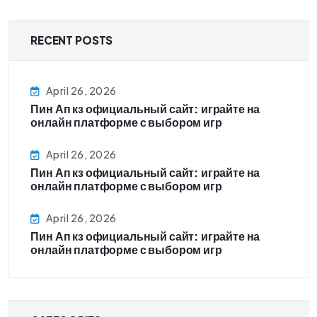
RECENT POSTS
April 26, 2026
Пин Ап кз официальный сайт: играйте на
онлайн платформе с выбором игр
April 26, 2026
Пин Ап кз официальный сайт: играйте на
онлайн платформе с выбором игр
April 26, 2026
Пин Ап кз официальный сайт: играйте на
онлайн платформе с выбором игр