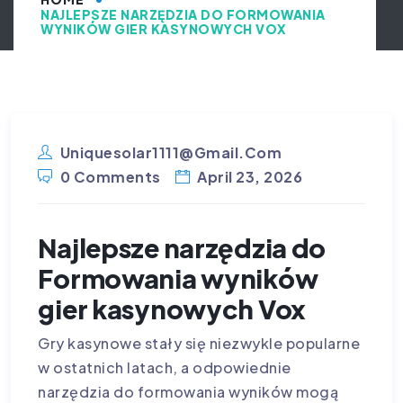
NAJLEPSZE NARZĘDZIA DO FORMOWANIA
WYNIKÓW GIER KASYNOWYCH VOX
Uniquesolar1111@gmail.com
0 Comments
April 23, 2026
Najlepsze narzędzia do
Formowania wyników
gier kasynowych Vox
Gry kasynowe stały się niezwykle popularne
w ostatnich latach, a odpowiednie
narzędzia do formowania wyników mogą