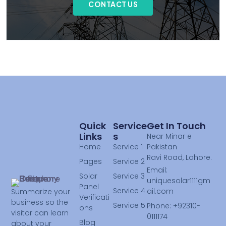
CONTACT US
Quick
Service
Get In Touch
Links
S
Near Minar e
Home
Service 1
Pakistan
Ravi Road, Lahore.
Pages
Service 2
Email:
Solar
Service 3
uniquesolar1111gm
Panel
Service 4
ail.com
Summarize your
Verificati
business so the
Service 5
Phone: +92310-
ons
visitor can learn
0111174
Blog
about your