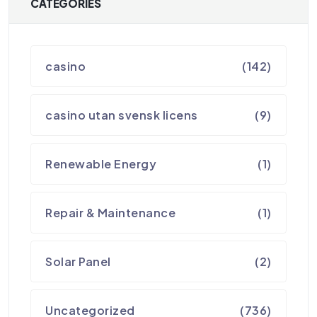
CATEGORIES
casino
(142)
casino utan svensk licens
(9)
Renewable Energy
(1)
Repair & Maintenance
(1)
Solar Panel
(2)
Uncategorized
(736)