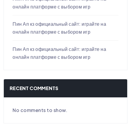
онлайн платформе с выбором игр
Пин Ап кз официальный сайт: играйте на
онлайн платформе с выбором игр
Пин Ап кз официальный сайт: играйте на
онлайн платформе с выбором игр
RECENT COMMENTS
No comments to show.