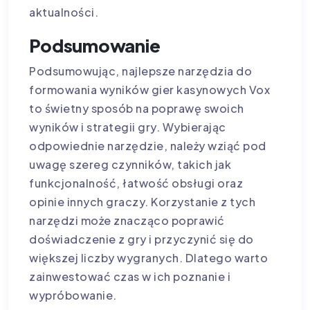
aktualności.
Podsumowanie
Podsumowując, najlepsze narzędzia do
formowania wyników gier kasynowych Vox
to świetny sposób na poprawę swoich
wyników i strategii gry. Wybierając
odpowiednie narzędzie, należy wziąć pod
uwagę szereg czynników, takich jak
funkcjonalność, łatwość obsługi oraz
opinie innych graczy. Korzystanie z tych
narzędzi może znacząco poprawić
doświadczenie z gry i przyczynić się do
większej liczby wygranych. Dlatego warto
zainwestować czas w ich poznanie i
wypróbowanie.