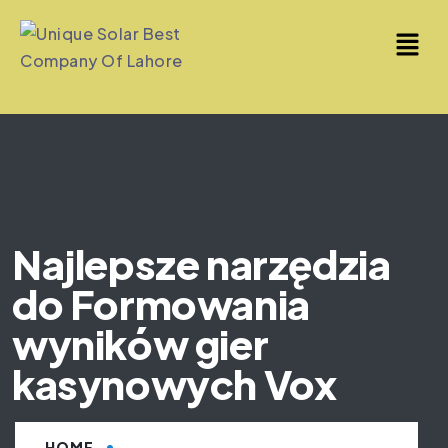
Najlepsze narzędzia
do Formowania
wyników gier
kasynowych Vox
HOME