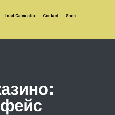
Load Calculator
Contact
Shop
казино:
рфейс