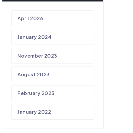
April 2026
January 2024
November 2023
August 2023
February 2023
January 2022