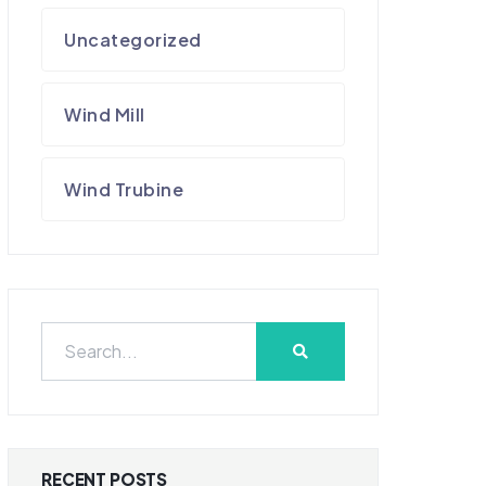
Uncategorized
Wind Mill
Wind Trubine
RECENT POSTS