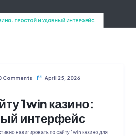
АЗИНО: ПРОСТОЙ И УДОБНЫЙ ИНТЕРФЕЙС
0 Comments
April 25, 2026
йту 1win казино:
ный интерфейс
тивно навигировать по сайту 1win казино для