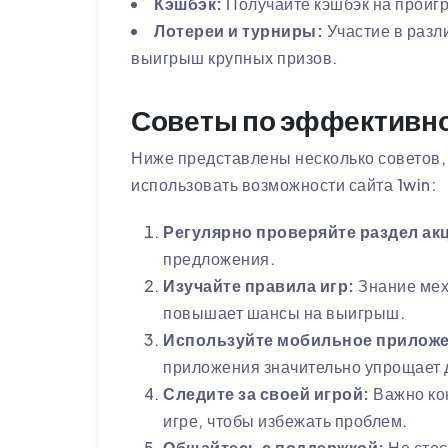
Кэшбэк:
Получайте кэшбэк на проигр
Лотереи и турниры:
Участие в разл
выигрыш крупных призов.
Советы по эффективно
Ниже представлены несколько советов,
использовать возможности сайта 1win:
Регулярно проверяйте раздел ак
предложения.
Изучайте правила игр:
Знание меха
повышает шансы на выигрыш.
Используйте мобильное приложе
приложения значительно упрощает д
Следите за своей игрой:
Важно ко
игре, чтобы избежать проблем.
Общайтесь с поддержкой:
Не стес