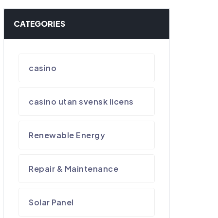
CATEGORIES
casino
casino utan svensk licens
Renewable Energy
Repair & Maintenance
Solar Panel