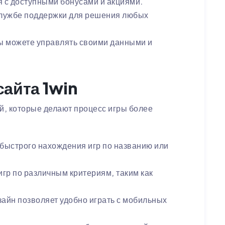
 с доступными бонусами и акциями.
службе поддержки для решения любых
ы можете управлять своими данными и
айта 1win
й, которые делают процесс игры более
быстрого нахождения игр по названию или
гр по различным критериям, таким как
айн позволяет удобно играть с мобильных