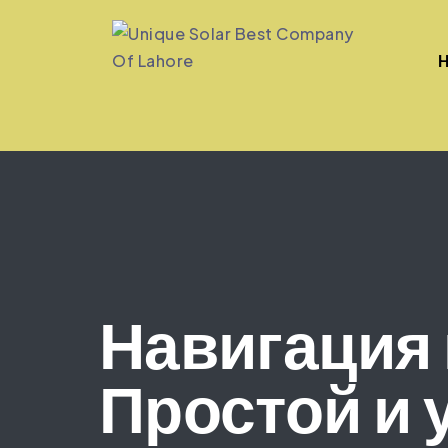
Навигация 
Простой и