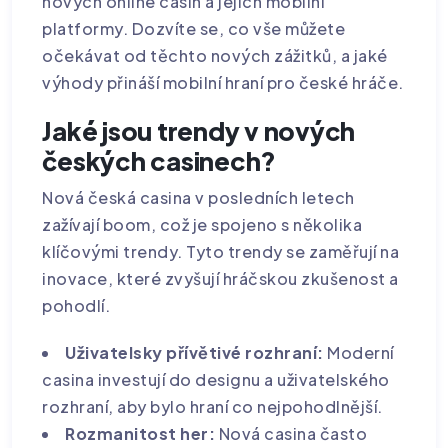
nových online casin a jejich mobilní
platformy. Dozvíte se, co vše můžete
očekávat od těchto nových zážitků, a jaké
výhody přináší mobilní hraní pro české hráče.
Jaké jsou trendy v nových
českých casinech?
Nová česká casina v posledních letech
zažívají boom, což je spojeno s několika
klíčovými trendy. Tyto trendy se zaměřují na
inovace, které zvyšují hráčskou zkušenost a
pohodlí.
Uživatelsky přívětivé rozhraní:
Moderní
casina investují do designu a uživatelského
rozhraní, aby bylo hraní co nejpohodlnější.
Rozmanitost her:
Nová casina často