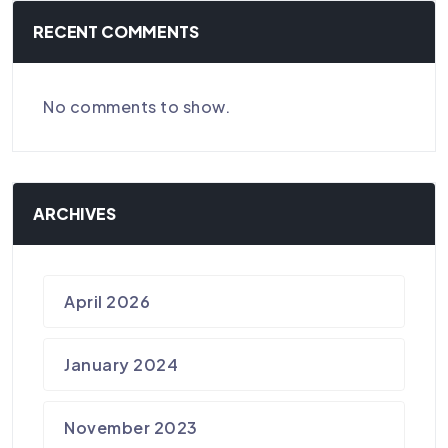
RECENT COMMENTS
No comments to show.
ARCHIVES
April 2026
January 2024
November 2023