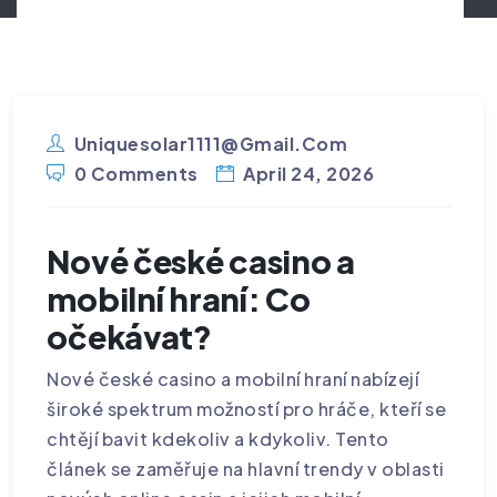
Uniquesolar1111@gmail.com
0 Comments
April 24, 2026
Nové české casino a
mobilní hraní: Co
očekávat?
Nové české casino a mobilní hraní nabízejí
široké spektrum možností pro hráče, kteří se
chtějí bavit kdekoliv a kdykoliv. Tento
článek se zaměřuje na hlavní trendy v oblasti