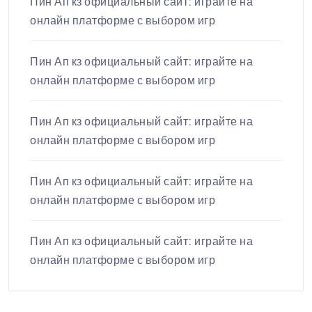
Пин Ап кз официальный сайт: играйте на
онлайн платформе с выбором игр
Пин Ап кз официальный сайт: играйте на
онлайн платформе с выбором игр
Пин Ап кз официальный сайт: играйте на
онлайн платформе с выбором игр
Пин Ап кз официальный сайт: играйте на
онлайн платформе с выбором игр
Пин Ап кз официальный сайт: играйте на
онлайн платформе с выбором игр