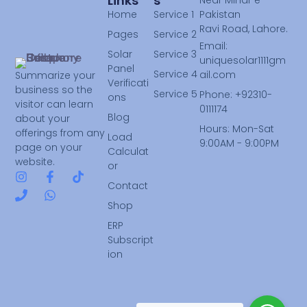
Links
S
Near Minar e
Home
Service 1
Pakistan
Ravi Road, Lahore.
Pages
Service 2
Email:
Solar
Service 3
uniquesolar1111gm
Panel
Service 4
ail.com
Summarize your
Verificati
business so the
Service 5
Phone: +92310-
ons
visitor can learn
0111174
Blog
about your
Hours: Mon-Sat
offerings from any
Load
9:00AM - 9:00PM
page on your
Calculat
website.
or
Contact
Shop
ERP
Subscript
ion