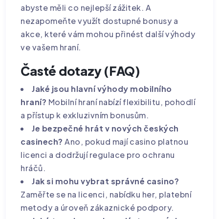
abyste měli co nejlepší zážitek. A
nezapomeňte využít dostupné bonusy a
akce, které vám mohou přinést další výhody
ve vašem hraní.
Časté dotazy (FAQ)
Jaké jsou hlavní výhody mobilního
hraní?
Mobilní hraní nabízí flexibilitu, pohodlí
a přístup k exkluzivním bonusům.
Je bezpečné hrát v nových českých
casinech?
Ano, pokud mají casino platnou
licenci a dodržují regulace pro ochranu
hráčů.
Jak si mohu vybrat správné casino?
Zaměřte se na licenci, nabídku her, platební
metody a úroveň zákaznické podpory.