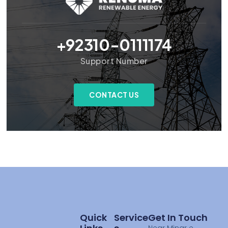
+92310-0111174
Support Number
CONTACT US
Quick
Service
Get In Touch