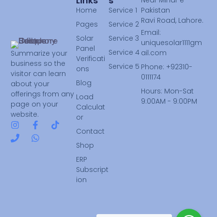
Links
S
Near Minar e
Home
Service 1
Pakistan
Ravi Road, Lahore.
Pages
Service 2
Email:
Solar
Service 3
uniquesolar1111gm
Panel
Service 4
ail.com
Summarize your
Verificati
business so the
Service 5
Phone: +92310-
ons
visitor can learn
0111174
Blog
about your
Hours: Mon-Sat
offerings from any
Load
9:00AM - 9:00PM
page on your
Calculat
website.
or
Contact
Shop
ERP
Subscript
ion