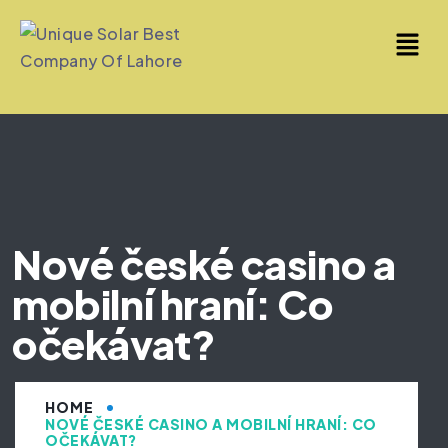
Nové české casino a
mobilní hraní: Co
očekávat?
HOME
NOVÉ ČESKÉ CASINO A MOBILNÍ HRANÍ: CO
OČEKÁVAT?