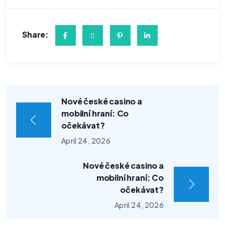
Share:
Nové české casino a
mobilní hraní: Co
očekávat?
April 24, 2026
Nové české casino a
mobilní hraní: Co
očekávat?
April 24, 2026