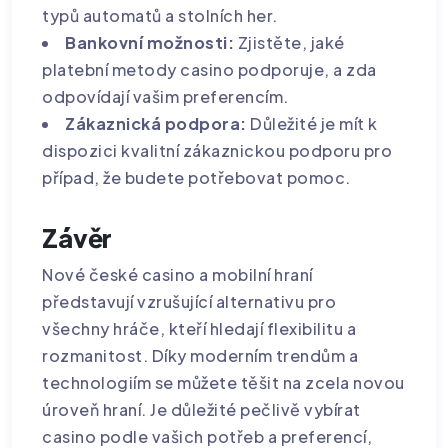
typů automatů a stolních her.
Bankovní možnosti:
Zjistěte, jaké
platební metody casino podporuje, a zda
odpovídají vašim preferencím.
Zákaznická podpora:
Důležité je mít k
dispozici kvalitní zákaznickou podporu pro
případ, že budete potřebovat pomoc.
Závěr
Nové české casino a mobilní hraní
představují vzrušující alternativu pro
všechny hráče, kteří hledají flexibilitu a
rozmanitost. Díky moderním trendům a
technologiím se můžete těšit na zcela novou
úroveň hraní. Je důležité pečlivě vybírat
casino podle vašich potřeb a preferencí,