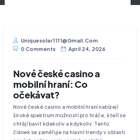
Uniquesolar1111@gmail.com
0 Comments
April 24, 2026
Nové české casino a
mobilní hraní: Co
očekávat?
Nové české casino a mobilní hraní nabízejí
široké spektrum možností pro hráče, kteří se
chtějí bavit kdekoliv a kdykoliv. Tento
článek se zaměřuje na hlavní trendy v oblasti