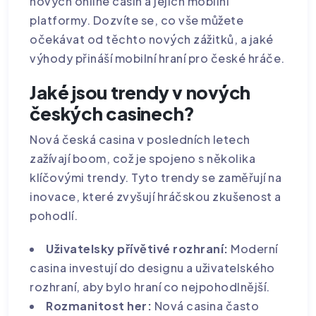
nových online casin a jejich mobilní
platformy. Dozvíte se, co vše můžete
očekávat od těchto nových zážitků, a jaké
výhody přináší mobilní hraní pro české hráče.
Jaké jsou trendy v nových
českých casinech?
Nová česká casina v posledních letech
zažívají boom, což je spojeno s několika
klíčovými trendy. Tyto trendy se zaměřují na
inovace, které zvyšují hráčskou zkušenost a
pohodlí.
Uživatelsky přívětivé rozhraní:
Moderní
casina investují do designu a uživatelského
rozhraní, aby bylo hraní co nejpohodlnější.
Rozmanitost her:
Nová casina často