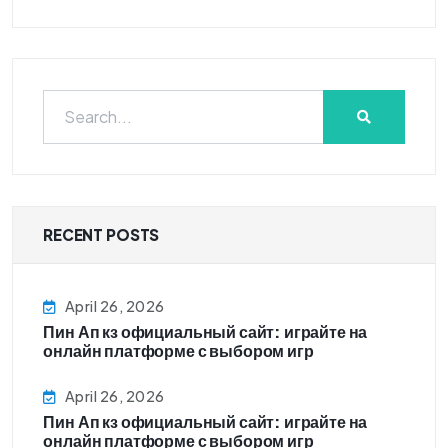
RECENT POSTS
April 26, 2026
Пин Ап кз официальный сайт: играйте на
онлайн платформе с выбором игр
April 26, 2026
Пин Ап кз официальный сайт: играйте на
онлайн платформе с выбором игр