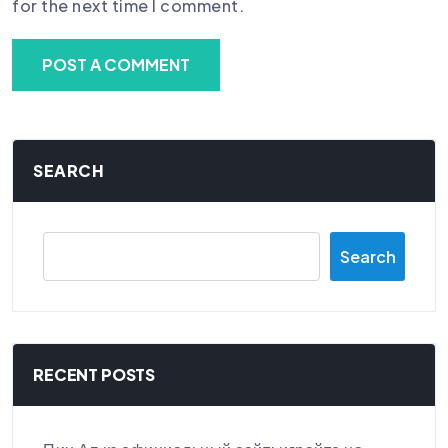
for the next time I comment.
SEARCH
Search
RECENT POSTS