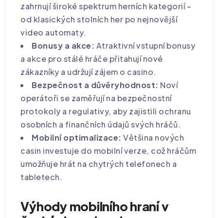
zahrnují široké spektrum herních kategorií –
od klasických stolních her po nejnovější
video automaty.
Bonusy a akce:
Atraktivní vstupní bonusy
a akce pro stálé hráče přitahují nové
zákazníky a udržují zájem o casino.
Bezpečnost a důvěryhodnost:
Noví
operátoři se zaměřují na bezpečnostní
protokoly a regulativy, aby zajistili ochranu
osobních a finančních údajů svých hráčů.
Mobilní optimalizace:
Většina nových
casin investuje do mobilní verze, což hráčům
umožňuje hrát na chytrých telefonech a
tabletech.
Výhody mobilního hraní v