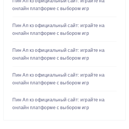
Пин Ап кз официальный сайт: играйте на
онлайн платформе с выбором игр
Пин Ап кз официальный сайт: играйте на
онлайн платформе с выбором игр
Пин Ап кз официальный сайт: играйте на
онлайн платформе с выбором игр
Пин Ап кз официальный сайт: играйте на
онлайн платформе с выбором игр
Пин Ап кз официальный сайт: играйте на
онлайн платформе с выбором игр