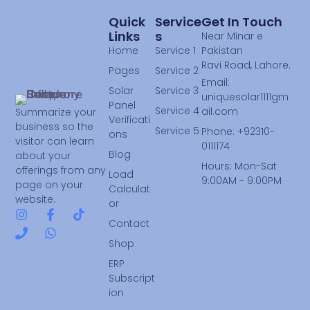
Quick
Service
Get In Touch
Links
S
Near Minar e
Home
Service 1
Pakistan
Ravi Road, Lahore.
Pages
Service 2
Email:
Solar
Service 3
uniquesolar1111gm
Panel
Service 4
ail.com
Summarize your
Verificati
business so the
Service 5
Phone: +92310-
ons
visitor can learn
0111174
Blog
about your
Hours: Mon-Sat
offerings from any
Load
9:00AM - 9:00PM
page on your
Calculat
website.
or
Contact
Shop
ERP
Subscript
ion