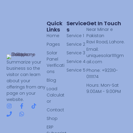
Quick
Service
Get In Touch
Links
S
Near Minar e
Home
Service 1
Pakistan
Ravi Road, Lahore.
Pages
Service 2
Email:
Solar
Service 3
uniquesolar1111gm
Panel
Service 4
ail.com
Summarize your
Verificati
business so the
Service 5
Phone: +92310-
ons
visitor can learn
0111174
Blog
about your
Hours: Mon-Sat
offerings from any
Load
9:00AM - 9:00PM
page on your
Calculat
website.
or
Contact
Shop
ERP