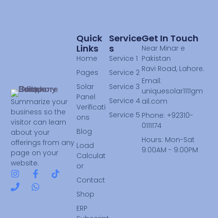
Quick
Service
Get In Touch
Links
S
Near Minar e
Home
Service 1
Pakistan
Ravi Road, Lahore.
Pages
Service 2
Email:
Solar
Service 3
uniquesolar1111gm
Panel
Service 4
ail.com
Summarize your
Verificati
business so the
Service 5
Phone: +92310-
ons
visitor can learn
0111174
Blog
about your
Hours: Mon-Sat
offerings from any
Load
9:00AM - 9:00PM
page on your
Calculat
website.
or
Contact
Shop
ERP