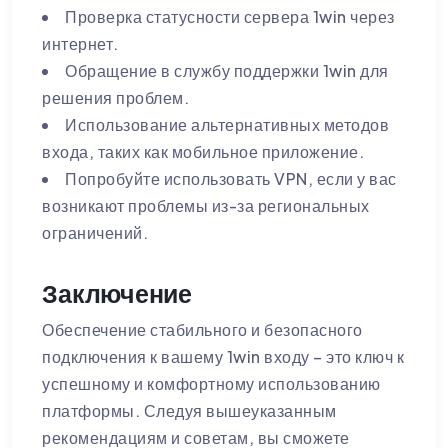
Проверка статусности сервера 1win через
интернет.
Обращение в службу поддержки 1win для
решения проблем.
Использование альтернативных методов
входа, таких как мобильное приложение.
Попробуйте использовать VPN, если у вас
возникают проблемы из-за региональных
ограничений.
Заключение
Обеспечение стабильного и безопасного
подключения к вашему 1win входу – это ключ к
успешному и комфортному использованию
платформы. Следуя вышеуказанным
рекомендациям и советам, вы сможете