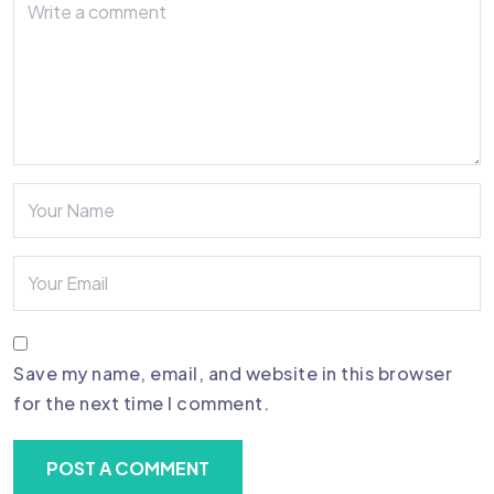
Save my name, email, and website in this browser
for the next time I comment.