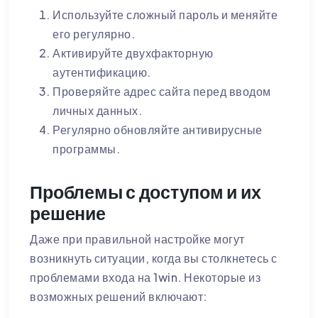
Используйте сложный пароль и меняйте
его регулярно.
Активируйте двухфакторную
аутентификацию.
Проверяйте адрес сайта перед вводом
личных данных.
Регулярно обновляйте антивирусные
программы.
Проблемы с доступом и их
решение
Даже при правильной настройке могут
возникнуть ситуации, когда вы столкнетесь с
проблемами входа на 1win. Некоторые из
возможных решений включают: