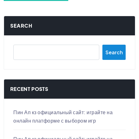
SEARCH
Search
RECENT POSTS
Пин Ап кз официальный сайт: играйте на
онлайн платформе с выбором игр
Пин Ап кз официальный сайт: играйте на