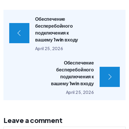
Обеспечение
бесперебойного
подключения к
вашему 1win входу
April 25, 2026
Обеспечение
бесперебойного
подключения к
вашему 1win входу
April 25, 2026
Leave a comment