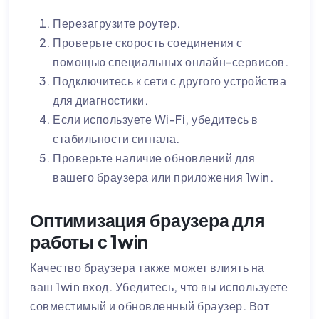
Перезагрузите роутер.
Проверьте скорость соединения с
помощью специальных онлайн-сервисов.
Подключитесь к сети с другого устройства
для диагностики.
Если используете Wi-Fi, убедитесь в
стабильности сигнала.
Проверьте наличие обновлений для
вашего браузера или приложения 1win.
Оптимизация браузера для
работы с 1win
Качество браузера также может влиять на
ваш 1win вход. Убедитесь, что вы используете
совместимый и обновленный браузер. Вот