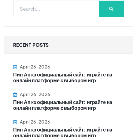
RECENT POSTS
April 26, 2026
Пин Ап кз официальный сайт: играйте на
онлайн платформе с выбором игр
April 26, 2026
Пин Ап кз официальный сайт: играйте на
онлайн платформе с выбором игр
April 26, 2026
Пин Ап кз официальный сайт: играйте на
онлайн платформе с выбором игр