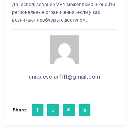
Да, использование VPN может помочь обойти
региональные ограничения, если у вас
возникают проблемы с доступом.
uniquesolar1111@gmail.com
Share: