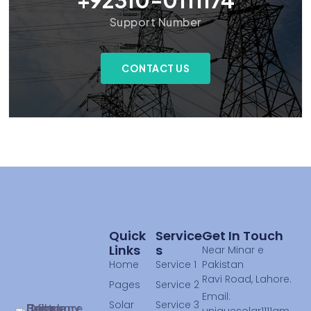
Support Number
CONTACT US
Quick
Service
Get In Touch
Links
S
Near Minar e
Home
Service 1
Pakistan
Ravi Road, Lahore.
Pages
Service 2
Email:
Solar
Service 3