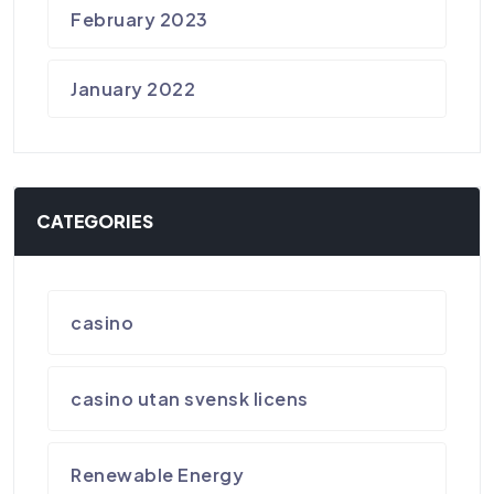
February 2023
January 2022
CATEGORIES
casino
casino utan svensk licens
Renewable Energy