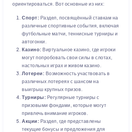
ориентироваться. Вот основные из них:
Спорт:
Раздел, посвящённый ставкам на
различные спортивные события, включая
футбольные матчи, теннисные турниры и
автогонки.
Казино:
Виртуальное казино, где игроки
могут попробовать свои силы в слотах,
настольных играх и живом казино.
Лотереи:
Возможность участвовать в
различных лотереях с шансом на
выигрыш крупных призов.
Турниры:
Регулярные турниры с
призовыми фондами, которые могут
привлечь внимание игроков.
Акции:
Раздел, где представлены
текущие бонусы и предложения для