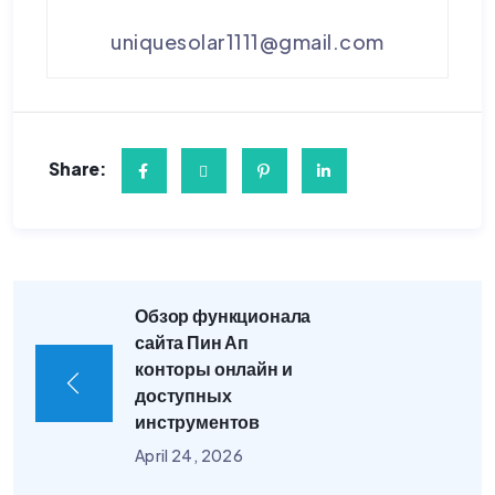
uniquesolar1111@gmail.com
Share:
Обзор функционала
сайта Пин Ап
конторы онлайн и
доступных
инструментов
April 24, 2026