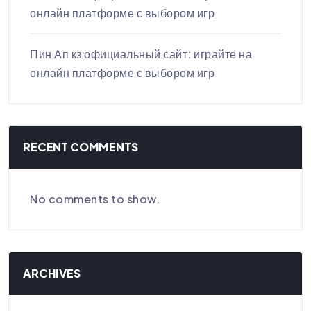
онлайн платформе с выбором игр
Пин Ап кз официальный сайт: играйте на
онлайн платформе с выбором игр
RECENT COMMENTS
No comments to show.
ARCHIVES