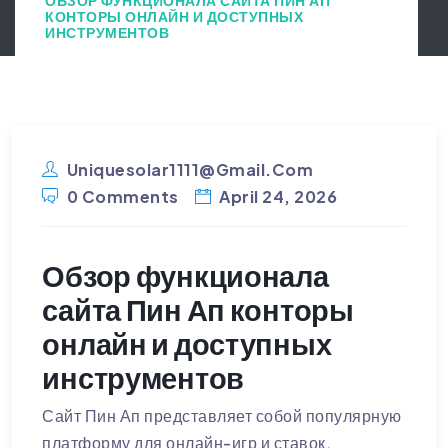
ОБЗОР ФУНКЦИОНАЛА САЙТА ПИН АП
КОНТОРЫ ОНЛАЙН И ДОСТУПНЫХ
ИНСТРУМЕНТОВ
Uniquesolar1111@gmail.com
0 Comments
April 24, 2026
Обзор функционала
сайта Пин Ап конторы
онлайн и доступных
инструментов
Сайт Пин Ап представляет собой популярную
платформу для онлайн-игр и ставок,