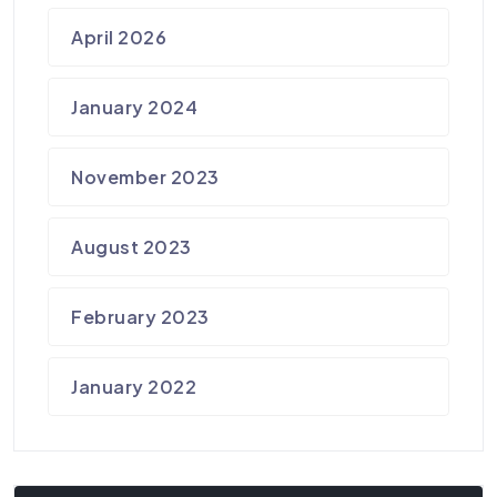
April 2026
January 2024
November 2023
August 2023
February 2023
January 2022