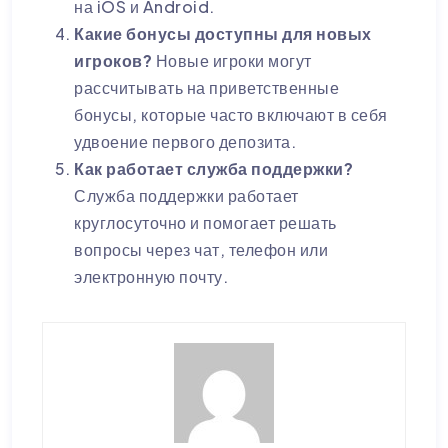
на iOS и Android.
Какие бонусы доступны для новых
игроков?
Новые игроки могут
рассчитывать на приветственные
бонусы, которые часто включают в себя
удвоение первого депозита.
Как работает служба поддержки?
Служба поддержки работает
круглосуточно и помогает решать
вопросы через чат, телефон или
электронную почту.