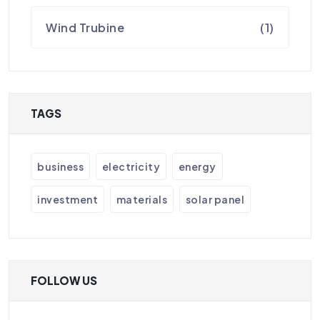
Wind Trubine
(1)
TAGS
business
electricity
energy
investment
materials
solar panel
FOLLOW US