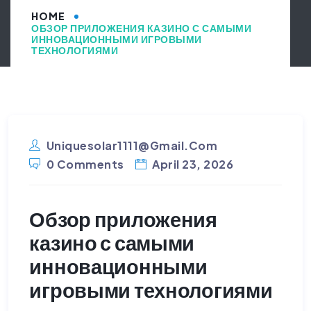
HOME
ОБЗОР ПРИЛОЖЕНИЯ КАЗИНО С САМЫМИ
ИННОВАЦИОННЫМИ ИГРОВЫМИ
ТЕХНОЛОГИЯМИ
Uniquesolar1111@gmail.com
0 Comments
April 23, 2026
Обзор приложения
казино с самыми
инновационными
игровыми технологиями