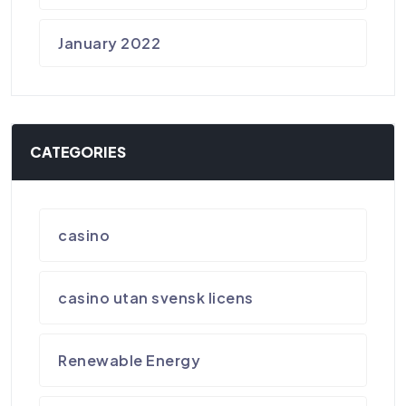
January 2022
CATEGORIES
casino
casino utan svensk licens
Renewable Energy