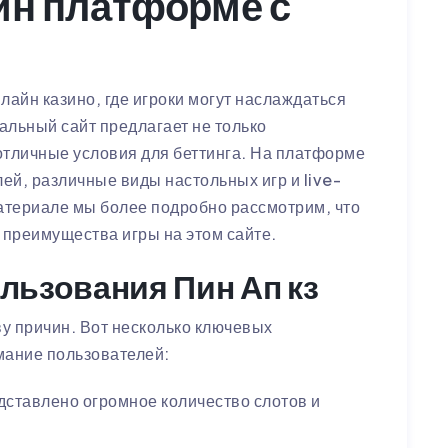
йн платформе с
лайн казино, где игроки могут наслаждаться
льный сайт предлагает не только
отличные условия для беттинга. На платформе
ей, различные виды настольных игр и live-
атериале мы более подробно рассмотрим, что
е преимущества игры на этом сайте.
льзования Пин Ап кз
у причин. Вот несколько ключевых
мание пользователей:
дставлено огромное количество слотов и