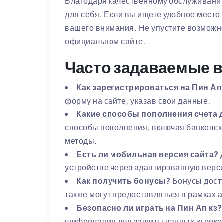
Благодаря качественному обслуживанию
для себя. Если вы ищете удобное место 
вашего внимания. Не упустите возможно
официальном сайте.
Часто задаваемые 
Как зарегистрироваться на Пин Ап
форму на сайте, указав свои данные.
Какие способы пополнения счета
способы пополнения, включая банковск
методы.
Есть ли мобильная версия сайта?
устройстве через адаптированную верс
Как получить бонусы?
Бонусы досту
также могут предоставляться в рамках а
Безопасно ли играть на Пин Ап кз?
шифрования для защиты данных игроко