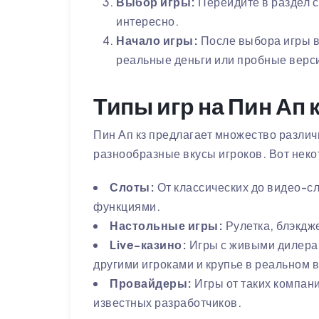
Выбор игры:
Перейдите в раздел с
интересно.
Начало игры:
После выбора игры вы
реальные деньги или пробные верс
Типы игр на Пин Ап 
Пин Ап кз предлагает множество различ
разнообразные вкусы игроков. Вот неко
Слоты:
От классических до видео-с
функциями.
Настольные игры:
Рулетка, блэкдже
Live-казино:
Игры с живыми дилерам
другими игроками и крупье в реальном 
Провайдеры:
Игры от таких компани
известных разработчиков.