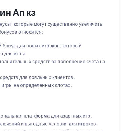
ин Ап кз
нусы, которые могут существенно увеличить
онусов относятся:
бонус для новых игроков, который
а для игры.
олнительных средств за пополнение счета на
средств для лояльных клиентов.
игры на определенных слотах.
иональная платформа для азартных игр,
лечений и выгодные условия для игроков.