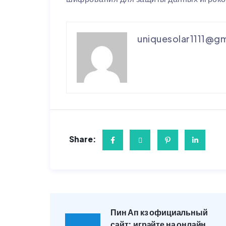
uniquesolar1111@g
Share:
Пин Ап кз официальный
сайт: играйте на онлайн