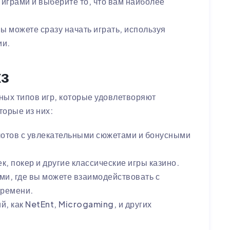
 играми и выберите то, что вам наиболее
 можете сразу начать играть, используя
ии.
кз
ных типов игр, которые удовлетворяют
торые из них:
лотов с увлекательными сюжетами и бонусными
к, покер и другие классические игры казино.
и, где вы можете взаимодействовать с
времени.
й, как NetEnt, Microgaming, и других