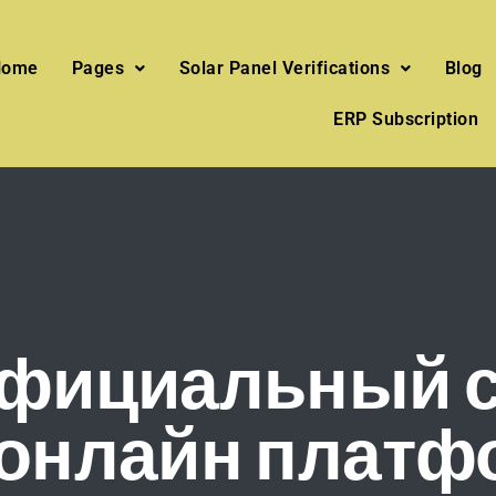
Home
Pages
Solar Panel Verifications
Blog
ERP Subscription
официальный с
 онлайн платф