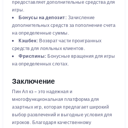
предоставляет дополнительные средства для
игры.
Бонусы на депозит:
Зачисление
дополнительных средств за пополнение счета
на определенные суммы.
Кэшбек:
Возврат части проигранных
средств для лояльных клиентов.
Фриспины:
Бонусные вращения для игры
на определенных слотах.
Заключение
Пин Ап кз – это надежная и
многофункциональная платформа для
азартных игр, которая предлагает широкий
выбор развлечений и выгодные условия для
игроков. Благодаря качественному