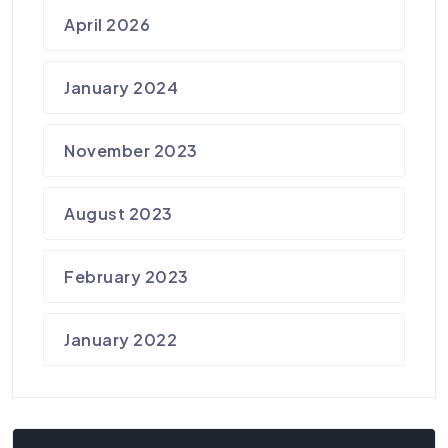
April 2026
January 2024
November 2023
August 2023
February 2023
January 2022