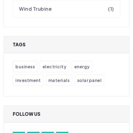
Wind Trubine
(1)
TAGS
business
electricity
energy
investment
materials
solar panel
FOLLOW US