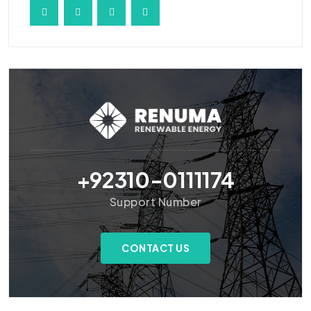
+92310-0111174
Support Number
CONTACT US