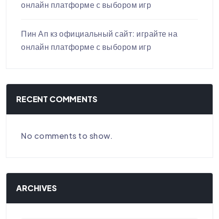
онлайн платформе с выбором игр
Пин Ап кз официальный сайт: играйте на
онлайн платформе с выбором игр
RECENT COMMENTS
No comments to show.
ARCHIVES