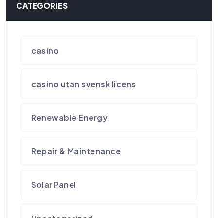
CATEGORIES
casino
casino utan svensk licens
Renewable Energy
Repair & Maintenance
Solar Panel