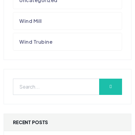
Uncategorized
Wind Mill
Wind Trubine
RECENT POSTS