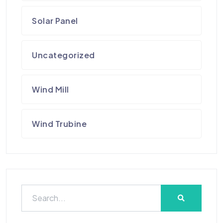
Solar Panel
Uncategorized
Wind Mill
Wind Trubine