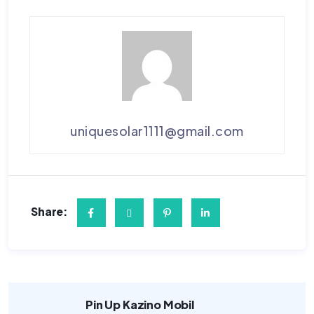
uniquesolar1111@gmail.com
Share:
Pin Up Kazino Mobil