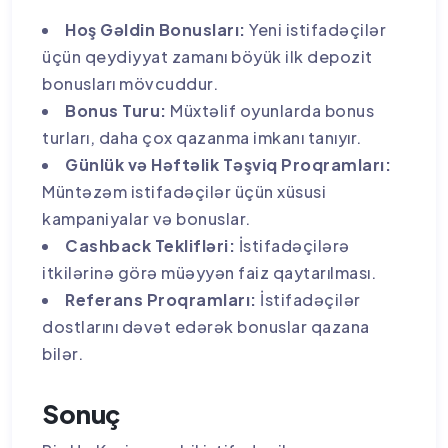
Hoş Gəldin Bonusları:
Yeni istifadəçilər
üçün qeydiyyat zamanı böyük ilk depozit
bonusları mövcuddur.
Bonus Turu:
Müxtəlif oyunlarda bonus
turları, daha çox qazanma imkanı tanıyır.
Günlük və Həftəlik Təşviq Proqramları:
Müntəzəm istifadəçilər üçün xüsusi
kampaniyalar və bonuslar.
Cashback Teklifləri:
İstifadəçilərə
itkilərinə görə müəyyən faiz qaytarılması.
Referans Proqramları:
İstifadəçilər
dostlarını dəvət edərək bonuslar qazana
bilər.
Sonuç