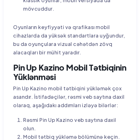
klassik oyunlar, mobil versiyada da
mövcuddur.
Oyunların keyfiyyəti və qrafikası mobil
cihazlarda da yüksək standartlara uyğundur,
bu da oyunçulara vizual cəhətdən zövq
alacaqları bir mühit yaradır.
Pin Up Kazino Mobil Tətbiqinin
Yüklənməsi
Pin Up Kazino mobil tətbiqini yükləmək çox
asandır. İstifadəçilər, rəsmi veb saytına daxil
olaraq, aşağıdakı addımları izləyə bilərlər:
Rəsmi Pin Up Kazino veb saytına daxil
olun.
Mobil tətbiq yükləmə bölümünə keçin.