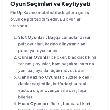
Oyun Seçimləri və Keyfiyyəti
Pin Up Kazino mobil istifadəçilərə geniş
oyun çeşidi təqdim edir. Bu oyunlar
arasında:
Slot Oyunları:
Başqa cür adlandırılan
pult oyunları, kazino dünyasının ən
populyar oyunlarıdır.
Qumar Oyunları:
Poker, blackjack kimi
tanınmış oyunlar, həm peşəkar, həm də
yeni başlayanlar üçün mövcuddur.
Canlı Kazino Oyunları:
Yüzlərlə canlı
dealer seçimi ilə, istifadəçilər real
vaxtda digər oyunçularla qarşılaşa
bilərlər.
Masa Oyunları:
Rulet, baccarat kimi