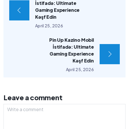
İstifadə: Ultimate
Gaming Experience
Kəşf Edin
April 25, 2026
Pin Up Kazino Mobil
İstifadə: Ultimate
Gaming Experience
Kəşf Edin
April 25, 2026
Leave a comment