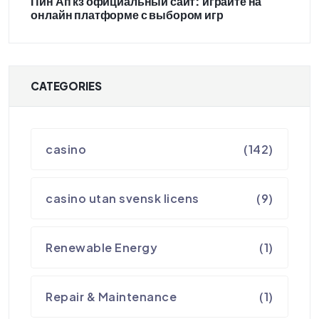
Пин Ап кз официальный сайт: играйте на
онлайн платформе с выбором игр
CATEGORIES
casino
(142)
casino utan svensk licens
(9)
Renewable Energy
(1)
Repair & Maintenance
(1)