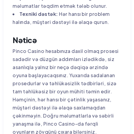
məlumatlar təqdim etmək tələb olunur.
Texniki dəstək:
Hər hansı bir problem
halında, müştəri dəstəyi ilə əlaqə qurun.
Nəticə
Pinco Casino hesabınıza daxil olmaq prosesi
sadədir və düzgün addımları izlədikdə, siz
asanlıqla yalnız bir neçə dəqiqə ərzində
oyuna başlayacaqsınız. Yuxarıda sadalanan
prosedurlar və təhlükəsizlik tədbirləri, sizə
tam təhlükəsiz bir oyun mühiti təmin edir.
Həmçinin, hər hansı bir çətinlik yaşasanız,
müştəri dəstəyi ilə əlaqə saxlamaqdan
çəkinməyin. Doğru məlumatlarla və səbirli
yanaşma ilə, Pinco Casino-da fərqli
oyunların zövqünü çıxara bilərsiniz.