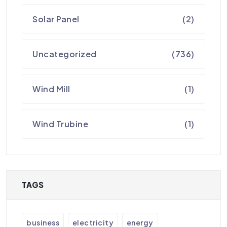
Solar Panel
(2)
Uncategorized
(736)
Wind Mill
(1)
Wind Trubine
(1)
TAGS
business
electricity
energy