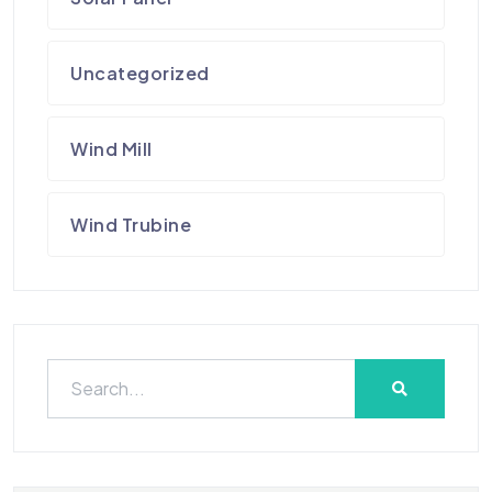
Uncategorized
Wind Mill
Wind Trubine