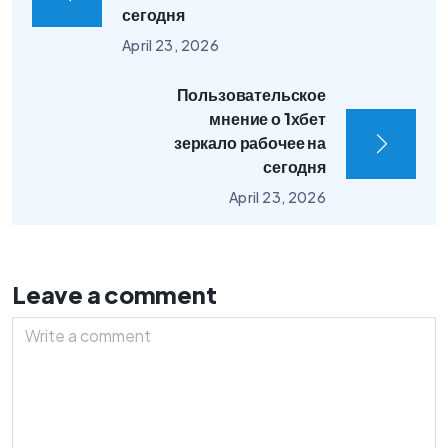
сегодня
April 23, 2026
Пользовательское
мнение о 1хбет
зеркало рабочее на
сегодня
April 23, 2026
Leave a comment