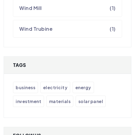
Wind Mill
(1)
Wind Trubine
(1)
TAGS
business
electricity
energy
investment
materials
solar panel