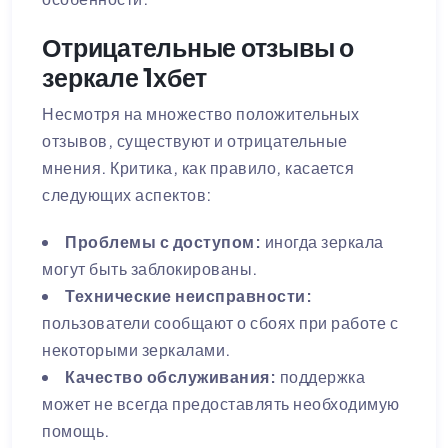
Отрицательные отзывы о
зеркале 1хбет
Несмотря на множество положительных
отзывов, существуют и отрицательные
мнения. Критика, как правило, касается
следующих аспектов:
Проблемы с доступом:
иногда зеркала
могут быть заблокированы.
Технические неисправности:
пользователи сообщают о сбоях при работе с
некоторыми зеркалами.
Качество обслуживания:
поддержка
может не всегда предоставлять необходимую
помощь.