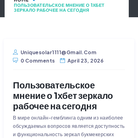
ПОЛЬЗОВАТЕЛЬСКОЕ МНЕНИЕ О 1ХБЕТ
ЗЕРКАЛО РАБОЧЕЕ НА СЕГОДНЯ
Uniquesolar1111@gmail.com
0 Comments
April 23, 2026
Пользовательское
мнение о 1хбет зеркало
рабочее на сегодня
В мире онлайн-гемблинга одним из наиболее
обсуждаемых вопросов является доступность
и функциональность зеркал букмекерских