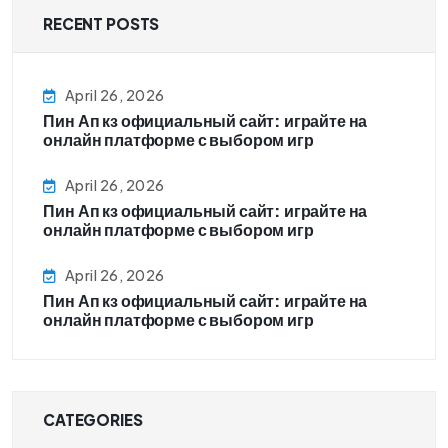
RECENT POSTS
April 26, 2026
Пин Ап кз официальный сайт: играйте на
онлайн платформе с выбором игр
April 26, 2026
Пин Ап кз официальный сайт: играйте на
онлайн платформе с выбором игр
April 26, 2026
Пин Ап кз официальный сайт: играйте на
онлайн платформе с выбором игр
CATEGORIES