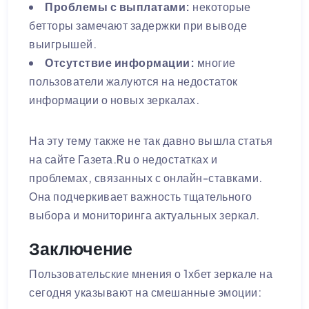
Проблемы с выплатами:
некоторые
бетторы замечают задержки при выводе
выигрышей.
Отсутствие информации:
многие
пользователи жалуются на недостаток
информации о новых зеркалах.
На эту тему также не так давно вышла статья
на сайте
Газета.Ru
о недостатках и
проблемах, связанных с онлайн-ставками.
Она подчеркивает важность тщательного
выбора и мониторинга актуальных зеркал.
Заключение
Пользовательские мнения о 1хбет зеркале на
сегодня указывают на смешанные эмоции: