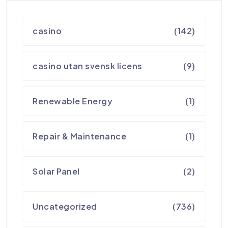
casino
(142)
casino utan svensk licens
(9)
Renewable Energy
(1)
Repair & Maintenance
(1)
Solar Panel
(2)
Uncategorized
(736)