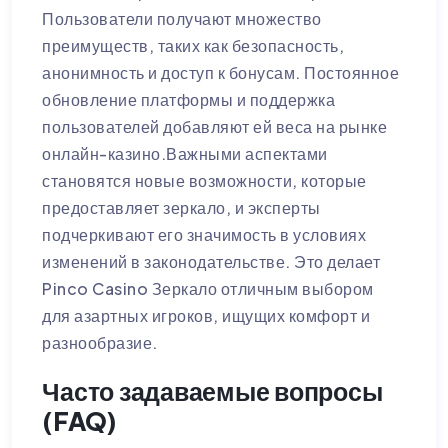
Пользователи получают множество
преимуществ, таких как безопасность,
анонимность и доступ к бонусам. Постоянное
обновление платформы и поддержка
пользователей добавляют ей веса на рынке
онлайн-казино.Важными аспектами
становятся новые возможности, которые
предоставляет зеркало, и эксперты
подчеркивают его значимость в условиях
изменений в законодательстве. Это делает
Pinco Casino Зеркало отличным выбором
для азартных игроков, ищущих комфорт и
разнообразие.
Часто задаваемые вопросы
(FAQ)