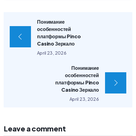
Понимание
особенностей
платформы Pinco
Casino Зеркало
April 23, 2026
Понимание
особенностей
платформы Pinco
Casino Зеркало
April 23, 2026
Leave a comment