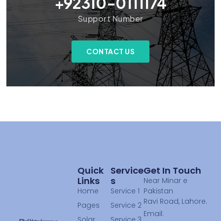
+92310-0111174
Support Number
CONTACT US
Quick
Service
Get In Touch
Links
S
Near Minar e
Home
Service 1
Pakistan
Ravi Road, Lahore.
Pages
Service 2
Email:
Solar
Service 3