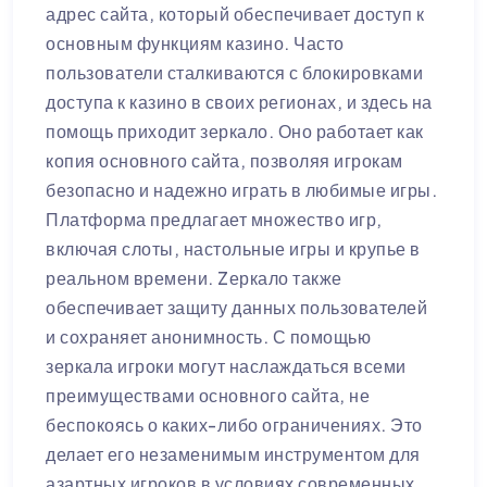
адрес сайта, который обеспечивает доступ к
основным функциям казино. Часто
пользователи сталкиваются с блокировками
доступа к казино в своих регионах, и здесь на
помощь приходит зеркало. Оно работает как
копия основного сайта, позволяя игрокам
безопасно и надежно играть в любимые игры.
Платформа предлагает множество игр,
включая слоты, настольные игры и крупье в
реальном времени. Zеркало также
обеспечивает защиту данных пользователей
и сохраняет анонимность. С помощью
зеркала игроки могут наслаждаться всеми
преимуществами основного сайта, не
беспокоясь о каких-либо ограничениях. Это
делает его незаменимым инструментом для
азартных игроков в условиях современных