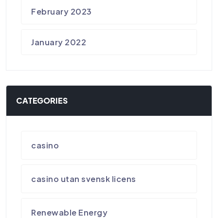
February 2023
January 2022
CATEGORIES
casino
casino utan svensk licens
Renewable Energy