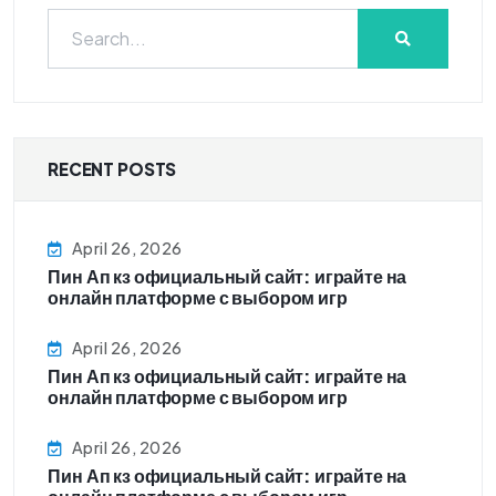
RECENT POSTS
April 26, 2026
Пин Ап кз официальный сайт: играйте на
онлайн платформе с выбором игр
April 26, 2026
Пин Ап кз официальный сайт: играйте на
онлайн платформе с выбором игр
April 26, 2026
Пин Ап кз официальный сайт: играйте на