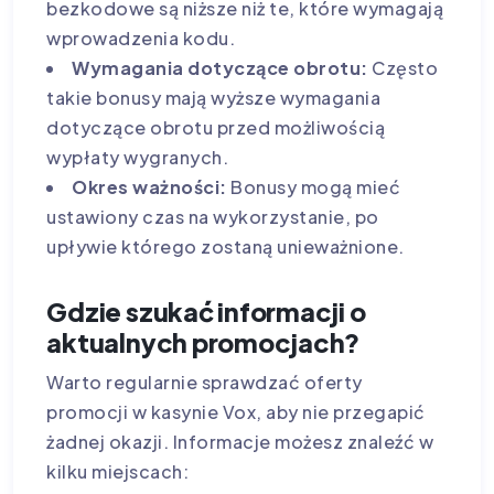
bezkodowe są niższe niż te, które wymagają
wprowadzenia kodu.
Wymagania dotyczące obrotu:
Często
takie bonusy mają wyższe wymagania
dotyczące obrotu przed możliwością
wypłaty wygranych.
Okres ważności:
Bonusy mogą mieć
ustawiony czas na wykorzystanie, po
upływie którego zostaną unieważnione.
Gdzie szukać informacji o
aktualnych promocjach?
Warto regularnie sprawdzać oferty
promocji w kasynie Vox, aby nie przegapić
żadnej okazji. Informacje możesz znaleźć w
kilku miejscach: