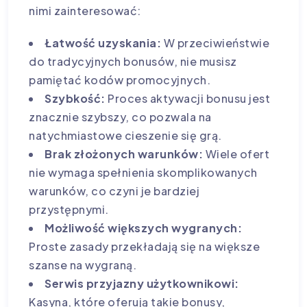
nimi zainteresować:
Łatwość uzyskania:
W przeciwieństwie
do tradycyjnych bonusów, nie musisz
pamiętać kodów promocyjnych.
Szybkość:
Proces aktywacji bonusu jest
znacznie szybszy, co pozwala na
natychmiastowe cieszenie się grą.
Brak złożonych warunków:
Wiele ofert
nie wymaga spełnienia skomplikowanych
warunków, co czyni je bardziej
przystępnymi.
Możliwość większych wygranych:
Proste zasady przekładają się na większe
szanse na wygraną.
Serwis przyjazny użytkownikowi:
Kasyna, które oferują takie bonusy,