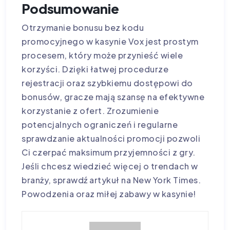
Podsumowanie
Otrzymanie bonusu bez kodu
promocyjnego w kasynie Vox jest prostym
procesem, który może przynieść wiele
korzyści. Dzięki łatwej procedurze
rejestracji oraz szybkiemu dostępowi do
bonusów, gracze mają szansę na efektywne
korzystanie z ofert. Zrozumienie
potencjalnych ograniczeń i regularne
sprawdzanie aktualności promocji pozwoli
Ci czerpać maksimum przyjemności z gry.
Jeśli chcesz wiedzieć więcej o trendach w
branży, sprawdź artykuł na
New York Times
.
Powodzenia oraz miłej zabawy w kasynie!