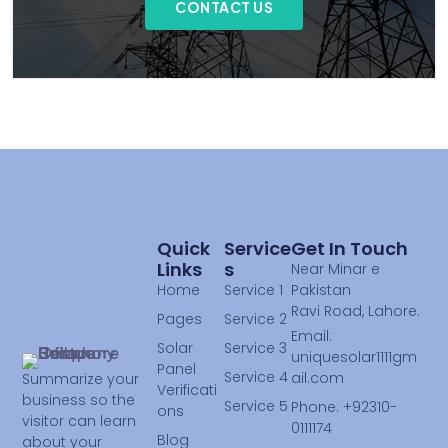
CONTACT US
Quick
Service
Get In Touch
Links
S
Near Minar e
Home
Service 1
Pakistan
Ravi Road, Lahore.
Pages
Service 2
Email:
Solar
Service 3
uniquesolar1111gm
Panel
Service 4
ail.com
Summarize your
Verificati
business so the
Service 5
Phone: +92310-
ons
visitor can learn
0111174
Blog
about your