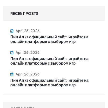
RECENT POSTS
April 26, 2026
Пин Ап кз официальный сайт: играйте на
онлайн платформе с выбором игр
April 26, 2026
Пин Ап кз официальный сайт: играйте на
онлайн платформе с выбором игр
April 26, 2026
Пин Ап кз официальный сайт: играйте на
онлайн платформе с выбором игр