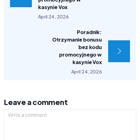
kasynie Vox
April 24, 2026
Poradnik:
Otrzymanie bonusu
bez kodu
promocyjnego w
kasynie Vox
April 24, 2026
Leave a comment