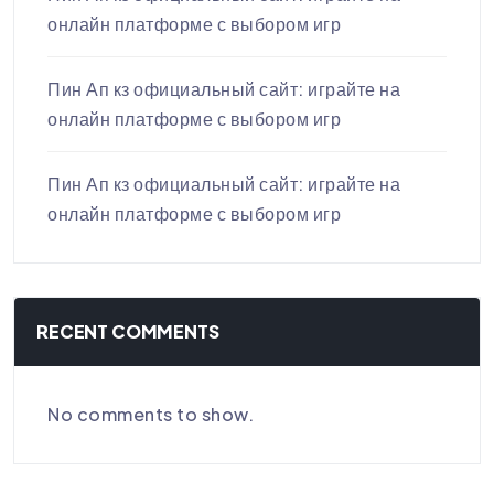
онлайн платформе с выбором игр
Пин Ап кз официальный сайт: играйте на
онлайн платформе с выбором игр
Пин Ап кз официальный сайт: играйте на
онлайн платформе с выбором игр
RECENT COMMENTS
No comments to show.