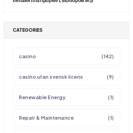
онлайн платформе с выбором игр
CATEGORIES
casino
(142)
casino utan svensk licens
(9)
Renewable Energy
(1)
Repair & Maintenance
(1)