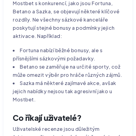
Mostbet s konkurencí, jako jsou Fortuna,
Betano a Sazka, se objevují některé klíčové
rozdíly. Ne všechny sázkové kanceláře
poskytují stejné bonusy a podmínky jejich
aktivace. Například:
Fortuna nabízí běžné bonusy, ale s
přísnějšími sázkovými požadavky.
Betano se zaměřuje na určité sporty, což
může omezit výběr pro hráče různých zájmů.
Sazka má některé zajímavé akce, avšak
jejich nabídky nejsou tak agresivní jako u
Mostbet.
Co říkají uživatelé?
Uživatelské recenze jsou důležitým