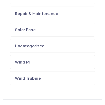
Repair & Maintenance
Solar Panel
Uncategorized
Wind Mill
Wind Trubine