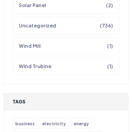
Solar Panel
(2)
Uncategorized
(736)
Wind Mill
(1)
Wind Trubine
(1)
TAGS
business
electricity
energy