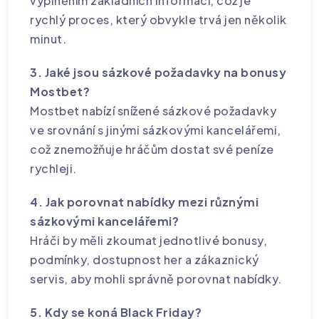
vyplněním základních informací, což je
rychlý proces, který obvykle trvá jen několik
minut.
3. Jaké jsou sázkové požadavky na bonusy
Mostbet?
Mostbet nabízí snížené sázkové požadavky
ve srovnání s jinými sázkovými kancelářemi,
což znemožňuje hráčům dostat své peníze
rychleji.
4. Jak porovnat nabídky mezi různými
sázkovými kancelářemi?
Hráči by měli zkoumat jednotlivé bonusy,
podmínky, dostupnost her a zákaznický
servis, aby mohli správně porovnat nabídky.
5. Kdy se koná Black Friday?