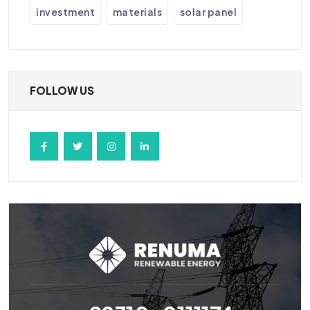
investment
materials
solar panel
FOLLOW US