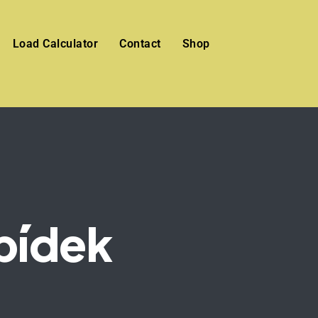
Load Calculator
Contact
Shop
bídek