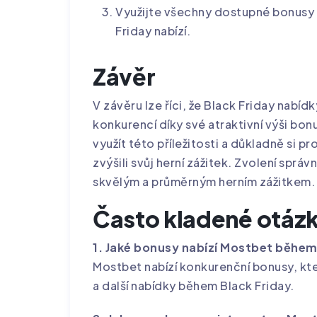
Využijte všechny dostupné bonusy
Friday nabízí.
Závěr
V závěru lze říci, že Black Friday nabíd
konkurencí díky své atraktivní výši bo
využít této příležitosti a důkladně si
zvýšili svůj herní zážitek. Zvolení spr
skvělým a průměrným herním zážitkem.
Často kladené otáz
1. Jaké bonusy nabízí Mostbet během
Mostbet nabízí konkurenční bonusy, kt
a další nabídky během Black Friday.