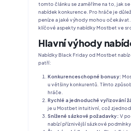
tomto článku se zaměříme na to, jak se
nabídek konkurence. Pro hráče je důleži
peníze a jaké výhody mohou očekávat. 
klíčové aspekty nabídky Mostbet ve sro
Hlavní výhody nabí
Nabídky Black Friday od Mostbet nabíze
patří:
Konkurenceschopné bonusy:
Most
u většiny konkurentů. Tímto způsobe
hráče.
Rychlé a jednoduché vyřizování ž
je u Mostbet intuitivní, což zjedno
Snížené sázkové požadavky:
V po
nabízí příznivější sázkové podmínky