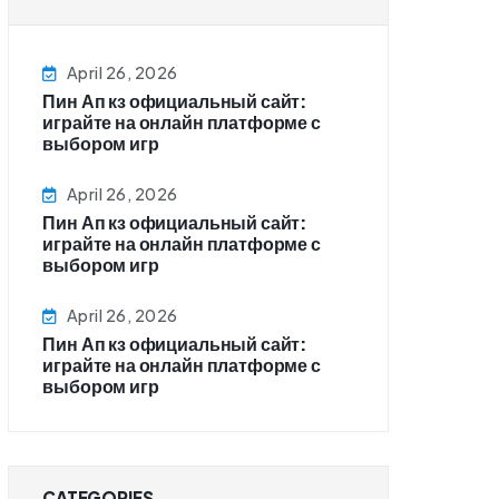
April 26, 2026
Пин Ап кз официальный сайт:
играйте на онлайн платформе с
выбором игр
April 26, 2026
Пин Ап кз официальный сайт:
играйте на онлайн платформе с
выбором игр
April 26, 2026
Пин Ап кз официальный сайт:
играйте на онлайн платформе с
выбором игр
CATEGORIES