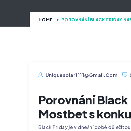
HOME
POROVNÁNÍ BLACK FRIDAY NA
Uniquesolar1111@gmail.com
Porovnání Black 
Mostbet s konku
Black Friday je v dnešní době důležitou