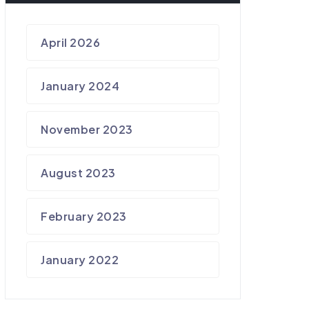
April 2026
January 2024
November 2023
August 2023
February 2023
January 2022