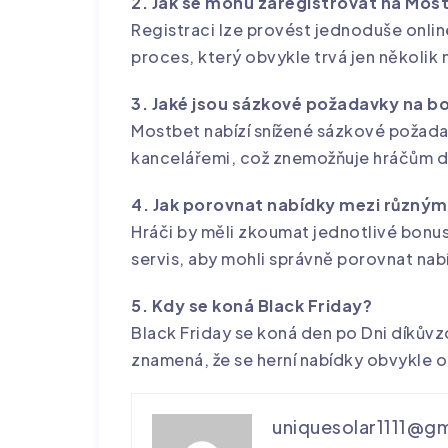
2. Jak se mohu zaregistrovat na Mos
Registraci lze provést jednoduše onlin
proces, který obvykle trvá jen několik 
3. Jaké jsou sázkové požadavky na 
Mostbet nabízí snížené sázkové požada
kancelářemi, což znemožňuje hráčům do
4. Jak porovnat nabídky mezi různým
Hráči by měli zkoumat jednotlivé bonu
servis, aby mohli správně porovnat nab
5. Kdy se koná Black Friday?
Black Friday se koná den po Dni díkůvzd
znamená, že se herní nabídky obvykle ob
uniquesolar1111@g