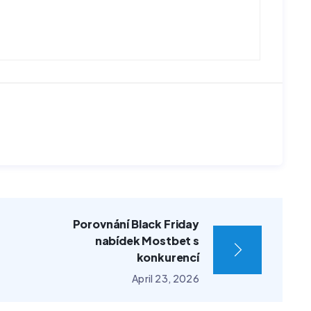
Porovnání Black Friday
nabídek Mostbet s
konkurencí
April 23, 2026