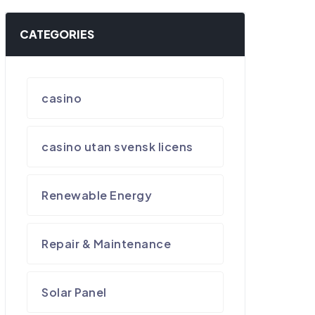
CATEGORIES
casino
casino utan svensk licens
Renewable Energy
Repair & Maintenance
Solar Panel