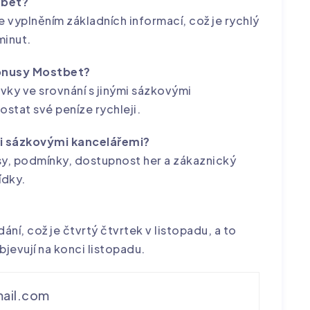
tbet?
e vyplněním základních informací, což je rychlý
minut.
bonusy Mostbet?
vky ve srovnání s jinými sázkovými
stat své peníze rychleji.
i sázkovými kancelářemi?
sy, podmínky, dostupnost her a zákaznický
ídky.
ání, což je čtvrtý čtvrtek v listopadu, a to
jevují na konci listopadu.
mail.com