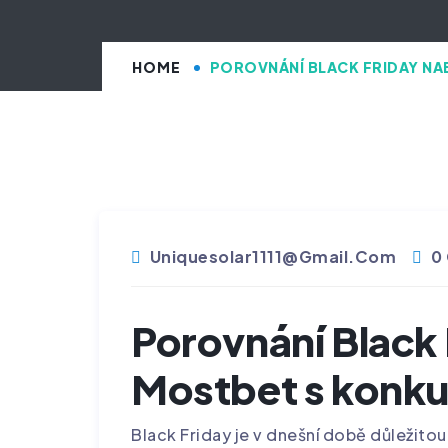
HOME
POROVNÁNÍ BLACK FRIDAY NA
Uniquesolar1111@gmail.com
0
Porovnání Black 
Mostbet s konku
Black Friday je v dnešní době důležitou