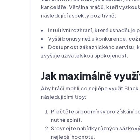
kanceláře. Většina hráčů, kteří vyzkou
následující aspekty pozitivně:
Intuitivní rozhraní, které usnadňuje
Vyšší bonusy než u konkurence, což m
Dostupnost zákaznického servisu, kt
zvyšuje uživatelskou spokojenost.
Jak maximálně využí
Aby hráči mohli co nejlépe využít Black
následujícími tipy:
Přečtěte si podmínky pro získání b
nutné splnit.
Srovnejte nabídky různých sázkovýc
nejlepší hodnotu.