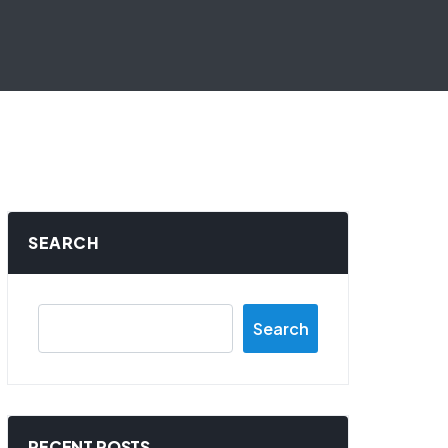
SEARCH
Search
RECENT POSTS