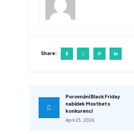
Share:
Porovnání Black Friday
nabídek Mostbet s
konkurencí
April 23, 2026