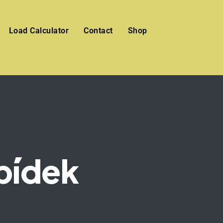
Load Calculator
Contact
Shop
bídek