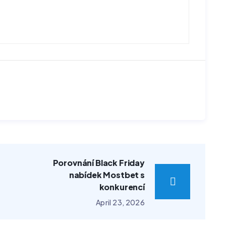
Porovnání Black Friday
nabídek Mostbet s
konkurencí
April 23, 2026