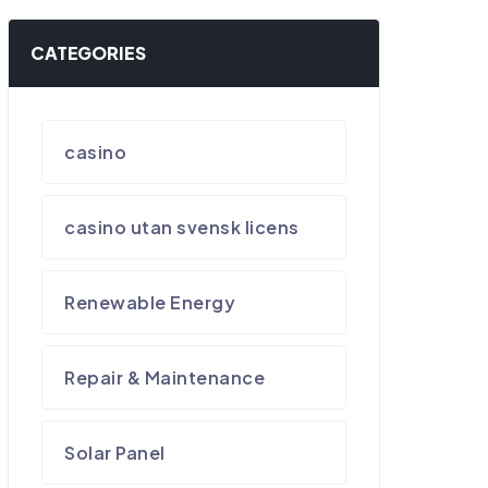
CATEGORIES
casino
casino utan svensk licens
Renewable Energy
Repair & Maintenance
Solar Panel