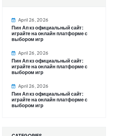
April 26, 2026
Пин Ап кз официальный сайт:
играйте на онлайн платформе с
выбором игр
April 26, 2026
Пин Ап кз официальный сайт:
играйте на онлайн платформе с
выбором игр
April 26, 2026
Пин Ап кз официальный сайт:
играйте на онлайн платформе с
выбором игр
CATEGORIES