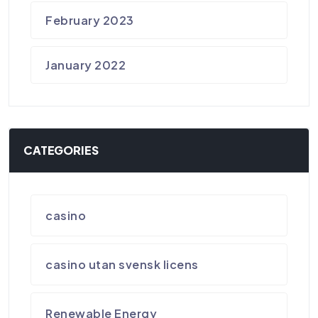
February 2023
January 2022
CATEGORIES
casino
casino utan svensk licens
Renewable Energy