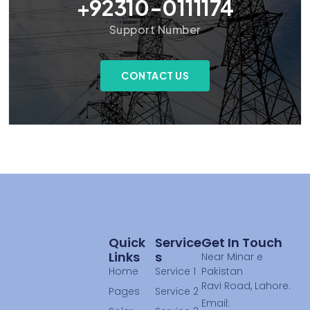
+92310-0111174
Support Number
CONTACT US
Quick
Service
Get In Touch
Links
S
Near Minar e
Home
Service 1
Pakistan
Ravi Road, Lahore.
Pages
Service 2
Email: