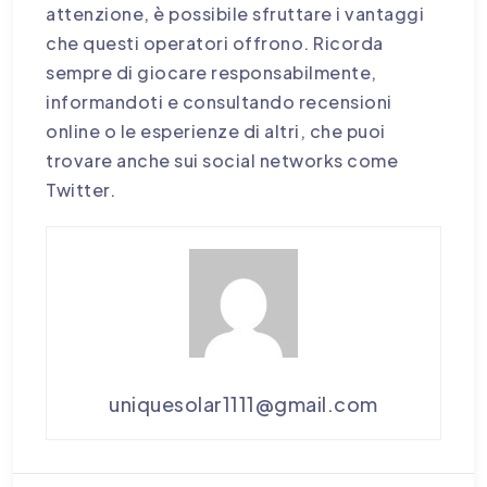
attenzione, è possibile sfruttare i vantaggi
che questi operatori offrono. Ricorda
sempre di giocare responsabilmente,
informandoti e consultando recensioni
online o le esperienze di altri, che puoi
trovare anche sui social networks come
Twitter
.
uniquesolar1111@gmail.com