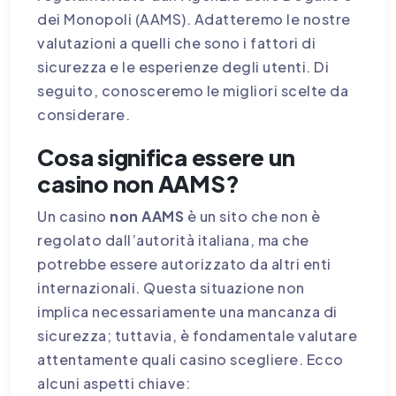
dei Monopoli (AAMS). Adatteremo le nostre
valutazioni a quelli che sono i fattori di
sicurezza e le esperienze degli utenti. Di
seguito, conosceremo le migliori scelte da
considerare.
Cosa significa essere un
casino non AAMS?
Un casino
non AAMS
è un sito che non è
regolato dall’autorità italiana, ma che
potrebbe essere autorizzato da altri enti
internazionali. Questa situazione non
implica necessariamente una mancanza di
sicurezza; tuttavia, è fondamentale valutare
attentamente quali casino scegliere. Ecco
alcuni aspetti chiave: