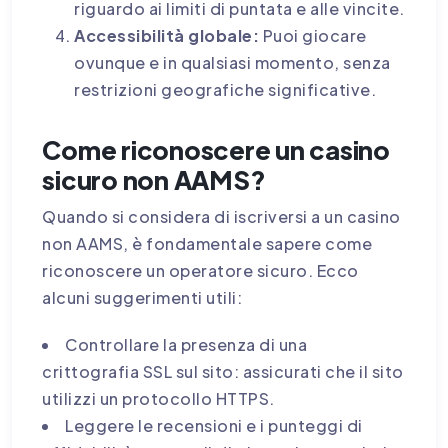
riguardo ai limiti di puntata e alle vincite.
Accessibilità globale:
Puoi giocare
ovunque e in qualsiasi momento, senza
restrizioni geografiche significative.
Come riconoscere un casino
sicuro non AAMS?
Quando si considera di iscriversi a un casino
non AAMS, è fondamentale sapere come
riconoscere un operatore sicuro. Ecco
alcuni suggerimenti utili:
Controllare la presenza di una
crittografia SSL sul sito: assicurati che il sito
utilizzi un protocollo HTTPS.
Leggere le recensioni e i punteggi di