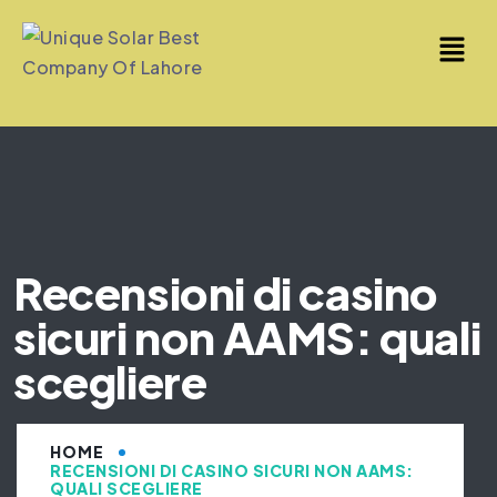
Recensioni di casino
sicuri non AAMS: quali
scegliere
HOME
RECENSIONI DI CASINO SICURI NON AAMS:
QUALI SCEGLIERE