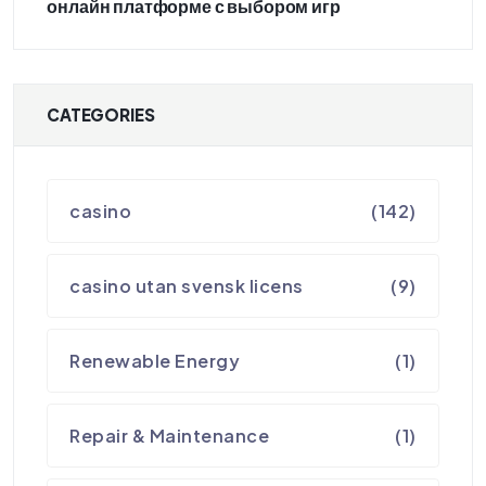
онлайн платформе с выбором игр
CATEGORIES
casino
(142)
casino utan svensk licens
(9)
Renewable Energy
(1)
Repair & Maintenance
(1)