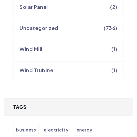
Solar Panel
(2)
Uncategorized
(736)
Wind Mill
(1)
Wind Trubine
(1)
TAGS
business
electricity
energy