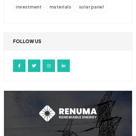
investment
materials
solar panel
FOLLOW US