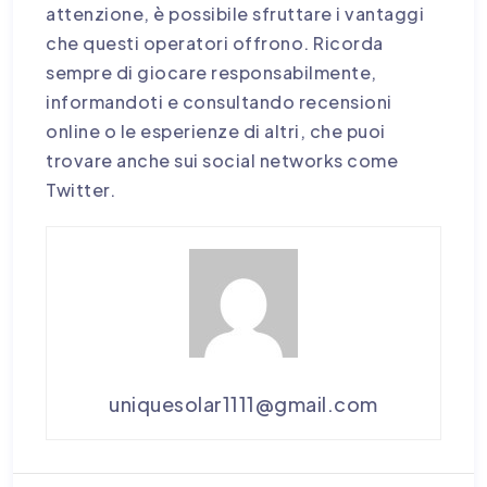
attenzione, è possibile sfruttare i vantaggi
che questi operatori offrono. Ricorda
sempre di giocare responsabilmente,
informandoti e consultando recensioni
online o le esperienze di altri, che puoi
trovare anche sui social networks come
Twitter
.
uniquesolar1111@gmail.com