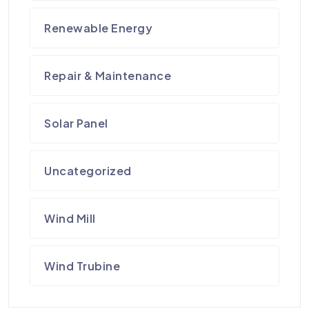
Renewable Energy
Repair & Maintenance
Solar Panel
Uncategorized
Wind Mill
Wind Trubine