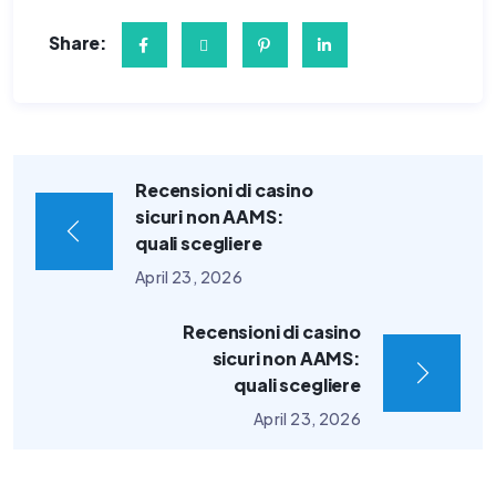
Share:
Recensioni di casino
sicuri non AAMS:
quali scegliere
April 23, 2026
Recensioni di casino
sicuri non AAMS:
quali scegliere
April 23, 2026