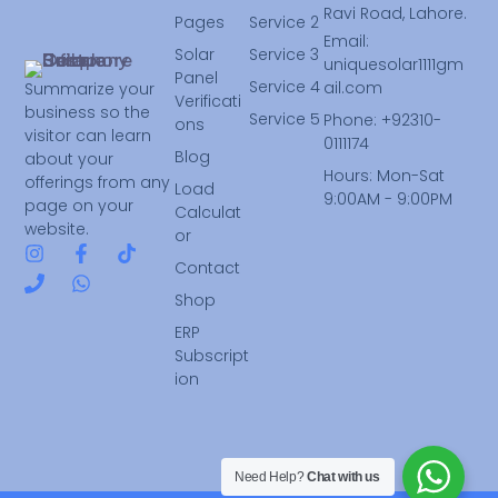
Ravi Road, Lahore.
Pages
Service 2
Email:
Solar
Service 3
uniquesolar1111gm
Panel
Service 4
ail.com
Summarize your
Verificati
business so the
Service 5
Phone: +92310-
ons
visitor can learn
0111174
Blog
about your
Hours: Mon-Sat
offerings from any
Load
9:00AM - 9:00PM
page on your
Calculat
website.
or
Contact
Shop
ERP
Subscript
ion
Need Help?
Chat with us