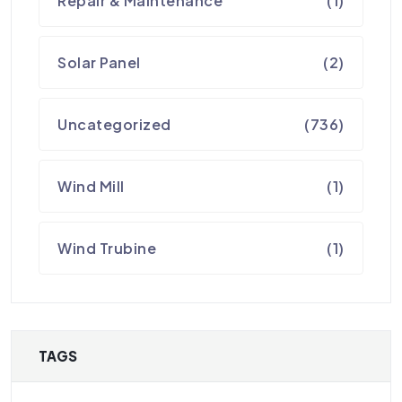
Repair & Maintenance
(1)
Solar Panel
(2)
Uncategorized
(736)
Wind Mill
(1)
Wind Trubine
(1)
TAGS