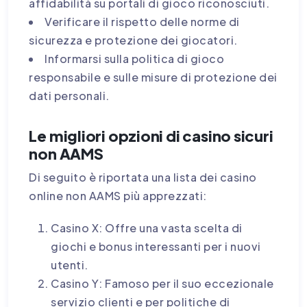
affidabilità su portali di gioco riconosciuti.
Verificare il rispetto delle norme di
sicurezza e protezione dei giocatori.
Informarsi sulla politica di gioco
responsabile e sulle misure di protezione dei
dati personali.
Le migliori opzioni di casino sicuri
non AAMS
Di seguito è riportata una lista dei casino
online non AAMS più apprezzati:
Casino X: Offre una vasta scelta di
giochi e bonus interessanti per i nuovi
utenti.
Casino Y: Famoso per il suo eccezionale
servizio clienti e per politiche di