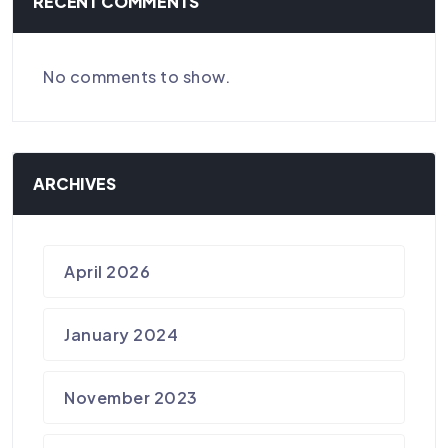
RECENT COMMENTS
No comments to show.
ARCHIVES
April 2026
January 2024
November 2023