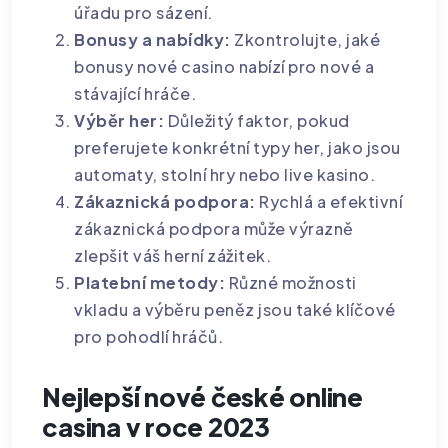
úřadu pro sázení.
Bonusy a nabídky:
Zkontrolujte, jaké
bonusy nové casino nabízí pro nové a
stávající hráče.
Výběr her:
Důležitý faktor, pokud
preferujete konkrétní typy her, jako jsou
automaty, stolní hry nebo live kasino.
Zákaznická podpora:
Rychlá a efektivní
zákaznická podpora může výrazně
zlepšit váš herní zážitek.
Platební metody:
Různé možnosti
vkladu a výběru peněz jsou také klíčové
pro pohodlí hráčů.
Nejlepší nové české online
casina v roce 2023