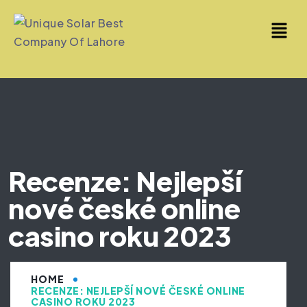
Recenze: Nejlepší
nové české online
casino roku 2023
HOME
RECENZE: NEJLEPŠÍ NOVÉ ČESKÉ ONLINE
CASINO ROKU 2023