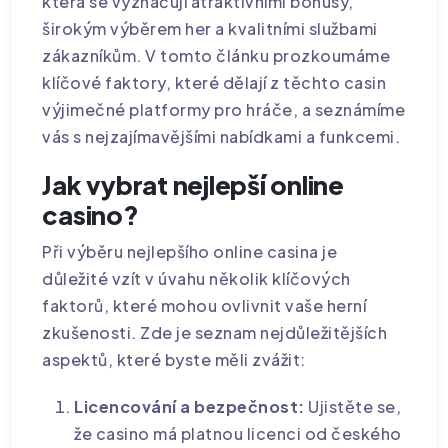
která se vyznačují atraktivními bonusy,
širokým výběrem her a kvalitními službami
zákazníkům. V tomto článku prozkoumáme
klíčové faktory, které dělají z těchto casin
výjimečné platformy pro hráče, a seznámíme
vás s nejzajímavějšími nabídkami a funkcemi.
Jak vybrat nejlepší online
casino?
Při výběru nejlepšího online casina je
důležité vzít v úvahu několik klíčových
faktorů, které mohou ovlivnit vaše herní
zkušenosti. Zde je seznam nejdůležitějších
aspektů, které byste měli zvážit:
Licencování a bezpečnost:
Ujistěte se,
že casino má platnou licenci od českého