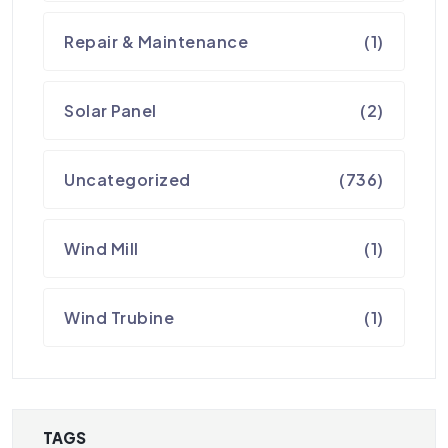
Repair & Maintenance
(1)
Solar Panel
(2)
Uncategorized
(736)
Wind Mill
(1)
Wind Trubine
(1)
TAGS