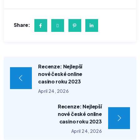
Share:
Recenze: Nejlepší
nové české online
casino roku 2023
April 24, 2026
Recenze: Nejlepší
nové české online
casino roku 2023
April 24, 2026