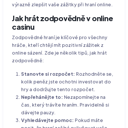
výrazně zlepšit vaše zážitky při hraní online.
Jak hrát zodpovědně v online
casinu
Zodpovědné hraní je klíčové pro všechny
hráče, kteří chtějí mít pozitivní zážitek z
online sázení. Zde je několik tipů, jak hrát
zodpovědně:
Stanovte si rozpočet:
Rozhodněte se,
kolik peněz jste ochotni investovat do
hry a dodržujte tento rozpočet.
Nepřehánějte to:
Nezapomínejte na
čas, který trávíte hraním. Pravidelně si
dávejte pauzy.
Vyhledávejte pomoc:
Pokud máte
pocit, že hraní začíná ovlivňovat vaše