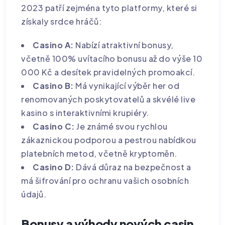
2023 patří zejména tyto platformy, které si
získaly srdce hráčů:
Casino A:
Nabízí atraktivní bonusy,
včetně 100% uvítacího bonusu až do výše 10
000 Kč a desítek pravidelných promoakcí.
Casino B:
Má vynikající výběr her od
renomovaných poskytovatelů a skvélé live
kasino s interaktivními krupiéry.
Casino C:
Je známé svou rychlou
zákaznickou podporou a pestrou nabídkou
platebních metod, včetně kryptoměn.
Casino D:
Dává důraz na bezpečnost a
má šifrování pro ochranu vašich osobních
údajů.
Bonusy a výhody nových casin