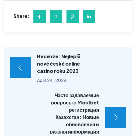
Share:
Recenze: Nejlepší
nové české online
casino roku 2023
April 24, 2026
Часто задаваемые
вопросы о Mostbet
регистрация
Казахстан: Новые
обновления и
важная информация