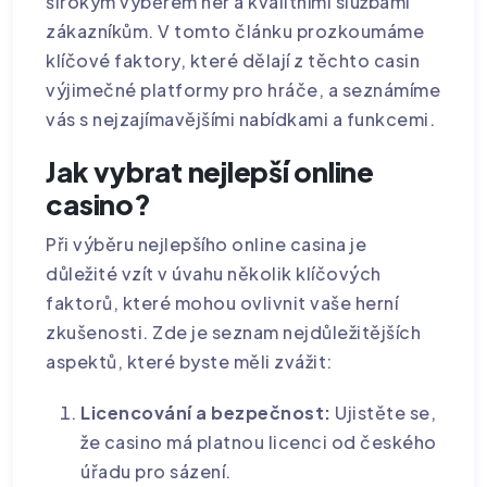
širokým výběrem her a kvalitními službami
zákazníkům. V tomto článku prozkoumáme
klíčové faktory, které dělají z těchto casin
výjimečné platformy pro hráče, a seznámíme
vás s nejzajímavějšími nabídkami a funkcemi.
Jak vybrat nejlepší online
casino?
Při výběru nejlepšího online casina je
důležité vzít v úvahu několik klíčových
faktorů, které mohou ovlivnit vaše herní
zkušenosti. Zde je seznam nejdůležitějších
aspektů, které byste měli zvážit:
Licencování a bezpečnost:
Ujistěte se,
že casino má platnou licenci od českého
úřadu pro sázení.