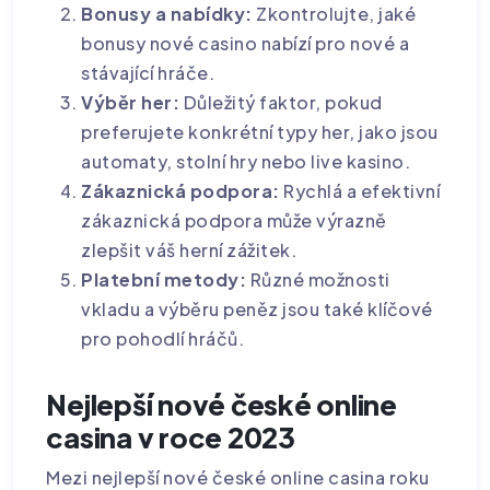
Bonusy a nabídky:
Zkontrolujte, jaké
bonusy nové casino nabízí pro nové a
stávající hráče.
Výběr her:
Důležitý faktor, pokud
preferujete konkrétní typy her, jako jsou
automaty, stolní hry nebo live kasino.
Zákaznická podpora:
Rychlá a efektivní
zákaznická podpora může výrazně
zlepšit váš herní zážitek.
Platební metody:
Různé možnosti
vkladu a výběru peněz jsou také klíčové
pro pohodlí hráčů.
Nejlepší nové české online
casina v roce 2023
Mezi nejlepší nové české online casina roku