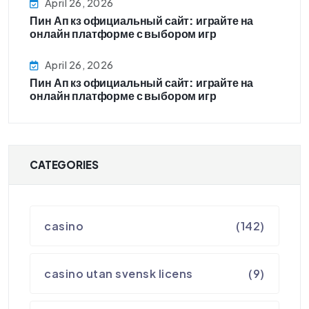
April 26, 2026
Пин Ап кз официальный сайт: играйте на
онлайн платформе с выбором игр
April 26, 2026
Пин Ап кз официальный сайт: играйте на
онлайн платформе с выбором игр
CATEGORIES
casino
(142)
casino utan svensk licens
(9)