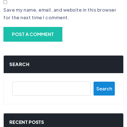
Save my name, email, and website in this browser
for the next time I comment.
SEARCH
Search
RECENT POSTS