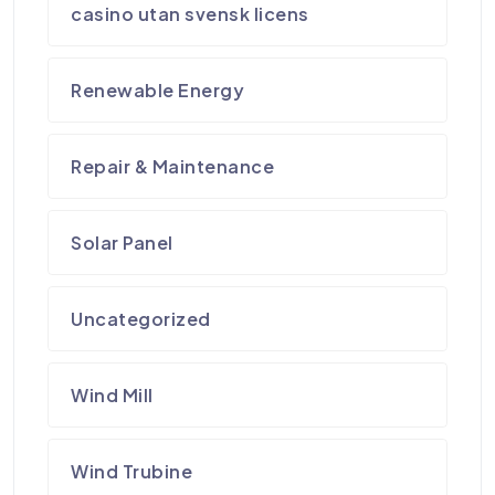
casino utan svensk licens
Renewable Energy
Repair & Maintenance
Solar Panel
Uncategorized
Wind Mill
Wind Trubine