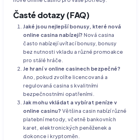
Časté dotazy (FAQ)
Jaké jsou nejlepší bonusy, které nová
online casina nabízejí?
Nová casina
často nabízejí uvítací bonusy, bonusy
bez nutnosti vkladu a různé promoakce
pro stálé hráče.
Je hraní v online casinech bezpečné?
Ano, pokud zvolíte licencovaná a
regulovaná casina s kvalitními
bezpečnostními opatřeními.
Jak mohu vkládat a vybírat peníze v
online casinu?
Většina casin nabízí různé
platební metody, včetně bankovních
karet, elektronických peněženek a
dokonce i kryptoměn.