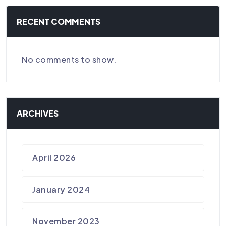
RECENT COMMENTS
No comments to show.
ARCHIVES
April 2026
January 2024
November 2023