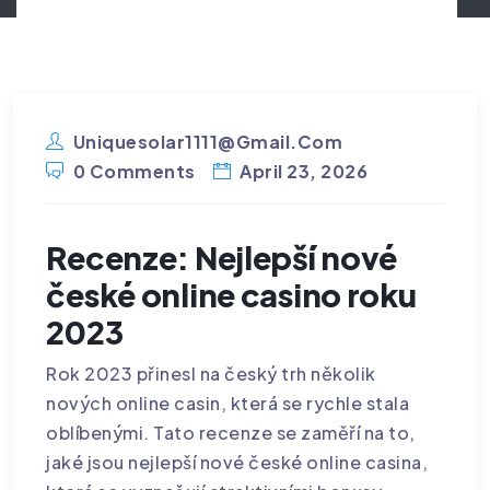
Uniquesolar1111@gmail.com
0 Comments
April 23, 2026
Recenze: Nejlepší nové
české online casino roku
2023
Rok 2023 přinesl na český trh několik
nových online casin, která se rychle stala
oblíbenými. Tato recenze se zaměří na to,
jaké jsou nejlepší nové české online casina,