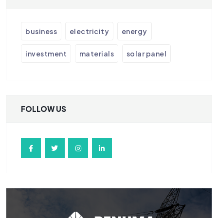
business
electricity
energy
investment
materials
solar panel
FOLLOW US