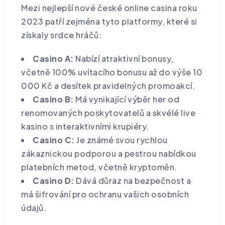
Mezi nejlepší nové české online casina roku
2023 patří zejména tyto platformy, které si
získaly srdce hráčů:
Casino A:
Nabízí atraktivní bonusy,
včetně 100% uvítacího bonusu až do výše 10
000 Kč a desítek pravidelných promoakcí.
Casino B:
Má vynikající výběr her od
renomovaných poskytovatelů a skvélé live
kasino s interaktivními krupiéry.
Casino C:
Je známé svou rychlou
zákaznickou podporou a pestrou nabídkou
platebních metod, včetně kryptoměn.
Casino D:
Dává důraz na bezpečnost a
má šifrování pro ochranu vašich osobních
údajů.