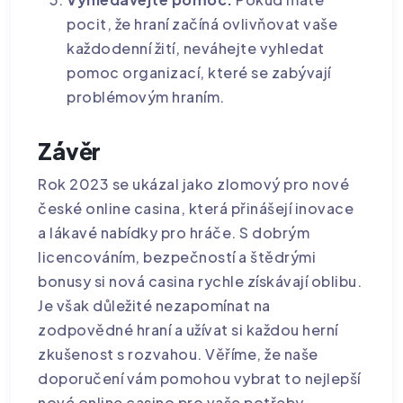
pocit, že hraní začíná ovlivňovat vaše
každodenní žití, neváhejte vyhledat
pomoc organizací, které se zabývají
problémovým hraním.
Závěr
Rok 2023 se ukázal jako zlomový pro nové
české online casina, která přinášejí inovace
a lákavé nabídky pro hráče. S dobrým
licencováním, bezpečností a štědrými
bonusy si nová casina rychle získávají oblibu.
Je však důležité nezapomínat na
zodpovědné hraní a užívat si každou herní
zkušenost s rozvahou. Věříme, že naše
doporučení vám pomohou vybrat to nejlepší
nové online casino pro vaše potřeby.