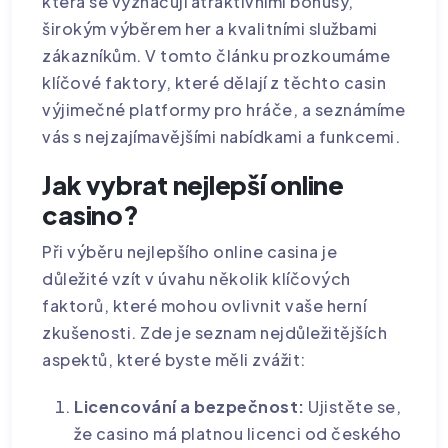
která se vyznačují atraktivními bonusy,
širokým výběrem her a kvalitními službami
zákazníkům. V tomto článku prozkoumáme
klíčové faktory, které dělají z těchto casin
výjimečné platformy pro hráče, a seznámíme
vás s nejzajímavějšími nabídkami a funkcemi.
Jak vybrat nejlepší online
casino?
Při výběru nejlepšího online casina je
důležité vzít v úvahu několik klíčových
faktorů, které mohou ovlivnit vaše herní
zkušenosti. Zde je seznam nejdůležitějších
aspektů, které byste měli zvážit:
Licencování a bezpečnost:
Ujistěte se,
že casino má platnou licenci od českého