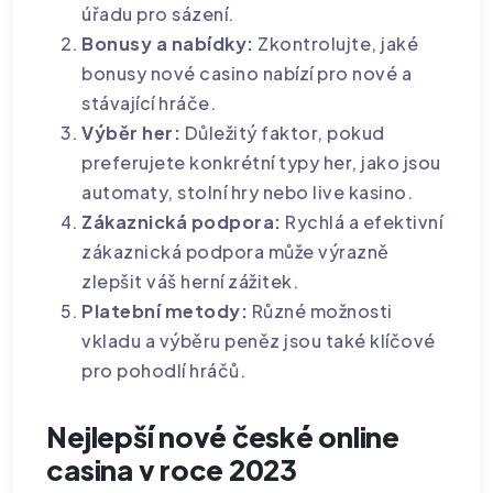
úřadu pro sázení.
Bonusy a nabídky:
Zkontrolujte, jaké
bonusy nové casino nabízí pro nové a
stávající hráče.
Výběr her:
Důležitý faktor, pokud
preferujete konkrétní typy her, jako jsou
automaty, stolní hry nebo live kasino.
Zákaznická podpora:
Rychlá a efektivní
zákaznická podpora může výrazně
zlepšit váš herní zážitek.
Platební metody:
Různé možnosti
vkladu a výběru peněz jsou také klíčové
pro pohodlí hráčů.
Nejlepší nové české online
casina v roce 2023