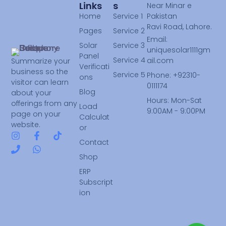
Links
S
Near Minar e
Home
Service 1
Pakistan
Ravi Road, Lahore.
Pages
Service 2
Email:
Solar
Service 3
uniquesolar1111gm
Panel
Service 4
ail.com
Summarize your
Verificati
business so the
Service 5
Phone: +92310-
ons
visitor can learn
0111174
Blog
about your
Hours: Mon-Sat
offerings from any
Load
9:00AM - 9:00PM
page on your
Calculat
website.
or
Contact
Shop
ERP
Subscript
ion