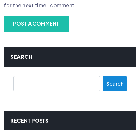
for the next time I comment.
SEARCH
Search
RECENT POSTS