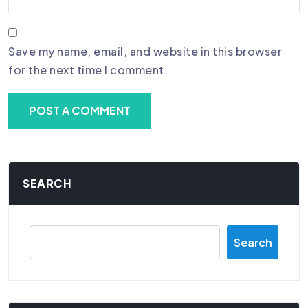
Save my name, email, and website in this browser
for the next time I comment.
SEARCH
Search