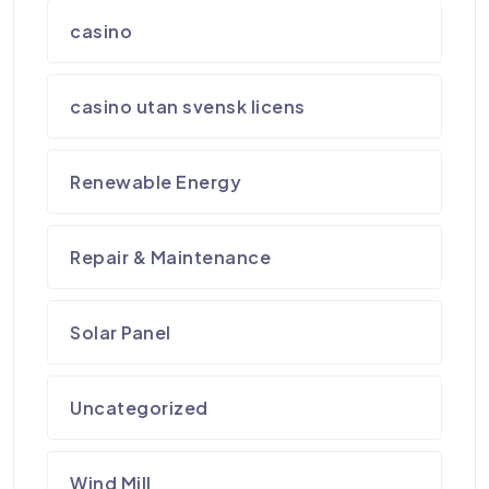
casino
casino utan svensk licens
Renewable Energy
Repair & Maintenance
Solar Panel
Uncategorized
Wind Mill