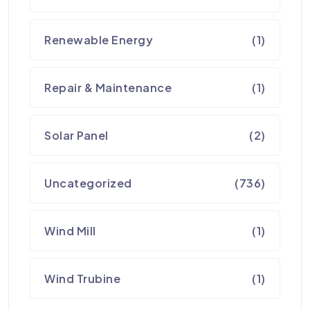
Renewable Energy
(1)
Repair & Maintenance
(1)
Solar Panel
(2)
Uncategorized
(736)
Wind Mill
(1)
Wind Trubine
(1)