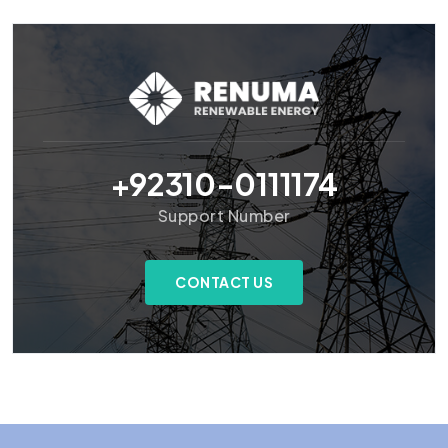
+92310-0111174
Support Number
CONTACT US