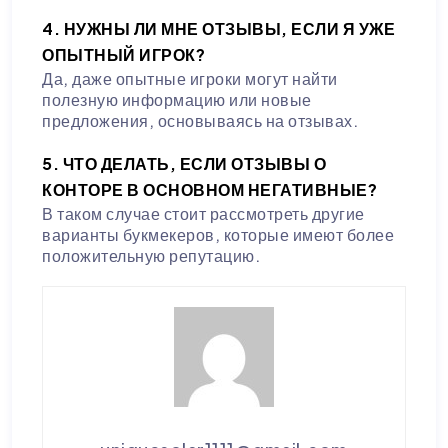
4. НУЖНЫ ЛИ МНЕ ОТЗЫВЫ, ЕСЛИ Я УЖЕ
ОПЫТНЫЙ ИГРОК?
Да, даже опытные игроки могут найти
полезную информацию или новые
предложения, основываясь на отзывах.
5. ЧТО ДЕЛАТЬ, ЕСЛИ ОТЗЫВЫ О
КОНТОРЕ В ОСНОВНОМ НЕГАТИВНЫЕ?
В таком случае стоит рассмотреть другие
варианты букмекеров, которые имеют более
положительную репутацию.