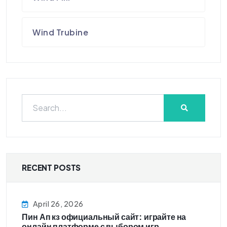
Wind Trubine
RECENT POSTS
April 26, 2026
Пин Ап кз официальный сайт: играйте на
онлайн платформе с выбором игр