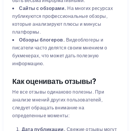
быть весьма информативными.
Сайты с обзорами.
На многих ресурсах
публикуются профессиональные обзоры,
которые анализируют плюсы и минусы
платформы.
Обзоры блогеров.
Видеоблогеры и
писатели часто делятся своим мнением о
букмекерах, что может дать полезную
информацию.
Как оценивать отзывы?
Не все отзывы одинаково полезны. При
анализе мнений других пользователей,
следует обращать внимание на
определенные моменты:
Дата публикации.
Свежие отзывы могут