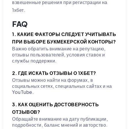
взвешенные решения при регистрации на
1хбет.
FAQ
1. КАКИЕ ФАКТОРЫ СЛЕДУЕТ УЧИТЫВАТЬ
ПРИ ВЫБОРЕ БУКМЕКЕРСКОЙ КОНТОРЫ?
Важно обратить внимание на репутацию,
отзывы пользователей, условия ставок и
службы поддержки.
2. ГДЕ ИСКАТЬ ОТЗЫВЫ О 1ХБЕТ?
Отзывы можно найти на форумах, в
социальных сетях, специальных сайтах и на
YouTube.
3. КАК ОЦЕНИТЬ ДОСТОВЕРНОСТЬ
ОТЗЫВОВ?
Обращайте внимание на дату публикации,
подробности, баланс мнений и авторство.