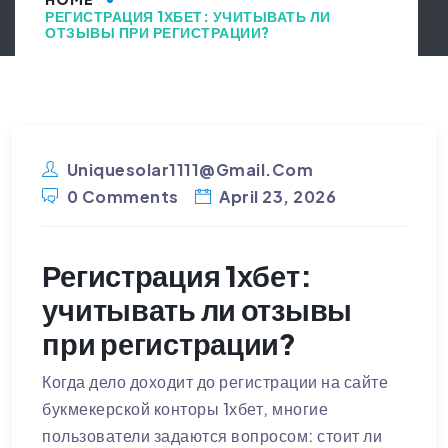
РЕГИСТРАЦИЯ 1ХБЕТ: УЧИТЫВАТЬ ЛИ
ОТЗЫВЫ ПРИ РЕГИСТРАЦИИ?
Uniquesolar1111@gmail.com
0 Comments
April 23, 2026
Регистрация 1хбет:
учитывать ли отзывы
при регистрации?
Когда дело доходит до регистрации на сайте
букмекерской конторы 1хбет, многие
пользователи задаются вопросом: стоит ли