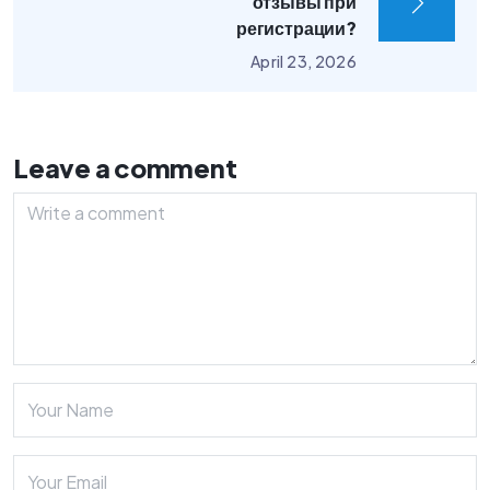
отзывы при
регистрации?
April 23, 2026
Leave a comment