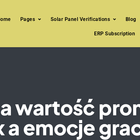
Home
Pages
Solar Panel Verifications
Blog
ERP Subscription
a wartość pro
x a emocje gra