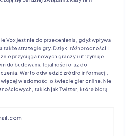
e Vox jest nie do przecenienia, gdyż wpływa
 także strategie gry. Dzięki różnorodności i
cznie przyciąga nowych graczy i utrzymuje
m do budowania lojalności oraz do
zenia. Warto odwiedzić źródło informacji,
 więcej wiadomości o świecie gier online. Nie
znościowych, takich jak
Twitter
, które biorą
mail.com