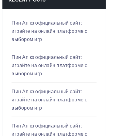
Пин Ап кз официальный сайт:
играйте на онлайн платформе с
выбором игр
Пин Ап кз официальный сайт:
играйте на онлайн платформе с
выбором игр
Пин Ап кз официальный сайт:
играйте на онлайн платформе с
выбором игр
Пин Ап кз официальный сайт:
играйте на онлайн платформе с