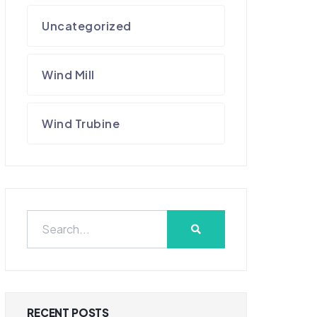
Uncategorized
Wind Mill
Wind Trubine
RECENT POSTS