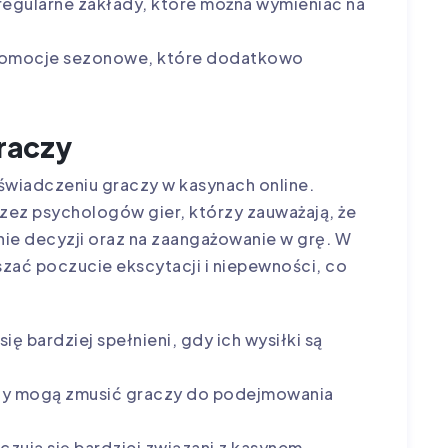
regularne zakłady, które można wymieniać na
promocje sezonowe, które dodatkowo
raczy
wiadczeniu graczy w kasynach online.
rzez psychologów gier, którzy zauważają, że
 decyzji oraz na zaangażowanie w grę. W
ać poczucie ekscytacji i niepewności, co
ię bardziej spełnieni, gdy ich wysiłki są
ty mogą zmusić graczy do podejmowania
czują się bardziej związani z kasynem