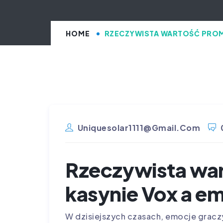
HOME
RZECZYWISTA WARTOŚĆ PROM
Uniquesolar1111@gmail.com
Rzeczywista war
kasynie Vox a e
W dzisiejszych czasach, emocje gracz