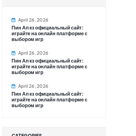
April 26, 2026
Пин Ап кз официальный сайт:
играйте на онлайн платформе с
выбором игр
April 26, 2026
Пин Ап кз официальный сайт:
играйте на онлайн платформе с
выбором игр
April 26, 2026
Пин Ап кз официальный сайт:
играйте на онлайн платформе с
выбором игр
CATEGORIES