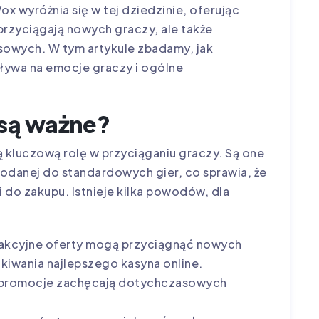
ox wyróżnia się w tej dziedzinie, oferując
przyciągają nowych graczy, ale także
owych. W tym artykule zbadamy, jak
ływa na emocje graczy i ogólne
są ważne?
 kluczową rolę w przyciąganiu graczy. Są one
danej do standardowych gier, co sprawia, że
 do zakupu. Istnieje kilka powodów, dla
akcyjne oferty mogą przyciągnąć nowych
ukiwania najlepszego kasyna online.
promocje zachęcają dotychczasowych