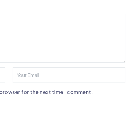
 browser for the next time I comment.