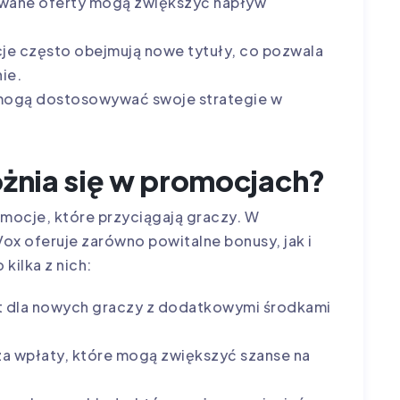
wane oferty mogą zwiększyć napływ
e często obejmują nowe tytuły, co pozwala
ie.
ogą dostosowywać swoje strategie w
żnia się w promocjach?
mocje, które przyciągają graczy. W
Vox oferuje zarówno powitalne bonusy, jak i
kilka z nich:
t dla nowych graczy z dodatkowymi środkami
 wpłaty, które mogą zwiększyć szanse na