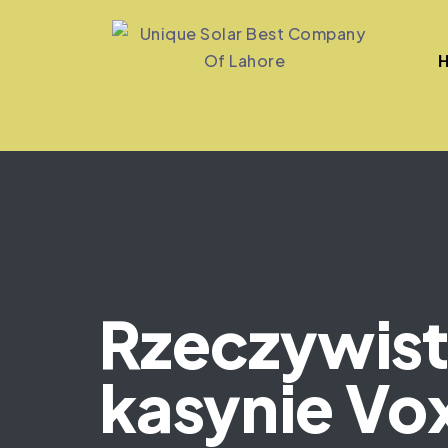
Rzeczywist
kasynie Vo