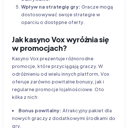
Wpływ na strategię gry:
Gracze mogą
dostosowywać swoje strategie w
oparciu o dostępne oferty.
Jak kasyno Vox wyróżnia się
w promocjach?
Kasyno Vox prezentuje różnorodne
promocje, które przyciągają graczy. W
odróżnieniu od wielu innych platform, Vox
oferuje zarówno powitalne bonusy, jak i
regularne promocje lojalnościowe. Oto
kilka z nich:
Bonus powitalny:
Atrakcyjny pakiet dla
nowych graczy z dodatkowymi środkami do
gry.