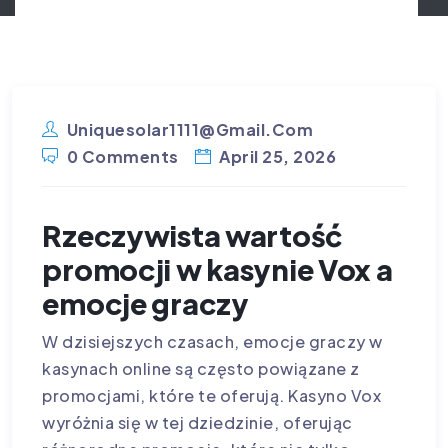
Uniquesolar1111@gmail.com
0 Comments
April 25, 2026
Rzeczywista wartość
promocji w kasynie Vox a
emocje graczy
W dzisiejszych czasach, emocje graczy w
kasynach online są często powiązane z
promocjami, które te oferują. Kasyno Vox
wyróżnia się w tej dziedzinie, oferując