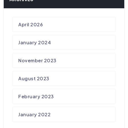
April 2026
January 2024
November 2023
August 2023
February 2023
January 2022