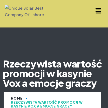
Rzeczywista wartość
promocji w kasynie
Vox a emocje graczy
HOME
RZECZYWISTA WARTOŚĆ PROMOCJI W
KASYNIE VOX A EMOCJE GRACZY