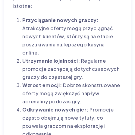
istotne:
Przyciąganie nowych graczy:
Atrakcyjne oferty mogą przyciągnąć
nowych klientów, którzy są na etapie
poszukiwania najlepszego kasyna
online.
Utrzymanie lojalności:
Regularne
promocje zachęcają dotychczasowych
graczy do częstszej gry.
Wzrost emocji:
Dobrze skonstruowane
oferty mogą zwiększyć napływ
adrenaliny podczas gry.
Odkrywanie nowych gier:
Promocje
często obejmują nowe tytuły, co
pozwala graczom na eksplorację i
odkrywanie.