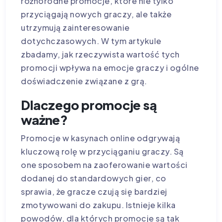
różnorodne promocje, które nie tylko
przyciągają nowych graczy, ale także
utrzymują zainteresowanie
dotychczasowych. W tym artykule
zbadamy, jak rzeczywista wartość tych
promocji wpływa na emocje graczy i ogólne
doświadczenie związane z grą.
Dlaczego promocje są
ważne?
Promocje w kasynach online odgrywają
kluczową rolę w przyciąganiu graczy. Są
one sposobem na zaoferowanie wartości
dodanej do standardowych gier, co
sprawia, że gracze czują się bardziej
zmotywowani do zakupu. Istnieje kilka
powodów, dla których promocje są tak