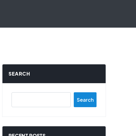
SEARCH
Search
RECENT POSTS