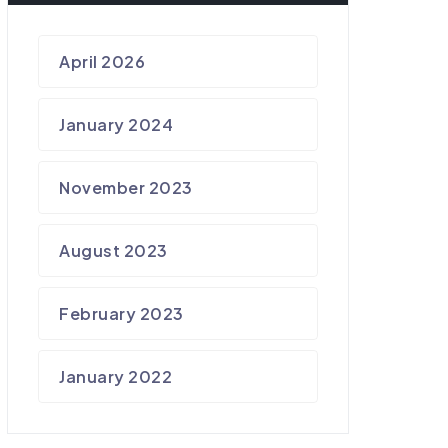
April 2026
January 2024
November 2023
August 2023
February 2023
January 2022