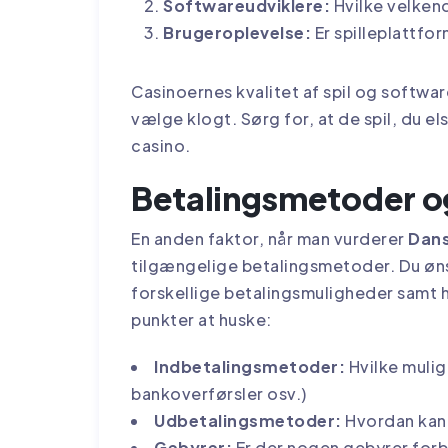
Softwareudviklere:
Hvilke velkend
Brugeroplevelse:
Er spilleplattfor
Casinoernes kvalitet af spil og software
vælge klogt. Sørg for, at de spil, du el
casino.
Betalingsmetoder o
En anden faktor, når man vurderer
Dans
tilgængelige betalingsmetoder. Du øns
forskellige betalingsmuligheder samt h
punkter at huske:
Indbetalingsmetoder:
Hvilke mulig
bankoverførsler osv.)
Udbetalingsmetoder:
Hvordan kan 
Gebyrer:
Er der nogen gebyrer for