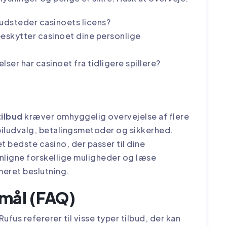
udsteder casinoets licens?
eskytter casinoet dine personlige
ser har casinoet fra tidligere spillere?
ilbud
kræver omhyggelig overvejelse af flere
piludvalg, betalingsmetoder og sikkerhed.
t bedste casino, der passer til dine
ligne forskellige muligheder og læse
meret beslutning.
smål (FAQ)
Rufus refererer til visse typer tilbud, der kan