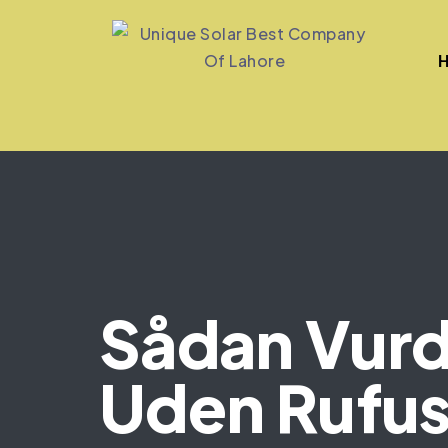
Sådan Vurd
Uden Rufus