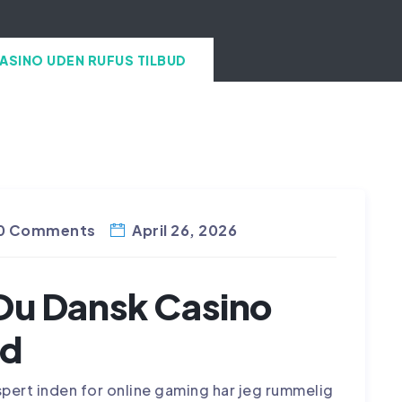
ASINO UDEN RUFUS TILBUD
0 Comments
April 26, 2026
Du Dansk Casino
ud
pert inden for online gaming har jeg rummelig