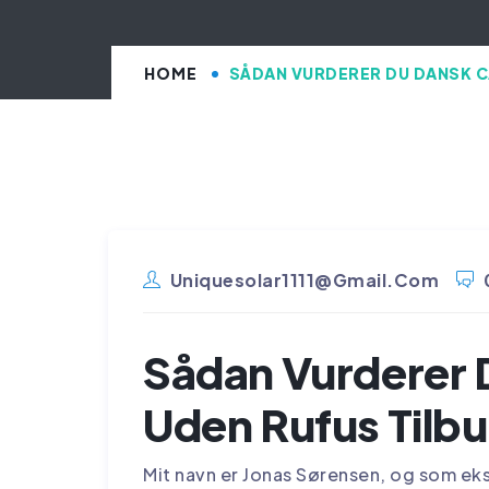
HOME
SÅDAN VURDERER DU DANSK C
Uniquesolar1111@gmail.com
Sådan Vurderer 
Uden Rufus Tilb
Mit navn er Jonas Sørensen, og som eks