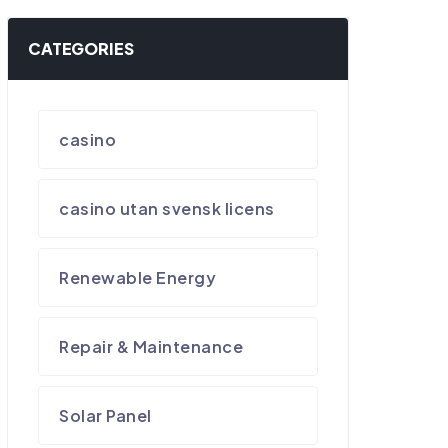
CATEGORIES
casino
casino utan svensk licens
Renewable Energy
Repair & Maintenance
Solar Panel