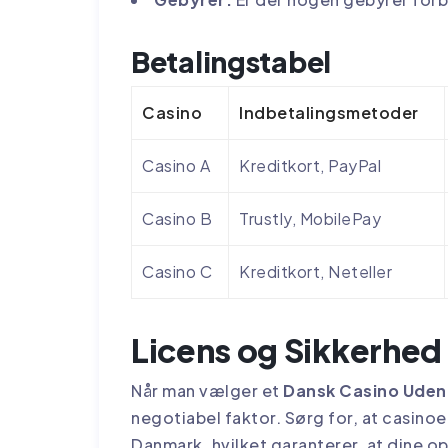
Betalingstabel
Casino
Indbetalingsmetoder
Casino A
Kreditkort, PayPal
Casino B
Trustly, MobilePay
Casino C
Kreditkort, Neteller
Licens og Sikkerhed
Når man vælger et
Dansk Casino Uden 
negotiabel faktor. Sørg for, at casinoe
Danmark, hvilket garanterer, at dine op