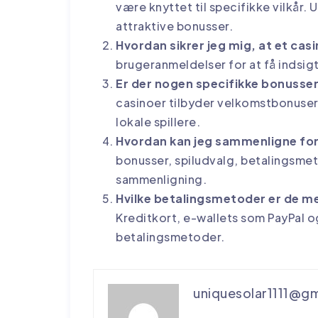
være knyttet til specifikke vilkår.
attraktive bonusser.
Hvordan sikrer jeg mig, at et casi
brugeranmeldelser for at få indsigt i
Er der nogen specifikke bonusser
casinoer tilbyder velkomstbonuser 
lokale spillere.
Hvordan kan jeg sammenligne for
bonusser, spiludvalg, betalingsmet
sammenligning.
Hvilke betalingsmetoder er de m
Kreditkort, e-wallets som PayPal 
betalingsmetoder.
uniquesolar1111@g