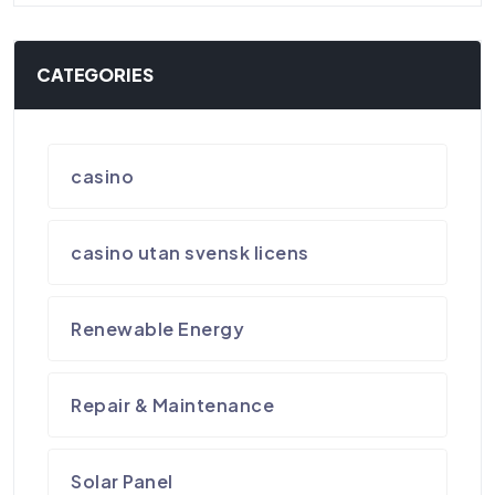
CATEGORIES
casino
casino utan svensk licens
Renewable Energy
Repair & Maintenance
Solar Panel