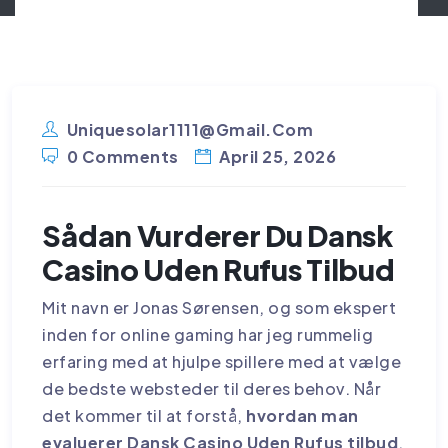
Uniquesolar1111@gmail.com
0 Comments
April 25, 2026
Sådan Vurderer Du Dansk
Casino Uden Rufus Tilbud
Mit navn er Jonas Sørensen, og som ekspert
inden for online gaming har jeg rummelig
erfaring med at hjulpe spillere med at vælge
de bedste websteder til deres behov. Når
det kommer til at forstå,
hvordan man
evaluerer Dansk Casino Uden Rufus tilbud
,