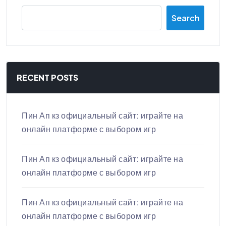
Search
RECENT POSTS
Пин Ап кз официальный сайт: играйте на
онлайн платформе с выбором игр
Пин Ап кз официальный сайт: играйте на
онлайн платформе с выбором игр
Пин Ап кз официальный сайт: играйте на
онлайн платформе с выбором игр