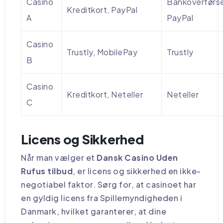
Casino
Bankoverførse
Kreditkort, PayPal
A
PayPal
Casino
Trustly, MobilePay
Trustly
B
Casino
Kreditkort, Neteller
Neteller
C
Licens og Sikkerhed
Når man vælger et
Dansk Casino Uden
Rufus tilbud
, er licens og sikkerhed en ikke-
negotiabel faktor. Sørg for, at casinoet har
en gyldig licens fra Spillemyndigheden i
Danmark, hvilket garanterer, at dine