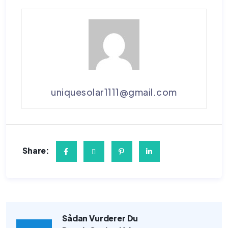
uniquesolar1111@gmail.com
Share:
Sådan Vurderer Du