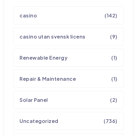
casino
(142)
casino utan svensk licens
(9)
Renewable Energy
(1)
Repair & Maintenance
(1)
Solar Panel
(2)
Uncategorized
(736)