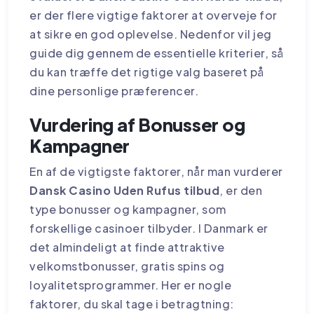
er der flere vigtige faktorer at overveje for
at sikre en god oplevelse. Nedenfor vil jeg
guide dig gennem de essentielle kriterier, så
du kan træffe det rigtige valg baseret på
dine personlige præferencer.
Vurdering af Bonusser og
Kampagner
En af de vigtigste faktorer, når man vurderer
Dansk Casino Uden Rufus tilbud
, er den
type bonusser og kampagner, som
forskellige casinoer tilbyder. I Danmark er
det almindeligt at finde attraktive
velkomstbonusser, gratis spins og
loyalitetsprogrammer. Her er nogle
faktorer, du skal tage i betragtning: