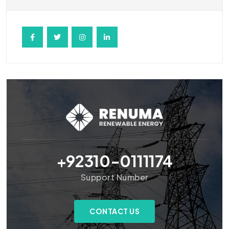
+92310-0111174
Support Number
CONTACT US