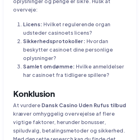
oplysninger og penge er sikre. Husk at
overveje:
Licens:
Hvilket regulerende organ
udsteder casinoets licens?
Sikkerhedsprotokoller:
Hvordan
beskytter casinoet dine personlige
oplysninger?
Samlet omdømme:
Hvilke anmeldelser
har casinoet fra tidligere spillere?
Konklusion
At vurdere
Dansk Casino Uden Rufus tilbud
kræver omhyggelig overvejelse af flere
vigtige faktorer, herunder bonusser,
spiludvalg, betalingsmetoder og sikkerhed.
Med den rette research kan du finde det