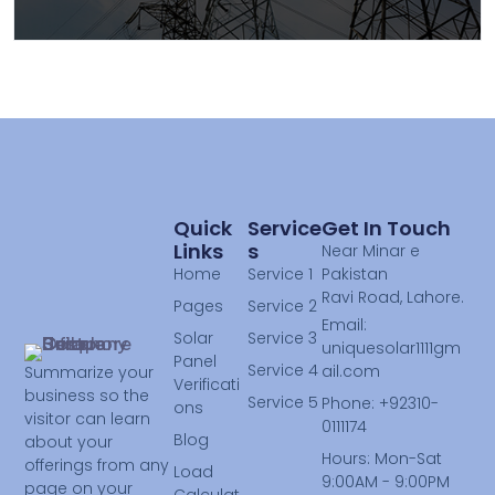
Quick
Service
Get In Touch
Links
S
Near Minar e
Home
Service 1
Pakistan
Ravi Road, Lahore.
Pages
Service 2
Email:
Solar
Service 3
uniquesolar1111gm
Panel
Service 4
ail.com
Summarize your
Verificati
business so the
Service 5
Phone: +92310-
ons
visitor can learn
0111174
Blog
about your
Hours: Mon-Sat
offerings from any
Load
9:00AM - 9:00PM
page on your