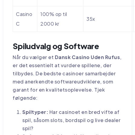
Casino
100% op til
35x
C
2000 kr
Spiludvalg og Software
Når du vælger et
Dansk Casino Uden Rufus
,
er det essentielt at vurdere spillene, der
tilbydes. De bedste casinoer samarbejder
med anerkendte softwareudviklere, som
garant for en kvalitetsoplevelse. Tjek
følgende:
Spiltyper:
Har casinoet en bred vifte af
spil, såsom slots, bordspil og live dealer
spil?