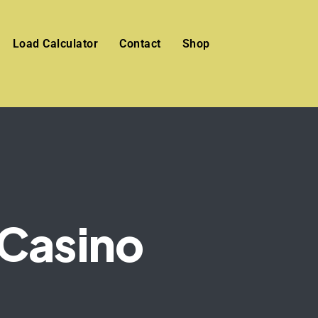
Load Calculator
Contact
Shop
 Casino