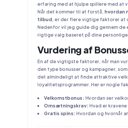
erfaring med at hjulpe spillere med at
Når det kommer til at forstå,
hvordan 
tilbud
, er der flere vigtige faktorer at
Nedenfor vil jeg guide dig gennem de es
rigtige valg baseret på dine personlig
Vurdering af Bonus
En af de vigtigste faktorer, når man vu
den type bonusser og kampagner, som f
det almindeligt at finde attraktive vel
loyalitetsprogrammer. Her er nogle fakt
Velkomstbonus:
Hvordan ser velko
Omsætningskrav:
Hvad er kravene 
Gratis spins:
Hvordan og hvornår a