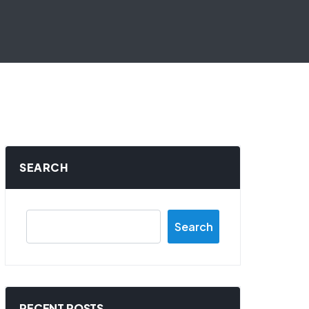
SEARCH
Search
RECENT POSTS