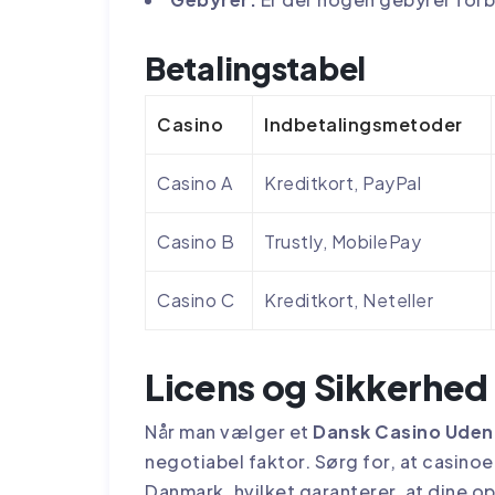
Betalingstabel
Casino
Indbetalingsmetoder
Casino A
Kreditkort, PayPal
Casino B
Trustly, MobilePay
Casino C
Kreditkort, Neteller
Licens og Sikkerhed
Når man vælger et
Dansk Casino Uden 
negotiabel faktor. Sørg for, at casinoe
Danmark, hvilket garanterer, at dine op