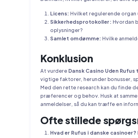
Licens:
Hvilket regulerende organ 
Sikkerhedsprotokoller:
Hvordan b
oplysninger?
Samlet omdømme:
Hvilke anmeldel
Konklusion
At vurdere
Dansk Casino Uden Rufus t
vigtige faktorer, herunder bonusser, s
Med den rette research kan du finde de
præferencer og behov. Husk at sammen
anmeldelser, så du kan træffe en infor
Ofte stillede spørg
Hvad er Rufus i danske casinoer?