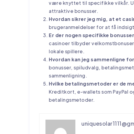
være knyttet til specifikke vilkår.
attraktive bonusser.
Hvordan sikrer jeg mig, at et casi
brugeranmeldelser for at få indsigt i
Er der nogen specifikke bonusser
casinoer tilbyder velkomstbonuser 
lokale spillere.
Hvordan kan jeg sammenligne for
bonusser, spiludvalg, betalingsmet
sammenligning.
Hvilke betalingsmetoder er de m
Kreditkort, e-wallets som PayPal 
betalingsmetoder.
uniquesolar1111@g