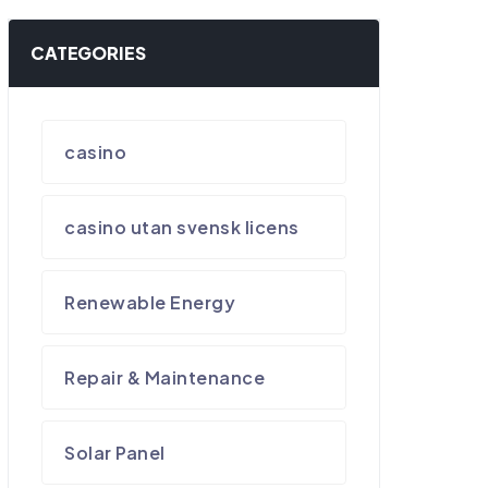
CATEGORIES
casino
casino utan svensk licens
Renewable Energy
Repair & Maintenance
Solar Panel