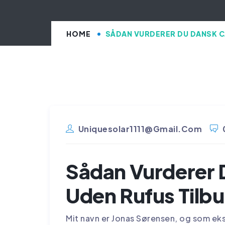
HOME
SÅDAN VURDERER DU DANSK C
Uniquesolar1111@gmail.com
Sådan Vurderer 
Uden Rufus Tilb
Mit navn er Jonas Sørensen, og som eks