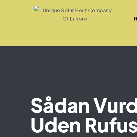
Sådan Vurd
Uden Rufus