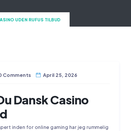
ASINO UDEN RUFUS TILBUD
0 Comments
April 25, 2026
Du Dansk Casino
ud
pert inden for online gaming har jeg rummelig