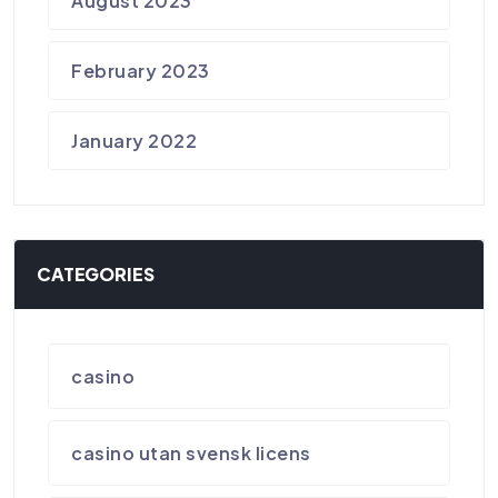
August 2023
February 2023
January 2022
CATEGORIES
casino
casino utan svensk licens