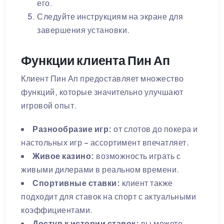
его.
Следуйте инструкциям на экране для
завершения установки.
Функции клиента Пин Ап
Клиент Пин Ап предоставляет множество
функций, которые значительно улучшают
игровой опыт.
Разнообразие игр:
от слотов до покера и
настольных игр – ассортимент впечатляет.
Живое казино:
возможность играть с
живыми дилерами в реальном времени.
Спортивные ставки:
клиент также
подходит для ставок на спорт с актуальными
коэффициентами.
Доступ к истории ставок:
вы можете