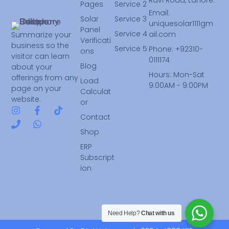
Ravi Road, Lahore.
Pages
Service 2
Email:
Solar
Service 3
uniquesolar1111gm
Panel
Service 4
ail.com
Summarize your
Verificati
business so the
Service 5
Phone: +92310-
ons
visitor can learn
0111174
Blog
about your
Hours: Mon-Sat
offerings from any
Load
9:00AM - 9:00PM
page on your
Calculat
website.
or
Contact
Shop
ERP
Subscript
ion
Need Help?
Chat with us