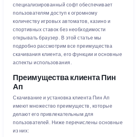
специализированный софт обеспечивает
пользователям доступ к огромному
количеству игровых автоматов, казино и
спортивных ставок без необходимости
открывать браузер. В этой статье мы
подробно рассмотрим все преимущества
скачивания клиента, его функции и основные
аспекты использования.
Преимущества клиента Пин
Ап
Скачивание и установка клиента Пин Ап
имеют множество преимуществ, которые
делают его привлекательным для
пользователей. Ниже перечислены основные
из них: