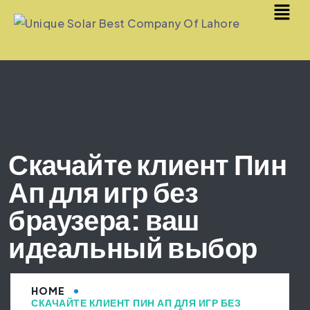
Скачайте клиент Пин
Ап для игр без
браузера: ваш
идеальный выбор
HOME
СКАЧАЙТЕ КЛИЕНТ ПИН АП ДЛЯ ИГР БЕЗ