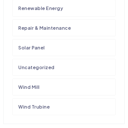
Renewable Energy
Repair & Maintenance
Solar Panel
Uncategorized
Wind Mill
Wind Trubine