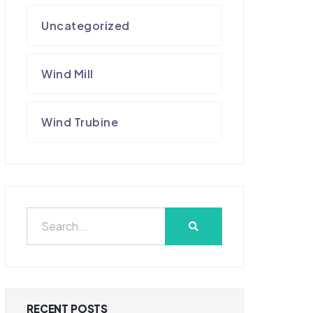
Uncategorized
Wind Mill
Wind Trubine
RECENT POSTS