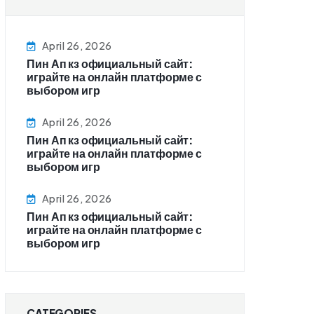
April 26, 2026
Пин Ап кз официальный сайт:
играйте на онлайн платформе с
выбором игр
April 26, 2026
Пин Ап кз официальный сайт:
играйте на онлайн платформе с
выбором игр
April 26, 2026
Пин Ап кз официальный сайт:
играйте на онлайн платформе с
выбором игр
CATEGORIES